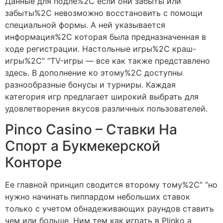
Данные для подле%2C если они забыты или
забыты%2C невозможно восстановить с помощи
специальной формы. А ней указывается
информация%2C которая была предназначенная в
ходе регистрации. Настольные игры%2C краш-
игры%2C” “TV-игры — все как также представлено
здесь. В дополнение ко этому%2C доступны
разнообразные бонусы и турниры. Каждая
категория игр предлагает широкий выбрать для
удовлетворения вкусов различных пользователей.
Pinco Casino – Cтавки На
Спорт а Букмекерской
Конторе
Ее главной принцип сводится второму тому%2C” “но
нужно начинать пиппардом небольших ставок
только с учетом обнадеживающих раундов ставить
чем или больше. Ним тем как играть в Plinko а