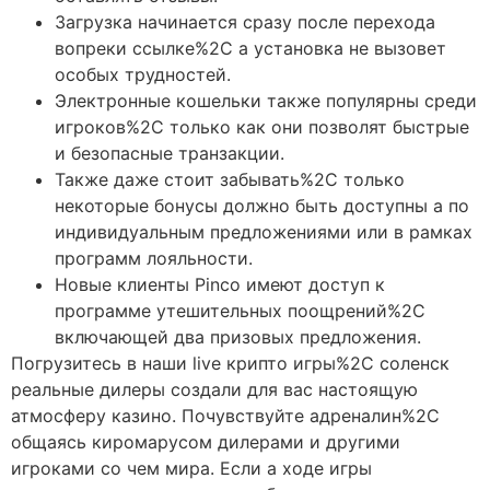
Загрузка начинается сразу после перехода
вопреки ссылке%2C а установка не вызовет
особых трудностей.
Электронные кошельки также популярны среди
игроков%2C только как они позволят быстрые
и безопасные транзакции.
Также даже стоит забывать%2C только
некоторые бонусы должно быть доступны а по
индивидуальным предложениями или в рамках
программ лояльности.
Новые клиенты Pinco имеют доступ к
программе утешительных поощрений%2C
включающей два призовых предложения.
Погрузитесь в наши live крипто игры%2C соленск
реальные дилеры создали для вас настоящую
атмосферу казино. Почувствуйте адреналин%2C
общаясь киромарусом дилерами и другими
игроками со чем мира. Если а ходе игры