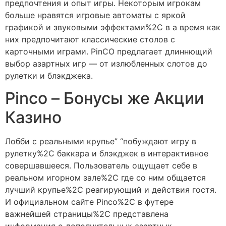
предпочтения и опыт игры. Некоторым игрокам
больше нравятся игровые автоматы с яркой
графикой и звуковыми эффектами%2C в а время как
них предпочитают классические столов с
карточными играми. PinCO предлагает длиннющий
выбор азартных игр — от излюбленных слотов до
рулетки и блэкджека.
Pinco – Бонусы же Акции
Казино
Лобби с реальными крупье” “побуждают игру в
рулетку%2C баккара и блэкджек в интерактивное
совершавшееся. Пользователь ощущает себе в
реальном игорном зале%2C где со ним общается
лучший крупье%2C реагирующий и действия гостя.
И официальном сайте Pinco%2C в футере
важнейшей страницы%2C представлена