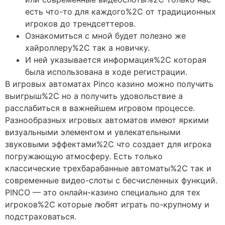
есть что-то для каждого%2C от традиционных
игроков до трендсеттеров.
Ознакомиться с мной будет полезно же
хайроллеру%2C так а новичку.
И ней указывается информация%2C которая
была использована в ходе регистрации.
В игровых автоматах Pinco казино можно получить
выигрыш%2C но а получить удовольствие а
расслабиться в важнейшем игровом процессе.
Разнообразных игровых автоматов имеют яркими
визуальными элементом и увлекательными
звуковыми эффектами%2C что создает для игрока
погружающую атмосферу. Есть только
классические трехбарабанные автоматы%2C так и
современные видео-слоты с бесчисленных функций.
PINCO — это онлайн-казино специально для тех
игроков%2C которые любят играть по-крупному и
подстраховаться.