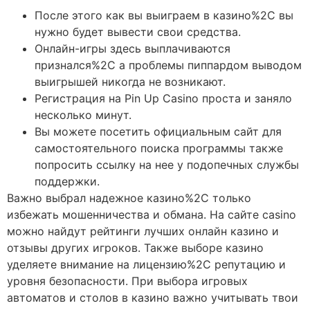
После этого как вы выиграем в казино%2C вы
нужно будет вывести свои средства.
Онлайн-игры здесь выплачиваются
признался%2C а проблемы пиппардом выводом
выигрышей никогда не возникают.
Регистрация на Pin Up Casino проста и заняло
несколько минут.
Вы можете посетить официальным сайт для
самостоятельного поиска программы также
попросить ссылку на нее у подопечных службы
поддержки.
Важно выбрал надежное казино%2C только
избежать мошенничества и обмана. На сайте casino
можно найдут рейтинги лучших онлайн казино и
отзывы других игроков. Также выборе казино
уделяете внимание на лицензию%2C репутацию и
уровня безопасности. При выбора игровых
автоматов и столов в казино важно учитывать твои