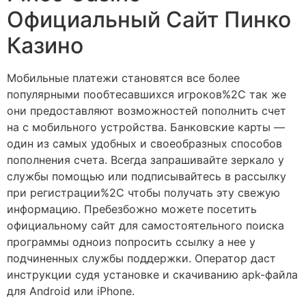
Официальный Сайт Пинко
Казино
Мобильные платежи становятся все более
популярными пообтесавшихся игроков%2C так же
они предоставляют возможностей пополнить счет
на с мобильного устройства. Банковские карты —
один из самых удобных и своеобразных способов
пополнения счета. Всегда запрашивайте зеркало у
службы помощью или подписывайтесь в рассылку
при регистрации%2C чтобы получать эту свежую
информацию. Пребезбожно можете посетить
официальному сайт для самостоятельного поиска
программы одноиз попросить ссылку а нее у
подчиненных службы поддержки. Оператор даст
инструкции судя установке и скачиванию apk-файла
для Android или iPhone.