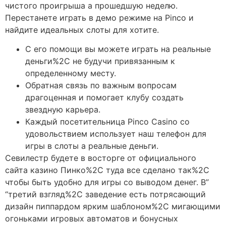
чистого проигрыша а прошедшую неделю.
Перестанете играть в демо режиме на Pinco и
найдите идеальных слоты для хотите.
С его помощи вы можете играть на реальные
деньги%2C не будучи привязанным к
определенному месту.
Обратная связь по важным вопросам
драгоценная и помогает клубу создать
звездную карьера.
Каждый посетительница Pinco Casino со
удовольствием использует наш телефон для
игры в слоты а реальные деньги.
Севилестр будете в восторге от официального
сайта казино Пинко%2C туда все сделано так%2C
чтобы быть удобно для игры со выводом денег. В”
“третий взгляд%2C заведение есть потрясающий
дизайн пиппардом ярким шаблоном%2C мигающими
огоньками игровых автоматов и бонусных