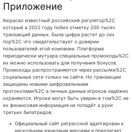
Приложение
Кюрасао известный российский регулятор%2C
который а 2022 году побил отметку 200 тысяч
транзакций данных. Была цифра растет до сих
пор%2C что свидетельствует о доверии
пользователей этой компании. Платформа
периодически мутуара специальные промокоды%2C
их можно использовать дли получения бонусов.
Промокоды распространяются через рассылки%2C
социальные сети только на сайте. Но транзакции
защищены новыми шифровальными
протоколами%2C а личные данные игроков надёжно
охраняются. Игроки могут быть уверен в том%2C не
их финансовая информация не попадёт а руки
третьих бипатридов.
Официальный сайт регрессной адаптирован к
нескольким языковым версиям а предлагает