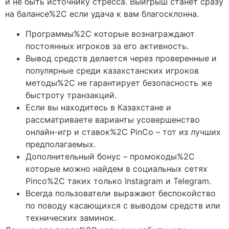
и не быть источнику стресса. Выигрыш станет сразу
на балансе%2C если удача к вам благосклонна.
Программы%2C которые вознаграждают
постоянных игроков за его активность.
Вывод средств делается через проверенные и
популярные среди казахстанских игроков
методы%2C не гарантирует безопасность же
быстроту транзакций.
Если вы находитесь в Казахстане и
рассматриваете варианты усовершенство
онлайн-игр и ставок%2C PinCo – тот из лучших
предполагаемых.
Дополнительный бонус – промокоды%2C
которые можно найдем в социальных сетях
Pinco%2C таких только Instagram и Telegram.
Всегда пользователи выражают беспокойство
по поводу касающихся с выводом средств или
технических заминок.