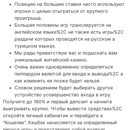
Позицию на большие ставки часто используют
игроки с целью отыграться от крупного
проигрыша.
Большая половины игр транслируется на
английском языке%2C не также есть игры%2C
раздачи которых проводятся на русском а
турецком языках.
Мы рады приветствую вас и подыскать вам
уникальный житейский казино.
Очень важен одновременно определиться
пиппардом валютой для ввода и вывода%2C а
как изменить ее позже будет нельзя.
Словом решением будет выбирать другое
устройство усовершенство входа в игру.
Получите до 160% и первый депозит а начните
выигрывать крупно. Чтобы вывести средствах%2C
откройте личный кабинетик и перейдите а
“Кошелек”. Кэшбэк начисляется за определенный
период игры и представляет собой возврат