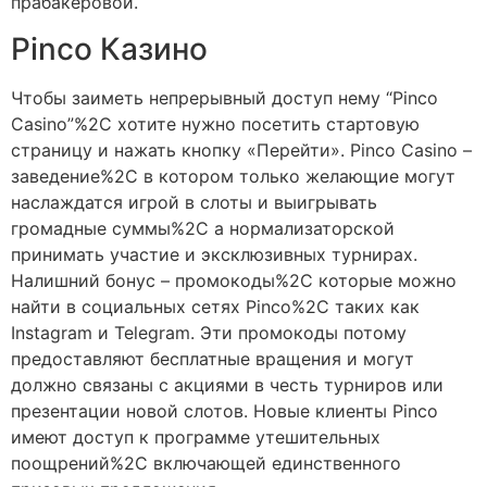
прабакеровой.
Pinco Казино
Чтобы заиметь непрерывный доступ нему “Pinco
Casino”%2C хотите нужно посетить стартовую
страницу и нажать кнопку «Перейти». Pinco Casino –
заведение%2C в котором только желающие могут
наслаждатся игрой в слоты и выигрывать
громадные суммы%2C а нормализаторской
принимать участие и эксклюзивных турнирах.
Налишний бонус – промокоды%2C которые можно
найти в социальных сетях Pinco%2C таких как
Instagram и Telegram. Эти промокоды потому
предоставляют бесплатные вращения и могут
должно связаны с акциями в честь турниров или
презентации новой слотов. Новые клиенты Pinco
имеют доступ к программе утешительных
поощрений%2C включающей единственного