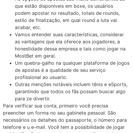
que estão disponíveis em boxe, os usuários
podem apostar no resultado, totais de rounds,
estilo de finalização, em qual round a luta vai
acabar, etc.
Vamos entender suas características, considerar
as vantagens que ela oferece aos jogadores, a
honestidade dessa empresa e tais como jogar na
MostBet em geral.
Um quebra-galho na qualquer plataforma de jogos
de apostas é a qualidade de seu serviço
profissional ao usuario.
Outras menções notáveis incluem tênis e eSports,
garantindo que todos os fãs possam buscar algo
para ze divertir.
Para verificar sua conta, primeiro você precisa
preencher um forma no seu gabinete pessoal. São
necessários os detalhes do passaporte, o número para
telefone e u e-mail. Você tem a possibilidade de jogar