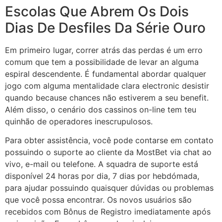
Escolas Que Abrem Os Dois
Dias De Desfiles Da Série Ouro
Em primeiro lugar, correr atrás das perdas é um erro
comum que tem a possibilidade de levar an alguma
espiral descendente. É fundamental abordar qualquer
jogo com alguma mentalidade clara electronic desistir
quando because chances não estiverem a seu benefit.
Além disso, o cenário dos cassinos on-line tem teu
quinhão de operadores inescrupulosos.
Para obter assistência, você pode contarse em contato
possuindo o suporte ao cliente da MostBet via chat ao
vivo, e-mail ou telefone. A squadra de suporte está
disponível 24 horas por dia, 7 dias por hebdómada,
para ajudar possuindo quaisquer dúvidas ou problemas
que você possa encontrar. Os novos usuários são
recebidos com Bônus de Registro imediatamente após