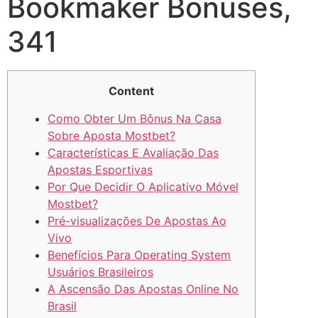
Bookmaker Bonuses,
341
Content
Como Obter Um Bônus Na Casa
Sobre Aposta Mostbet?
Características E Avaliação Das
Apostas Esportivas
Por Que Decidir O Aplicativo Móvel
Mostbet?
Pré-visualizações De Apostas Ao
Vivo
Benefícios Para Operating System
Usuários Brasileiros
A Ascensão Das Apostas Online No
Brasil