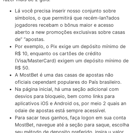
Lá você precisa inserir nosso conjunto sobre
símbolos, o que permitirá que recém-lan?ados
jogadores recebam o bônus maior e acesso
aberto a new promoções exclusivas sobre casas
de” “apostas.
Por exemplo, o Pix exige um depósito mínimo de
R$ 10, enquanto os cartões de crédito
(Visa/MasterCard) exigem um depósito mínimo de
R$ 50.
A MostBet é uma das casas de apostas não
oficiais cependant populares do País brasileiro.
Na página inicial, há uma seção adicional com
desvios para bloqueio, bem como links para
aplicativos iOS e Android os, por meio 2 quais an
odaie de apostas está sempre acessível.
Para sacar teus ganhos, faça logon em sua conta
MostBet, navegue até a seção para saque, escolha
seu método de deposito preferido, insira u valor