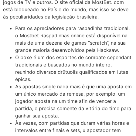
jogos de TV e outros. O site oficial da MostBet. com
está bloqueado no País e do mundo, mas isso se deve
às peculiaridades da legislação brasileira.
Para os apreciadores para raspadinha tradicional,
o Mostbet Raspadinhas online está disponível na
mais de uma dezena de games “scratch”, na sua
grande maioria desenvolvidos pela Hacksaw.
O boxe é um dos esportes de combate cependant
tradicionais e buscados no mundo inteiro,
reunindo diversos drūtuolis qualificados em lutas
épicas.
As apostas single nada mais é que uma aposta em
um único mercado da remesa, por exemplo, um
jogador aposta na um time afin de vencer a
partida, e precisa somente da vitória do time para
ganhar sua aposta.
Às vezes, com partidas que duram várias horas e
intervalos entre finais e sets, u apostador tem