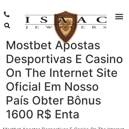
Mostbet Apostas
Desportivas E Casino
On The Internet Site
Oficial Em Nosso
País Obter Bônus
1600 R$ Enta