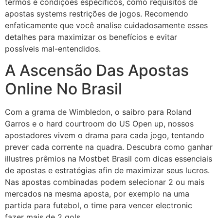
termos e condições específicos, como requisitos de
apostas systems restrições de jogos. Recomendo
enfaticamente que você analise cuidadosamente esses
detalhes para maximizar os benefícios e evitar
possíveis mal-entendidos.
A Ascensão Das Apostas
Online No Brasil
Com a grama de Wimbledon, o saibro para Roland
Garros e o hard courtroom do US Open up, nossos
apostadores vivem o drama para cada jogo, tentando
prever cada corrente na quadra. Descubra como ganhar
illustres prêmios na Mostbet Brasil com dicas essenciais
de apostas e estratégias afin de maximizar seus lucros.
Nas apostas combinadas podem selecionar 2 ou mais
mercados na mesma aposta, por exemplo na uma
partida para futebol, o time para vencer electronic
fazer mais de 2 gols.