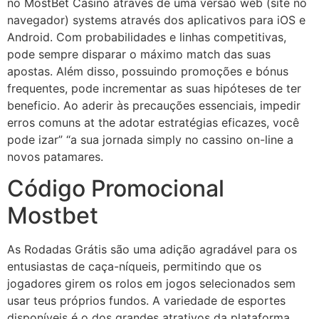
no MostBet Casino através de uma versão web (site no
navegador) systems através dos aplicativos para iOS e
Android. Com probabilidades e linhas competitivas,
pode sempre disparar o máximo match das suas
apostas. Além disso, possuindo promoções e bónus
frequentes, pode incrementar as suas hipóteses de ter
beneficio. Ao aderir às precauções essenciais, impedir
erros comuns at the adotar estratégias eficazes, você
pode izar” “a sua jornada simply no cassino on-line a
novos patamares.
Código Promocional
Mostbet
As Rodadas Grátis são uma adição agradável para os
entusiastas de caça-níqueis, permitindo que os
jogadores girem os rolos em jogos selecionados sem
usar teus próprios fundos. A variedade de esportes
disponíveis é o dos grandes atrativos da plataforma.