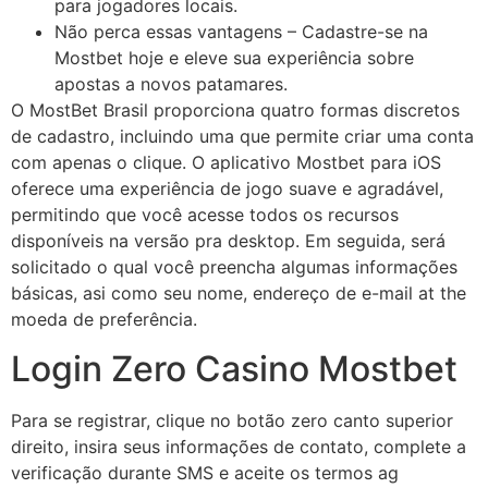
para jogadores locais.
Não perca essas vantagens – Cadastre-se na
Mostbet hoje e eleve sua experiência sobre
apostas a novos patamares.
O MostBet Brasil proporciona quatro formas discretos
de cadastro, incluindo uma que permite criar uma conta
com apenas o clique. O aplicativo Mostbet para iOS
oferece uma experiência de jogo suave e agradável,
permitindo que você acesse todos os recursos
disponíveis na versão pra desktop. Em seguida, será
solicitado o qual você preencha algumas informações
básicas, asi como seu nome, endereço de e-mail at the
moeda de preferência.
Login Zero Casino Mostbet
Para se registrar, clique no botão zero canto superior
direito, insira seus informações de contato, complete a
verificação durante SMS e aceite os termos ag