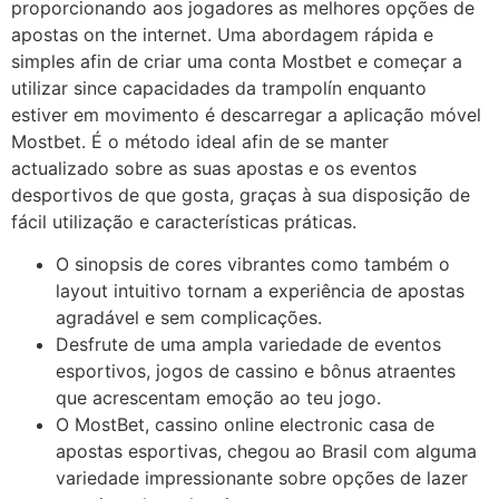
proporcionando aos jogadores as melhores opções de
apostas on the internet. Uma abordagem rápida e
simples afin de criar uma conta Mostbet e começar a
utilizar since capacidades da trampolín enquanto
estiver em movimento é descarregar a aplicação móvel
Mostbet. É o método ideal afin de se manter
actualizado sobre as suas apostas e os eventos
desportivos de que gosta, graças à sua disposição de
fácil utilização e características práticas.
O sinopsis de cores vibrantes como também o
layout intuitivo tornam a experiência de apostas
agradável e sem complicações.
Desfrute de uma ampla variedade de eventos
esportivos, jogos de cassino e bônus atraentes
que acrescentam emoção ao teu jogo.
O MostBet, cassino online electronic casa de
apostas esportivas, chegou ao Brasil com alguma
variedade impressionante sobre opções de lazer