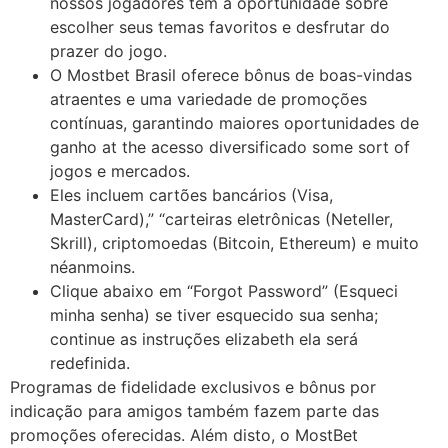
nossos jogadores têm a oportunidade sobre
escolher seus temas favoritos e desfrutar do
prazer do jogo.
O Mostbet Brasil oferece bônus de boas-vindas
atraentes e uma variedade de promoções
contínuas, garantindo maiores oportunidades de
ganho at the acesso diversificado some sort of
jogos e mercados.
Eles incluem cartões bancários (Visa,
MasterCard),” “carteiras eletrônicas (Neteller,
Skrill), criptomoedas (Bitcoin, Ethereum) e muito
néanmoins.
Clique abaixo em “Forgot Password” (Esqueci
minha senha) se tiver esquecido sua senha;
continue as instruções elizabeth ela será
redefinida.
Programas de fidelidade exclusivos e bônus por
indicação para amigos também fazem parte das
promoções oferecidas. Além disto, o MostBet