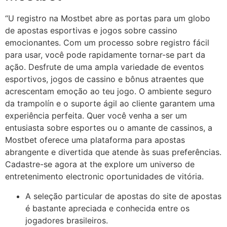
“U registro na Mostbet abre as portas para um globo
de apostas esportivas e jogos sobre cassino
emocionantes. Com um processo sobre registro fácil
para usar, você pode rapidamente tornar-se part da
ação. Desfrute de uma ampla variedade de eventos
esportivos, jogos de cassino e bônus atraentes que
acrescentam emoção ao teu jogo. O ambiente seguro
da trampolín e o suporte ágil ao cliente garantem uma
experiência perfeita. Quer você venha a ser um
entusiasta sobre esportes ou o amante de cassinos, a
Mostbet oferece uma plataforma para apostas
abrangente e divertida que atende às suas preferências.
Cadastre-se agora at the explore um universo de
entretenimento electronic oportunidades de vitória.
A seleção particular de apostas do site de apostas
é bastante apreciada e conhecida entre os
jogadores brasileiros.