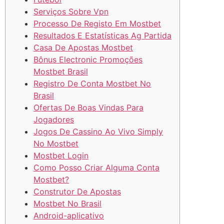
Serviços Sobre Vpn
Processo De Registo Em Mostbet
Resultados E Estatísticas Ag Partida
Casa De Apostas Mostbet
Bônus Electronic Promoções
Mostbet Brasil
Registro De Conta Mostbet No
Brasil
Ofertas De Boas Vindas Para
Jogadores
Jogos De Cassino Ao Vivo Simply
No Mostbet
Mostbet Login
Como Posso Criar Alguma Conta
Mostbet?
Construtor De Apostas
Mostbet No Brasil
Android-aplicativo