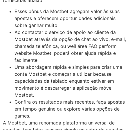
fornecidas abaixo.
Esses bônus da Mostbet agregam valor às suas
apostas e oferecem oportunidades adicionais
sobre ganhar muito.
Ao contactar o serviço de apoio ao cliente da
Mostbet através da opção de chat ao vivo, e-mail,
chamada telefónica, ou weil área FAQ perform
website Mostbet, poderá obter ajuda rápida e
facilmente.
Uma abordagem rápida e simples para criar uma
conta Mostbet e começar a utilizar because
capacidades da tablado enquanto estiver em
movimento é descarregar a aplicação móvel
Mostbet.
Confira os resultados mais recentes, faça apostas
em tempo genuine ou explore várias opções de
games.
A Mostbet, uma renomada plataforma universal de
apostas, tem feito sucesso simply no setor de apostas