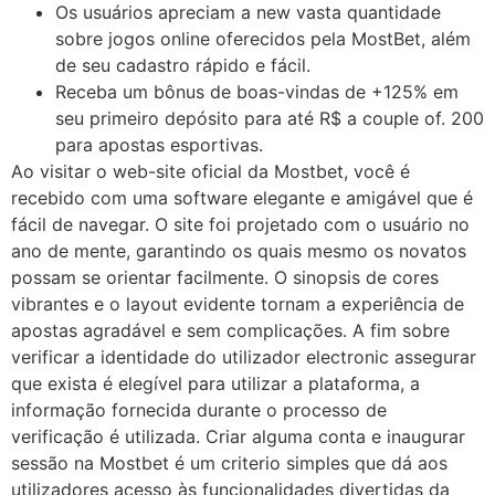
Os usuários apreciam a new vasta quantidade
sobre jogos online oferecidos pela MostBet, além
de seu cadastro rápido e fácil.
Receba um bônus de boas-vindas de +125% em
seu primeiro depósito para até R$ a couple of. 200
para apostas esportivas.
Ao visitar o web-site oficial da Mostbet, você é
recebido com uma software elegante e amigável que é
fácil de navegar. O site foi projetado com o usuário no
ano de mente, garantindo os quais mesmo os novatos
possam se orientar facilmente. O sinopsis de cores
vibrantes e o layout evidente tornam a experiência de
apostas agradável e sem complicações. A fim sobre
verificar a identidade do utilizador electronic assegurar
que exista é elegível para utilizar a plataforma, a
informação fornecida durante o processo de
verificação é utilizada. Criar alguma conta e inaugurar
sessão na Mostbet é um criterio simples que dá aos
utilizadores acesso às funcionalidades divertidas da