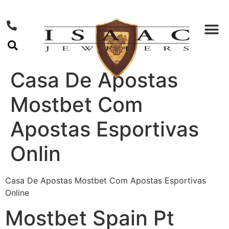
Casa De Apostas
Mostbet Com
Apostas Esportivas
Onlin
Casa De Apostas Mostbet Com Apostas Esportivas
Online
Mostbet Spain Pt