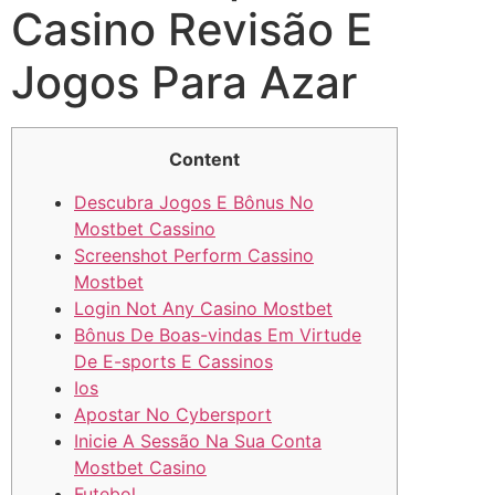
Casino Revisão E
Jogos Para Azar
Content
Descubra Jogos E Bônus No
Mostbet Cassino
Screenshot Perform Cassino
Mostbet
Login Not Any Casino Mostbet
Bônus De Boas-vindas Em Virtude
De E-sports E Cassinos
Ios
Apostar No Cybersport
Inicie A Sessão Na Sua Conta
Mostbet Casino
Futebol