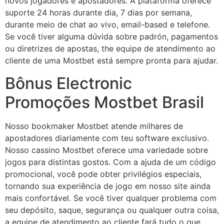
novos jogadores e apostadores. A plataforma oferece
suporte 24 horas durante dia, 7 dias por semana,
durante meio de chat ao vivo, email-based e telefone.
Se você tiver alguma dúvida sobre padrón, pagamentos
ou diretrizes de apostas, the equipe de atendimento ao
cliente de uma Mostbet está sempre pronta para ajudar.
Bônus Electronic
Promoções Mostbet Brasil
Nosso bookmaker Mostbet atende milhares de
apostadores diariamente com teu software exclusivo.
Nosso cassino Mostbet oferece uma variedade sobre
jogos para distintas gostos. Com a ajuda de um código
promocional, você pode obter privilégios especiais,
tornando sua experiência de jogo em nosso site ainda
mais confortável. Se você tiver qualquer problema com
seu depósito, saque, segurança ou qualquer outra coisa,
a equipe de atendimento ao cliente fará tudo o que