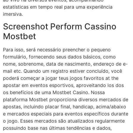
estatísticas em tempo real para uma experiência
imersiva.
Screenshot Perform Cassino
Mostbet
Para isso, será necessário preencher o pequeno
formulário, fornecendo seus dados básicos, como
nome, sobrenome, data de nascimento, endereço de e-
mail etc. Quando um registro estiver concluído, você
poderá começar a jogar teus jogos favoritos at the
apostar em eventos esportivos, aproveitando los dos
os benefícios de uma Mostbet Casino. Nossa
plataforma Mostbet proporciona diversos mercados de
apostas, incluindo placar final, handicap, acima/abaixo
e mercados especiais para eventos específicos durante
o jogo. Esses mercados são atualizados regularmente
possuindo base nas últimas tendências e dados,