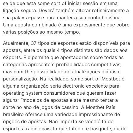
se de que está some sort of iniciar sessão em uma
ligação segura. Deverá também alterar rotineiramente a
sua palavra-passe para manter a sua conta holistica.
Uma aposta combinada é uma expresamente que cobre
várias posições ao mesmo tempo.
Atualmente, 37 tipos de esportes estão disponíveis para
apostas, entre os quais 4 tipos distintas são dados aos
eSports. Ele permite que apostadores sobre todas as
categorias apresentem probabilidades competitivas,
mas com the possibilidade de atualizações diárias e
personalização. Na realidade, some sort of Mostbet é
alguma organização séria electronic excelente para
operating system consumidores que querem fazer
alguns” “modelos de apostas e até mesmo tentar a
sorte no ano de jogos de cassino. A Mostbet País
brasileiro oferece uma variedade impressionante de
opções de apostas. Não importa se você é fã de
esportes tradicionais, lo que futebol e basquete, ou de