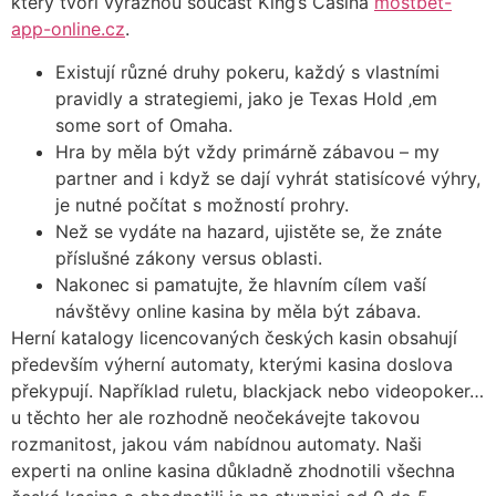
který tvoří výraznou součást King’s Casina
mostbet-
app-online.cz
.
Existují různé druhy pokeru, každý s vlastními
pravidly a strategiemi, jako je Texas Hold ‚em
some sort of Omaha.
Hra by měla být vždy primárně zábavou – my
partner and i když se dají vyhrát statisícové výhry,
je nutné počítat s možností prohry.
Než se vydáte na hazard, ujistěte se, že znáte
příslušné zákony versus oblasti.
Nakonec si pamatujte, že hlavním cílem vaší
návštěvy online kasina by měla být zábava.
Herní katalogy licencovaných českých kasin obsahují
především výherní automaty, kterými kasina doslova
překypují. Například ruletu, blackjack nebo videopoker…
u těchto her ale rozhodně neočekávejte takovou
rozmanitost, jakou vám nabídnou automaty. Naši
experti na online kasina důkladně zhodnotili všechna