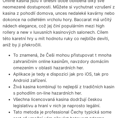
Online kasina jsou v dnešní době oblíbená díky své
neomezené dostupnosti. Můžete si vychutnat vzrušení z
kasina z pohodlí domova, unces nedaleké kavárny nebo
dokonce na odlehlém vrcholu hory. Baccarat má určitý
nádech elegance, což jej činí populárním mezi high
rollery a new v luxusních kasinových salonech. Cílem
této karetní hry u mít hodnotu ruky co nejblíže devíti,
aniž by ji překročili.
To znamená, že Češi mohou přistupovat t mnoha
zahraničním online kasinům, navzdory domácím
omezením v oblasti hazardních her.
Aplikace je tedy e dispozici jak pro iOS, tak pro
Android zařízení.
Živá kasina kombinují to nejlepší z tradičních kasin
s pohodlím on-line hazardních her.
Všechna licencovaná kasina dodržují českou
legislativu a hraní v nich je naprosto legální.
Tato metoda je professional Čechy typická some