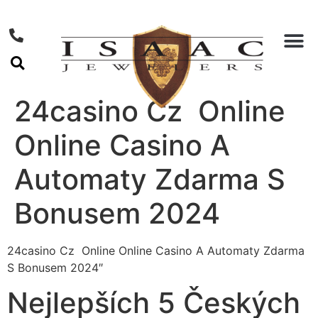
24casino Cz ️ Online
Online Casino A
Automaty Zdarma S
Bonusem 2024
24casino Cz ️ Online Online Casino A Automaty Zdarma
S Bonusem 2024″
Nejlepších 5 Českých