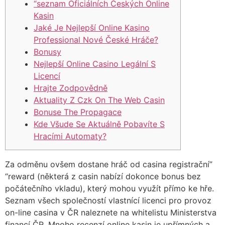
“seznam Oficiálních Českých Online
Kasin
Jaké Je Nejlepší Online Kasino
Professional Nové České Hráče?
Bonusy
Nejlepší Online Casino Legální S
Licencí
Hrajte Zodpovědně
Aktuality Z Czk On The Web Casin
Bonuse The Propagace
Kde Všude Se Aktuálně Pobavíte S
Hracími Automaty?
Za odměnu ovšem dostane hráč od casina registrační”
“reward (některá z casin nabízí dokonce bonus bez
počátečního vkladu), který mohou využít přímo ke hře.
Seznam všech společností vlastnící licenci pro provoz
on-line casina v ČR naleznete na whitelistu Ministerstva
financí ČR. Mnoho recenzí online kasin je upřímných a