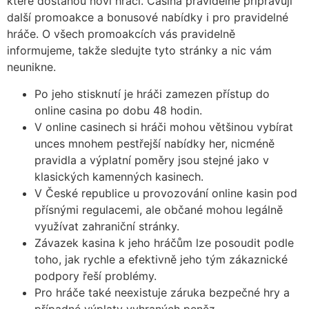
které dostanou noví hráči. Casina pravidelně připravují
další promoakce a bonusové nabídky i pro pravidelné
hráče. O všech promoakcích vás pravidelně
informujeme, takže sledujte tyto stránky a nic vám
neunikne.
Po jeho stisknutí je hráči zamezen přístup do
online casina po dobu 48 hodin.
V online casinech si hráči mohou většinou vybírat
unces mnohem pestřejší nabídky her, nicméně
pravidla a výplatní poměry jsou stejné jako v
klasických kamenných kasinech.
V České republice u provozování online kasin pod
přísnými regulacemi, ale občané mohou legálně
využívat zahraniční stránky.
Závazek kasina k jeho hráčům lze posoudit podle
toho, jak rychle a efektivně jeho tým zákaznické
podpory řeší problémy.
Pro hráče také neexistuje záruka bezpečné hry a
případné výplaty vyhraných peněz.