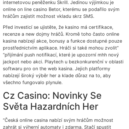
internetovou peněženku Skrill. Jedinou výjimkou je
online on line casino Betor, kterému se podařilo svým
hráčům zajistit možnost vkladu skrz SMS.
Před investicí se ujistěte, že kasino má certifikace,
recenze a new dojmy hráčů. Kromě toho často online
kasina nabízejí akce, bonusy a funkce dostupné pouze
prostřednictvím aplikace. Hráči si také mohou zvolit”
“přijímání push notifikací, které je upozorní mhh nový
jackpot nebo akci. Playtech u bezkonkurenční v oblasti
softwaru pro on the web kasina. Jejich platformy
nabízejí široký výběr her a klade důraz na to, aby
všechno fungovalo plynule.
Cz Casino: Novinky Se
Světa Hazardních Her
“Česká online casina nabízí svým hráčům možnost
zahrát si výherní automaty i zdarma. Stačí spustit