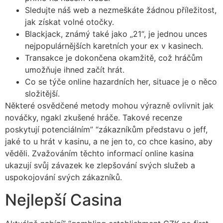
Sledujte náš web a nezmeškáte žádnou příležitost,
jak získat volné otočky.
Blackjack, známý také jako „21“, je jednou unces
nejpopulárnějších karetních your ex v kasinech.
Transakce je dokončena okamžitě, což hráčům
umožňuje ihned začít hrát.
Co se týče online hazardních her, situace je o něco
složitější.
Některé osvědčené metody mohou výrazně ovlivnit jak
nováčky, ngakl zkušené hráče. Takové recenze
poskytují potenciálním” “zákazníkům představu o jeff,
jaké to u hrát v kasinu, a ne jen to, co chce kasino, aby
věděli. Zvažováním těchto informací online kasina
ukazují svůj závazek ke zlepšování svých služeb a
uspokojování svých zákazníků.
Nejlepší Casina