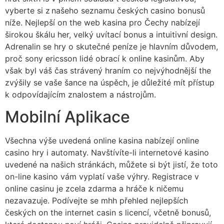
vyberte si z našeho seznamu českých casino bonusů
níže. Nejlepší on the web kasina pro Čechy nabízejí
širokou škálu her, velký uvítací bonus a intuitivní design.
Adrenalin se hry o skutečné peníze je hlavním důvodem,
proč sony ericsson lidé obrací k online kasinům. Aby
však byl váš čas strávený hraním co nejvýhodnější the
zvýšily se vaše šance na úspěch, je důležité mít přístup
k odpovídajícím znalostem a nástrojům.
Mobilní Aplikace
Všechna výše uvedená online kasina nabízejí online
casino hry i automaty. Navštívíte-li internetové kasino
uvedené na našich stránkách, můžete si být jistí, že toto
on-line kasino vám vyplatí vaše výhry. Registrace v
online casinu je zcela zdarma a hráče k ničemu
nezavazuje. Podívejte se mhh přehled nejlepších
českých on the internet casin s licencí, včetně bonusů,