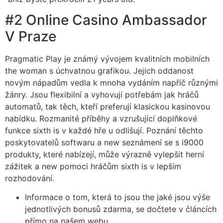
#2 Online Casino Ambassador
V Praze
Pragmatic Play je známý vývojem kvalitních mobilních
the woman s úchvatnou grafikou. Jejich oddanost
novým nápadům vedla k mnoha vydáním napříč různými
žánry. Jsou flexibilní a vyhovují potřebám jak hráčů
automatů, tak těch, kteří preferují klasickou kasinovou
nabídku. Rozmanité příběhy a vzrušující doplňkové
funkce sixth is v každé hře u odlišují. Poznání těchto
poskytovatelů softwaru a new seznámení se s i9000
produkty, které nabízejí, může výrazně vylepšit herní
zážitek a new pomoci hráčům sixth is v lepším
rozhodování.
Informace o tom, která to jsou the jaké jsou výše
jednotlivých bonusů zdarma, se dočtete v článcích
přímo na našem webu.