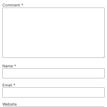
Comment
*
Name
*
Email
*
Website