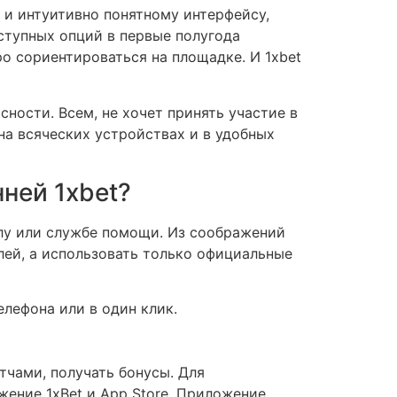
 и интуитивно понятному интерфейсу,
оступных опций в первые полугода
о сориентироваться на площадке. И 1xbet
ности. Всем, не хочет принять участие в
 на всяческих устройствах и в удобных
ней 1xbet?
лу или службе помощи. Из соображений
лей, а использовать только официальные
лефона или в один клик.
тчами, получать бонусы. Для
жение 1xBet и App Store. Приложение