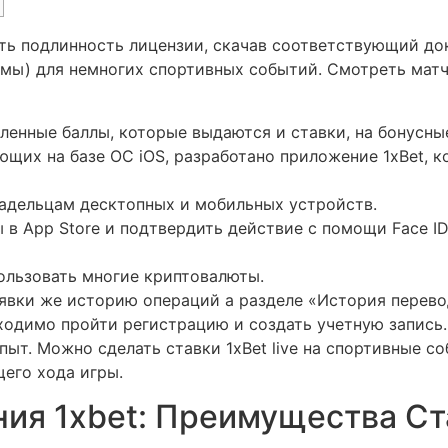
ть подлинность лицензии, скачав соответствующий доку
имы) для немногих спортивных событий. Смотреть мат
ленные баллы, которые выдаются и ставки, на бонусные
ющих на базе ОС iOS, разработано приложение 1xBet,
ладельцам десктопных и мобильных устройств.
в App Store и подтвердить действие с помощи Face ID
пользовать многие криптовалюты.
явки же историю операций а разделе «История перево
бходимо пройти регистрацию и создать учетную запись.
пыт. Можно сделать ставки 1xBet live на спортивные со
щего хода игры.
ия 1xbet: Преимущества Ст