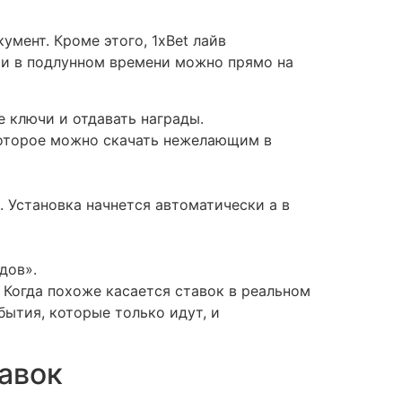
мент. Кроме этого, 1xBet лайв
чи в подлунном времени можно прямо на
 ключи и отдавать награды.
 которое можно скачать нежелающим в
. Установка начнется автоматически а в
дов».
 Когда похоже касается ставок в реальном
бытия, которые только идут, и
авок