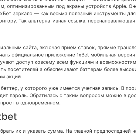
м, оптимизированным под экраны устройств Apple. Он
. 1хБет зеркало — как весьма полезный инструменты дл
нтору. Так альтернативная ссылка, перенаправляющая
иальным сайта, включая прием ставок, прямые трансл
чать официальное приложение 1xBet мобильная версия
олучают доступ ковсему всем функциям и возможностя
ть посетителей а обеспечивают бэттерам более высоки
ом акций.
 беттер, у которого уже имеется учетная запись. В пр
водит пароль. Обратилась с таким вопросом можно в д
 прост в одновременном.
xbet
ыбрать их и указать сумма. На главной предпоследней 