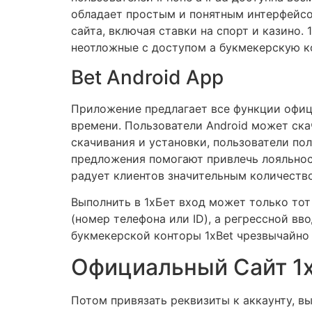
обладает простым и понятным интерфейсо
сайта, включая ставки на спорт и казино
неотложные с доступом а букмекерскую ко
Bet Android App
Приложение предлагает все функции офиц
времени. Пользователи Android может ска
скачивания и установки, пользователи п
предложения помогают привлечь лояльнос
радует клиентов значительным количеств
Выполнить в 1хБет вход может только тот
(номер телефона или ID), а регрессной в
букмекерской конторы 1xBet чрезвычайно
Официальный Сайт 1
Потом привязать реквизиты к аккаунту, в