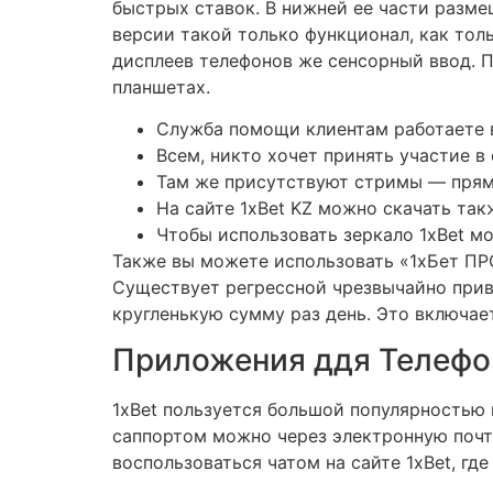
быстрых ставок. В нижней ее части разм
версии такой только функционал, как тол
дисплеев телефонов же сенсорный ввод. 
планшетах.
Служба помощи клиентам работаете в
Всем, никто хочет принять участие в
Там же присутствуют стримы — прям
На сайте 1xBet KZ можно скачать так
Чтобы использовать зеркало 1xBet мо
Также вы можете использовать «1хБет ПР
Существует регрессной чрезвычайно прив
кругленькую сумму раз день. Это включает
Приложения ддя Телефо
1xBet пользуется большой популярностью 
саппортом можно через электронную почт
воспользоваться чатом на сайте 1xBet, гд