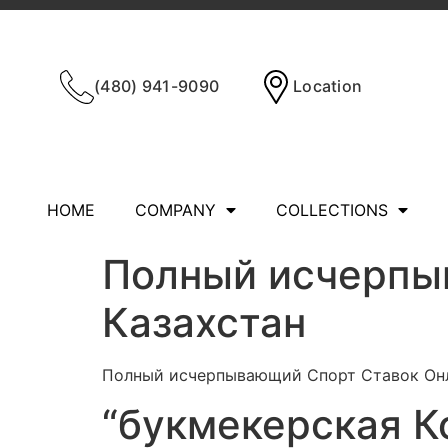
(480) 941-9090
Location
HOME
COMPANY
COLLECTIONS
Полный исчерпы
Казахстан
Полный исчерпывающий Спорт Ставок Онл
“букмекерская К