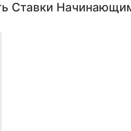
ть Ставки Начинающи