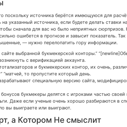
ы
го поскольку источника берётся имеющуюся для расчёт
на указанный источника, если будете делать ставки на
чтобы сначала для вас но было неприятных сюрпризов. 
сильно ошибется в прогнозе и завысит показатель. Так
вышенные, — нужно перелопатить гору информации.
 сайте выбранной букмекерской конторы.” “[newline]О
возникнуть с верификацией аккаунта.
отализаторов и букмекерских контор, их очень, разли
” “матчей, то пропустите который день.
азрабатывают специальную версию сайта, модифициро
ю бонусов букмекеры делятся с игроками частью свое
ьги. Даже если ученые очень хорошо разбираются в сп
ло вы выиграете или выиграют.
рт, а Котором Не смыслит