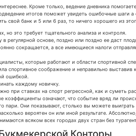
 интереснее. Кроме только, ведение дневника помогает
 подведение итогов поможет увидеть ошибочные шаги а
ть свой банк и 5 или 6 раз, то ничего хорошего из этог
х, но это требует тщательного анализа и контроля.
 в регулярной основе, поздно или поздно ее даст плод
оянно сокращается, а все имеющиеся налоги отправля
циалисты, которые работают и области спортивной сп
ила спортивное соображение и неправильно выставив 
ой ошибкой.
чинать каждому новичку.
но при ставках на спорт регрессной, как и суметь ра
е коэффициенты означают, что событие вряд ли проис
о пари. Они показывают, столько вы можете выиграть
асколько вероятен он или иной результате. Абсолютно,
нимаются всяком всех городах двух стран без турагент
 Букмекерской Конторы