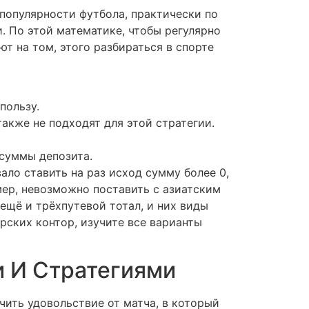
популярности футбола, практически по
 По этой математике, чтобы регулярно
т на том, этого разбираться в спорте
пользу.
кже не подходят для этой стратегии.
 суммы депозита.
ало ставить на раз исход сумму более 0,
мер, невозможно поставить с азиатским
ещё и трёхпутевой тотал, и них виды
рских контор, изучите все варианты
и И Стратегиями
чить удовольствие от матча, в который