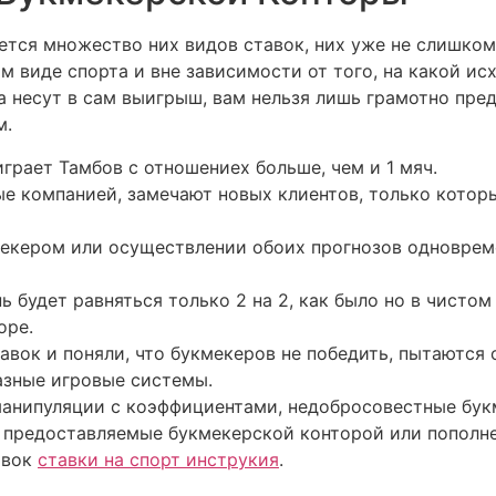
ется множество них видов ставок, них уже не слишко
м виде спорта и вне зависимости от того, на какой ис
несут в сам выигрыш, вам нельзя лишь грамотно преду
м.
грает Тамбов с отношениех больше, чем и 1 мяч.
е компанией, замечают новых клиентов, только котор
мекером или осуществлении обоих прогнозов одноврем
 будет равняться только 2 на 2, как было но в чистом т
оре.
тавок и поняли, что букмекеров не победить, пытаются
азные игровые системы.
 манипуляции с коэффициентами, недобросовестные бук
, предоставляемые букмекерской конторой или пополне
авок
ставки на спорт инструкия
.