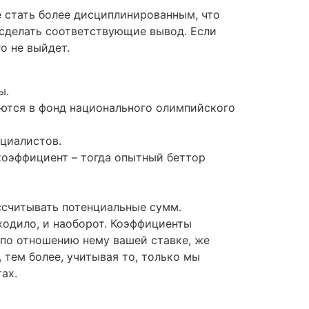
е стать более дисциплинированным, что
 сделать соответствующие вывод. Если
о не выйдет.
ы.
ются в фонд национального олимпийского
ециалистов.
коэффициент – тогда опытный беттор
ссчитывать потенциальные сумм.
ходило, и наоборот. Коэффициенты
 по отношению нему вашей ставке, же
 тем более, учитывая то, только мы
ах.