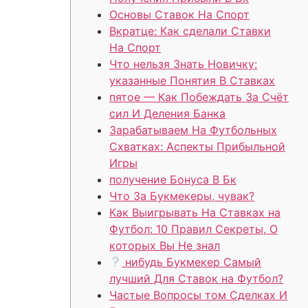
Основы Ставок На Спорт
Вкратце: Как сделали Ставки
На Спорт
Что нельзя Знать Новичку:
указанные Понятия В Ставках
пятое — Как Побеждать За Счёт
сил И Деления Банка
Зарабатываем На Футбольных
Схватках: Аспекты Прибыльной
Игры
получение Бонуса В Бк
Что За Букмекеры, чувак?
Как Выигрывать На Ставках на
Футбол: 10 Правил Секреты, О
которых Вы Не знал
нибудь Букмекер Самый
лучший Для Ставок на Футбол?
Частые Вопросы том Сделках И