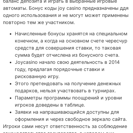
баланс депозита и играть в выбранные игровые
автоматы. Бонус коды joy casino предназначены ддя
одного использования и не могут может применены
повторно тем же участником.
Начисленные бонусы хранятся на специальном
конечном, а когда на основном счете чересчур
средств для совершения ставки, то таковая
сумма будет отчислена из бонусного счета.
Joycasino начало свою деятельность в 2014
году, предлагая порядочные ставки и
рискованную игру.
Этого претендовать на получение денежных
подарков, нельзя участвовать в турнирах.
Параметры программы поощрений и уровни
игроков доведены в таблице.
Заявки на напрашивающийся доступны для
оформления и через свободное зеркало сайта.
Игроки сами несут ответственность за соблюдение