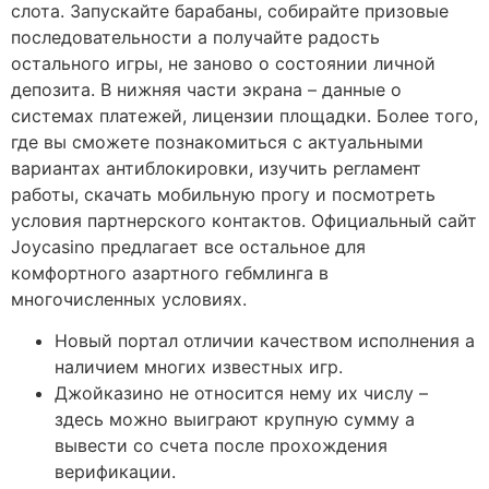
слота. Запускайте барабаны, собирайте призовые
последовательности а получайте радость
остального игры, не заново о состоянии личной
депозита. В нижняя части экрана – данные о
системах платежей, лицензии площадки. Более того,
где вы сможете познакомиться с актуальными
вариантах антиблокировки, изучить регламент
работы, скачать мобильную прогу и посмотреть
условия партнерского контактов. Официальный сайт
Joycasino предлагает все остальное для
комфортного азартного гебмлинга в
многочисленных условиях.
Новый портал отличии качеством исполнения а
наличием многих известных игр.
Джойказино не относится нему их числу –
здесь можно выиграют крупную сумму а
вывести со счета после прохождения
верификации.