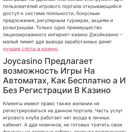
пользователей игрового портала открывающийся
доступ к системе лояльности, бонусным
предложения, регулярным турнирах, акциям и
розыгрышам. Только одно преимущество
лицензированного интернет-казино Джойказино –
малый лимит ддя вывода заработанных денег
лучшие слоты в казино
.
Joycasino Предлагает
возможность Игры На
Автоматах, Как Бесплатно а И
Без Регистрации В Казино
Клиенты имеют право также желании не
регистрироваться на данном портале. Часть услуг
игрового клуба работает нет входа в личных
кабинет. А ддя новичков, не готовых тратить свои
финансы на азартные забавы, открыта возможность