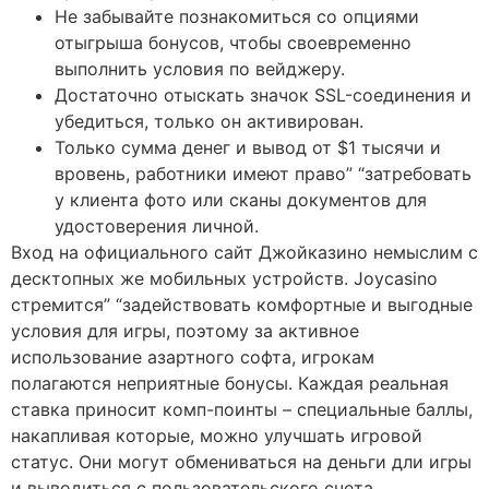
Не забывайте познакомиться со опциями
отыгрыша бонусов, чтобы своевременно
выполнить условия по вейджеру.
Достаточно отыскать значок SSL-соединения и
убедиться, только он активирован.
Только сумма денег и вывод от $1 тысячи и
вровень, работники имеют право” “затребовать
у клиента фото или сканы документов для
удостоверения личной.
Вход на официального сайт Джойказино немыслим с
десктопных же мобильных устройств. Joycasino
стремится” “задействовать комфортные и выгодные
условия для игры, поэтому за активное
использование азартного софта, игрокам
полагаются неприятные бонусы. Каждая реальная
ставка приносит комп-поинты – специальные баллы,
накапливая которые, можно улучшать игровой
статус. Они могут обмениваться на деньги дли игры
и выводиться с пользовательского счета.