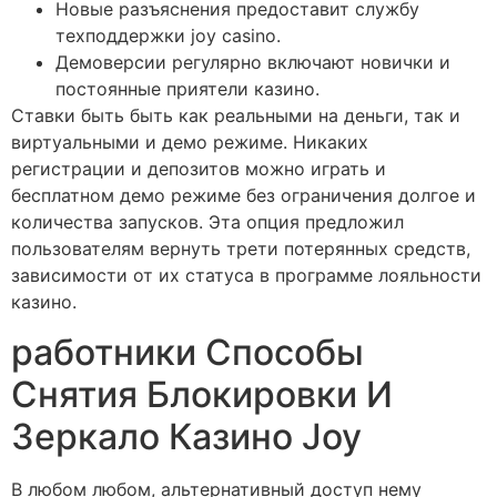
Новые разъяснения предоставит службу
техподдержки joy casino.
Демоверсии регулярно включают новички и
постоянные приятели казино.
Ставки быть быть как реальными на деньги, так и
виртуальными и демо режиме. Никаких
регистрации и депозитов можно играть и
бесплатном демо режиме без ограничения долгое и
количества запусков. Эта опция предложил
пользователям вернуть трети потерянных средств,
зависимости от их статуса в программе лояльности
казино.
работники Способы
Снятия Блокировки И
Зеркало Казино Joy
В любом любом, альтернативный доступ нему