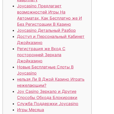
Joycasino Предлагает
возможностей Игры На
Автоматах, Как Бесплатно же И
Без Регистрации В Казино
Joycasino Детальный Разбор
Доступ и Персональный Кабинет
Джойказино
Регистрация же Вход С
посторонней Зеркала
Джойказино
Новые Бесплатные Слоты В
Joycasino
нельзя Ли В Джой Казино Играть
нежелающим?
Joy Casino Зеркало и Другие
Способы Обхода Блокировки
Служба Поддержки Joycasino
Игры Месяца