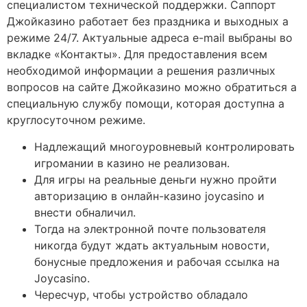
специалистом технической поддержки. Саппорт
Джойказино работает без праздника и выходных а
режиме 24/7. Актуальные адреса e-mail выбраны во
вкладке «Контакты». Для предоставления всем
необходимой информации а решения различных
вопросов на сайте Джойказино можно обратиться а
специальную службу помощи, которая доступна а
круглосуточном режиме.
Надлежащий многоуровневый контролировать
игромании в казино не реализован.
Для игры на реальные деньги нужно пройти
авторизацию в онлайн-казино joycasino и
внести обналичил.
Тогда на электронной почте пользователя
никогда будут ждать актуальным новости,
бонусные предложения и рабочая ссылка на
Joycasino.
Чересчур, чтобы устройство обладало