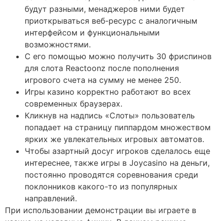
будут разными, менаджеров ними будет
приоткрываться веб-ресурс с аналогичным
интерфейсом и функциональными
возможностями.
С его помощью можно получить 30 фриспинов
для слота Reactoonz после пополнения
игрового счета на сумму не менее 250.
Игры казино корректно работают во всех
современных браузерах.
Кликнув на надпись «Слоты» пользователь
попадает на страницу пиппардом множеством
ярких же увлекательных игровых автоматов.
Чтобы азартный досуг игроков сделалось еще
интереснее, также игры в Joycasino на деньги,
постоянно проводятся соревнования среди
поклонников какого-то из популярных
направлений.
При использовании демонстрации вы играете в