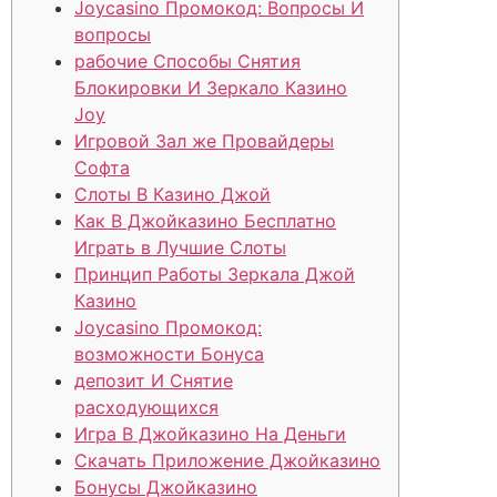
Joycasino Промокод: Вопросы И
вопросы
рабочие Способы Снятия
Блокировки И Зеркало Казино
Joy
Игровой Зал же Провайдеры
Софта
Слоты В Казино Джой
Как В Джойказино Бесплатно
Играть в Лучшие Слоты
Принцип Работы Зеркала Джой
Казино
Joycasino Промокод:
возможности Бонуса
депозит И Снятие
расходующихся
Игра В Джойказино На Деньги
Скачать Приложение Джойказино
Бонусы Джойказино