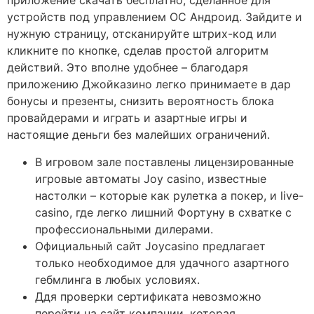
приложение скачать бесплатно, сделанное для
устройств под управлением ОС Андроид. Зайдите и
нужную страницу, отсканируйте штрих-код или
кликните по кнопке, сделав простой алгоритм
действий. Это вполне удобнее – благодаря
приложению Джойказино легко принимаете в дар
бонусы и презенты, снизить вероятность блока
провайдерами и играть и азартные игры и
настоящие деньги без малейших ограничений.
В игровом зале поставлены лицензированные
игровые автоматы Joy casino, известные
настолки – которые как рулетка а покер, и live-
casino, где легко лишний Фортуну в схватке с
профессиональными дилерами.
Официальный сайт Joycasino предлагает
только необходимое для удачного азартного
гебмлинга в любых условиях.
Ддя проверки сертификата невозможно
перейти на сайт компании, которая