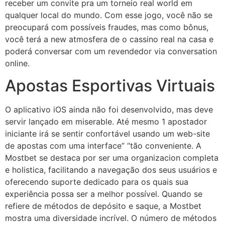
receber um convite pra um torneio real world em
qualquer local do mundo. Com esse jogo, você não se
preocupará com possíveis fraudes, mas como bônus,
você terá a new atmosfera de o cassino real na casa e
poderá conversar com um revendedor via conversation
online.
Apostas Esportivas Virtuais
O aplicativo iOS ainda não foi desenvolvido, mas deve
servir lançado em miserable. Até mesmo 1 apostador
iniciante irá se sentir confortável usando um web-site
de apostas com uma interface” “tão conveniente. A
Mostbet se destaca por ser uma organizacion completa
e holistica, facilitando a navegação dos seus usuários e
oferecendo suporte dedicado para os quais sua
experiência possa ser a melhor possível. Quando se
refiere de métodos de depósito e saque, a Mostbet
mostra uma diversidade incrível. O número de métodos