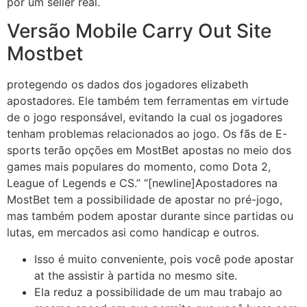
por um seller real.
Versão Mobile Carry Out Site
Mostbet
protegendo os dados dos jogadores elizabeth
apostadores. Ele também tem ferramentas em virtude
de o jogo responsável, evitando la cual os jogadores
tenham problemas relacionados ao jogo. Os fãs de E-
sports terão opções em MostBet apostas no meio dos
games mais populares do momento, como Dota 2,
League of Legends e CS.” “[newline]Apostadores na
MostBet tem a possibilidade de apostar no pré-jogo,
mas também podem apostar durante since partidas ou
lutas, em mercados asi como handicap e outros.
Isso é muito conveniente, pois você pode apostar
at the assistir à partida no mesmo site.
Ela reduz a possibilidade de um mau trabajo ao