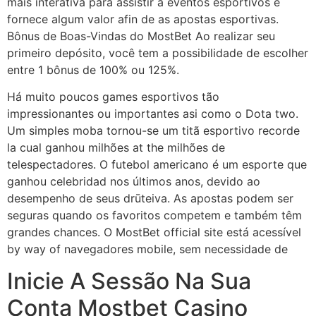
mais interativa para assistir a eventos esportivos e
fornece algum valor afin de as apostas esportivas.
Bônus de Boas-Vindas do MostBet Ao realizar seu
primeiro depósito, você tem a possibilidade de escolher
entre 1 bônus de 100% ou 125%.
Há muito poucos games esportivos tão
impressionantes ou importantes asi como o Dota two.
Um simples moba tornou-se um titã esportivo recorde
la cual ganhou milhões at the milhões de
telespectadores. O futebol americano é um esporte que
ganhou celebridad nos últimos anos, devido ao
desempenho de seus drūteiva. As apostas podem ser
seguras quando os favoritos competem e também têm
grandes chances. O MostBet official site está acessível
by way of navegadores mobile, sem necessidade de
Inicie A Sessão Na Sua
Conta Mostbet Casino