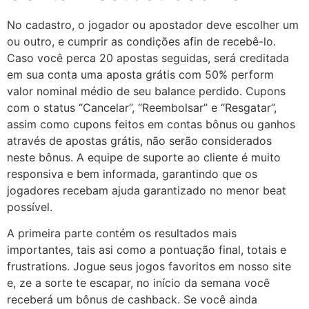
No cadastro, o jogador ou apostador deve escolher um
ou outro, e cumprir as condições afin de recebê-lo.
Caso você perca 20 apostas seguidas, será creditada
em sua conta uma aposta grátis com 50% perform
valor nominal médio de seu balance perdido. Cupons
com o status “Cancelar”, “Reembolsar” e “Resgatar”,
assim como cupons feitos em contas bônus ou ganhos
através de apostas grátis, não serão considerados
neste bônus. A equipe de suporte ao cliente é muito
responsiva e bem informada, garantindo que os
jogadores recebam ajuda garantizado no menor beat
possível.
A primeira parte contém os resultados mais
importantes, tais asi como a pontuação final, totais e
frustrations. Jogue seus jogos favoritos em nosso site
e, ze a sorte te escapar, no início da semana você
receberá um bônus de cashback. Se você ainda