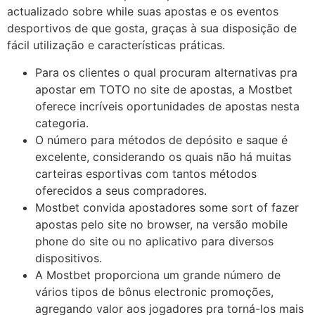
actualizado sobre while suas apostas e os eventos
desportivos de que gosta, graças à sua disposição de
fácil utilização e características práticas.
Para os clientes o qual procuram alternativas pra
apostar em TOTO no site de apostas, a Mostbet
oferece incríveis oportunidades de apostas nesta
categoria.
O número para métodos de depósito e saque é
excelente, considerando os quais não há muitas
carteiras esportivas com tantos métodos
oferecidos a seus compradores.
Mostbet convida apostadores some sort of fazer
apostas pelo site no browser, na versão mobile
phone do site ou no aplicativo para diversos
dispositivos.
A Mostbet proporciona um grande número de
vários tipos de bônus electronic promoções,
agregando valor aos jogadores pra torná-los mais