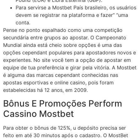
Pound (EUR) e Libra Esterlina (GBP).
Para servirse a Mostbet País brasileiro, os usuários
devem se registrar na plataforma e fazer” “uma
conta.
Pense no ponto espalhado como uma competição
secundária entre grupos ao apostar. O Campeonato
Mundial ainda está cheio sobre opções é uma das
opções cependant populares para apostadores novos e
experientes. No site você tem a opção de apostar em
equipe de tua preferência e girar pela vitória. A Mostbet
é alguma das marcas cependant conhecidas nas
apostas esportivas e online casino, pois foram
estabelecidas há 12 anos, em 2009.
Bônus E Promoções Perform
Cassino Mostbet
Para obter o bônus de 125%, u depósito precisa ser
feito em até 30 minutos após o cadastro. O MostBet