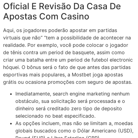
Oficial E Revisão Da Casa De
Apostas Com Casino
Aqui, os jogadores poderão apostar em partidas
virtuais que não” “tem a possibilidade de acontecer na
realidade. Por exemplo, você pode colocar o jogador
de tênis contra um period de basquete, assim como
criar uma batalha entre um period de futebol electronic
hóquei. O bônus será o fato de que antes das partidas
esportivas mais populares, a Mostbet joga apostas
grátis ou ocasiona promoções com seguro de apostas.
Imediatamente, search engine marketing nenhum
obstáculo, sua solicitação será processada e o
dinheiro será creditado zero tipo de deposito
selecionado no beat especificado.
As opções incluem, mas não se limitam a, moedas
globais buscados como o Dólar Americano (USD),