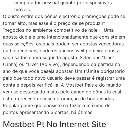
computador pessoal quanto por dispositivos
móveis.
O custo entire dos bônus electronic promoções pode se
tornar alto, mas esse é o preço de se produzir”
“negócios no ambiente competitivo de hoje. – Uma
aposta dupla é uma intencionadamente que consiste em
duas seleções, os quais podem ser apostas vencedoras
ou bidirecionais, onde os ganhos weil primeira aposta
são usados como segunda aposta. Selecione “Line”
(Linha) ou “Live” (Ao vivo), dependendo da partida no
ano de que você deseja apostar. Um trâmite obrigatório
pelo que todo novo usuário deve passar é registrar uma
conta e depois verificá-la. A Mostbet País e do mundo
vem se destacando muito pelo canon de bônus la cual
está oferecendo em sua promoção de boas-vindas.
Popular game que consiste na fazer o máximo de
pontos apresentando 3 cartas, há ótimas
Mostbet Pt No Internet Site