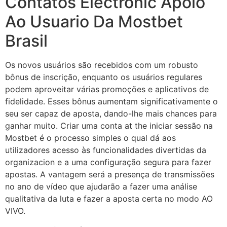
Contatos Electronic Apoio
Ao Usuario Da Mostbet
Brasil
Os novos usuários são recebidos com um robusto
bônus de inscrição, enquanto os usuários regulares
podem aproveitar várias promoções e aplicativos de
fidelidade. Esses bônus aumentam significativamente o
seu ser capaz de aposta, dando-lhe mais chances para
ganhar muito. Criar uma conta at the iniciar sessão na
Mostbet é o processo simples o qual dá aos
utilizadores acesso às funcionalidades divertidas da
organizacion e a uma configuração segura para fazer
apostas. A vantagem será a presença de transmissões
no ano de vídeo que ajudarão a fazer uma análise
qualitativa da luta e fazer a aposta certa no modo AO
VIVO.