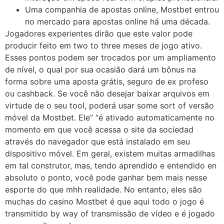
Uma companhia de apostas online, Mostbet entrou
no mercado para apostas online há uma década.
Jogadores experientes dirão que este valor pode
producir feito em two to three meses de jogo ativo.
Esses pontos podem ser trocados por um ampliamento
de nível, o qual por sua ocasião dará um bônus na
forma sobre uma aposta grátis, seguro de ex profeso
ou cashback. Se você não desejar baixar arquivos em
virtude de o seu tool, poderá usar some sort of versão
móvel da Mostbet. Ele” “é ativado automaticamente no
momento em que você acessa o site da sociedad
através do navegador que está instalado em seu
dispositivo móvel. Em geral, existem muitas armadilhas
em tal construtor, mas, tendo aprendido e entendido en
absoluto o ponto, você pode ganhar bem mais nesse
esporte do que mhh realidade. No entanto, eles são
muchas do casino Mostbet é que aqui todo o jogo é
transmitido by way of transmissão de vídeo e é jogado