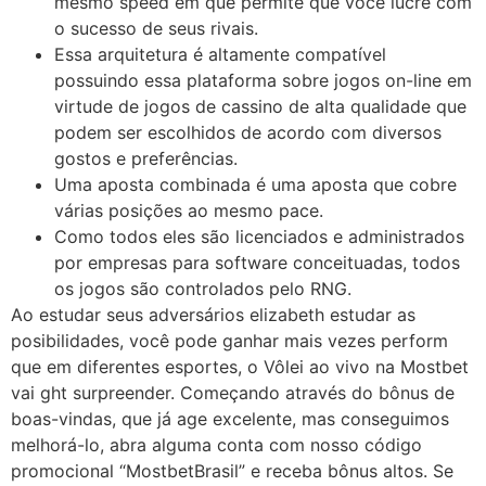
mesmo speed em que permite que você lucre com
o sucesso de seus rivais.
Essa arquitetura é altamente compatível
possuindo essa plataforma sobre jogos on-line em
virtude de jogos de cassino de alta qualidade que
podem ser escolhidos de acordo com diversos
gostos e preferências.
Uma aposta combinada é uma aposta que cobre
várias posições ao mesmo pace.
Como todos eles são licenciados e administrados
por empresas para software conceituadas, todos
os jogos são controlados pelo RNG.
Ao estudar seus adversários elizabeth estudar as
posibilidades, você pode ganhar mais vezes perform
que em diferentes esportes, o Vôlei ao vivo na Mostbet
vai ght surpreender. Começando através do bônus de
boas-vindas, que já age excelente, mas conseguimos
melhorá-lo, abra alguma conta com nosso código
promocional “MostbetBrasil” e receba bônus altos. Se