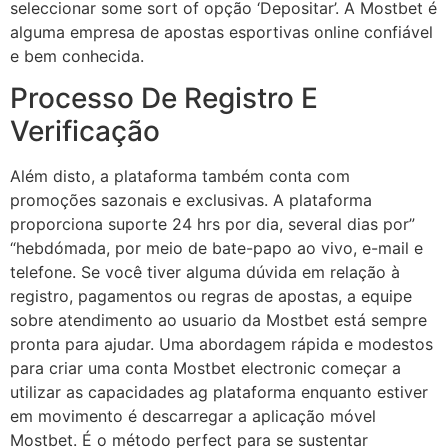
seleccionar some sort of opção ‘Depositar’. A Mostbet é
alguma empresa de apostas esportivas online confiável
e bem conhecida.
Processo De Registro E
Verificação
Além disto, a plataforma também conta com
promoções sazonais e exclusivas. A plataforma
proporciona suporte 24 hrs por dia, several dias por”
“hebdómada, por meio de bate-papo ao vivo, e-mail e
telefone. Se você tiver alguma dúvida em relação à
registro, pagamentos ou regras de apostas, a equipe
sobre atendimento ao usuario da Mostbet está sempre
pronta para ajudar. Uma abordagem rápida e modestos
para criar uma conta Mostbet electronic começar a
utilizar as capacidades ag plataforma enquanto estiver
em movimento é descarregar a aplicação móvel
Mostbet. É o método perfect para se sustentar