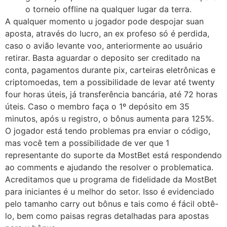
o torneio offline na qualquer lugar da terra.
A qualquer momento u jogador pode despojar suan
aposta, através do lucro, an ex profeso só é perdida,
caso o avião levante voo, anteriormente ao usuário
retirar. Basta aguardar o deposito ser creditado na
conta, pagamentos durante pix, carteiras eletrônicas e
criptomoedas, tem a possibilidade de levar até twenty
four horas úteis, já transferência bancária, até 72 horas
úteis. Caso o membro faça o 1º depósito em 35
minutos, após u registro, o bônus aumenta para 125%.
O jogador está tendo problemas pra enviar o código,
mas você tem a possibilidade de ver que 1
representante do suporte da MostBet está respondendo
ao comments e ajudando the resolver o problematica.
Acreditamos que u programa de fidelidade da MostBet
para iniciantes é u melhor do setor. Isso é evidenciado
pelo tamanho carry out bônus e tais como é fácil obtê-
lo, bem como paisas regras detalhadas para apostas