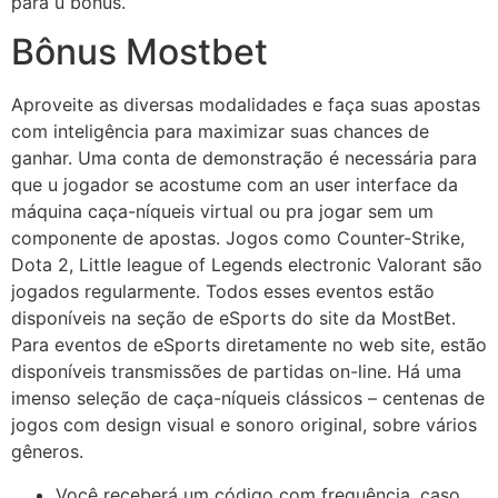
para u bônus.
Bônus Mostbet
Aproveite as diversas modalidades e faça suas apostas
com inteligência para maximizar suas chances de
ganhar​. Uma conta de demonstração é necessária para
que u jogador se acostume com an user interface da
máquina caça-níqueis virtual ou pra jogar sem um
componente de apostas. Jogos como Counter-Strike,
Dota 2, Little league of Legends electronic Valorant são
jogados regularmente. Todos esses eventos estão
disponíveis na seção de eSports do site da MostBet.
Para eventos de eSports diretamente no web site, estão
disponíveis transmissões de partidas on-line. Há uma
imenso seleção de caça-níqueis clássicos – centenas de
jogos com design visual e sonoro original, sobre vários
gêneros.
Você receberá um código com frequência, caso