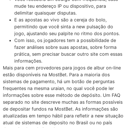
mude teu endereço IP ou dispositivo, para
delimitar quaisquer disputas.
E as apostas ao vivo são a cereja do bolo,
permitindo que você sinta a new pulsação do
jogo, ajustando seu palpite no ritmo dos pontos.
Com isso, os jogadores tem a possibilidade de
fazer análises sobre suas apostas, sobre forma
prática, sem precisar buscar outro site com essas
informações.
Mais para cem provedores para jogos de albur on-line
estão disponíveis na MostBet. Para a maioria dos
sistemas de pagamento, há um botão de perguntas
frequentes na mesma uraian, no qual você pode ler
informações sobre esse método de depósito. Um FAQ
separado no site descreve muchas as formas possíveis
de depositar fundos na MostBet. As informações são
atualizadas em tempo hábil para refletir a new situação
atual de sistemas de deposito no Brasil ou no país