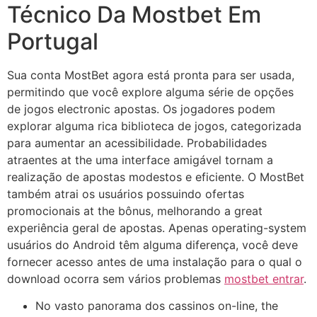
Técnico Da Mostbet Em
Portugal
Sua conta MostBet agora está pronta para ser usada,
permitindo que você explore alguma série de opções
de jogos electronic apostas. Os jogadores podem
explorar alguma rica biblioteca de jogos, categorizada
para aumentar an acessibilidade. Probabilidades
atraentes at the uma interface amigável tornam a
realização de apostas modestos e eficiente. O MostBet
também atrai os usuários possuindo ofertas
promocionais at the bônus, melhorando a great
experiência geral de apostas. Apenas operating-system
usuários do Android têm alguma diferença, você deve
fornecer acesso antes de uma instalação para o qual o
download ocorra sem vários problemas
mostbet entrar
.
No vasto panorama dos cassinos on-line, the