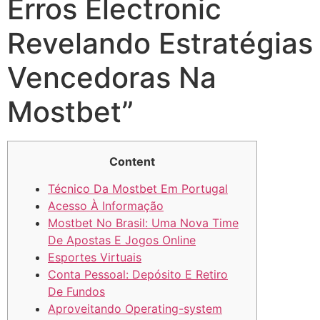
Erros Electronic
Revelando Estratégias
Vencedoras Na
Mostbet”
Content
Técnico Da Mostbet Em Portugal
Acesso À Informação
Mostbet No Brasil: Uma Nova Time
De Apostas E Jogos Online
Esportes Virtuais
Conta Pessoal: Depósito E Retiro
De Fundos
Aproveitando Operating-system