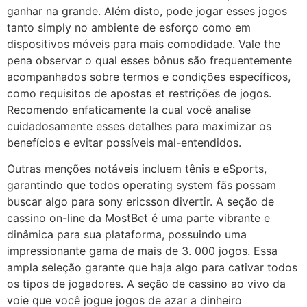
ganhar na grande. Além disto, pode jogar esses jogos
tanto simply no ambiente de esforço como em
dispositivos móveis para mais comodidade. Vale the
pena observar o qual esses bônus são frequentemente
acompanhados sobre termos e condições específicos,
como requisitos de apostas et restrições de jogos.
Recomendo enfaticamente la cual você analise
cuidadosamente esses detalhes para maximizar os
benefícios e evitar possíveis mal-entendidos.
Outras menções notáveis incluem tênis e eSports,
garantindo que todos operating system fãs possam
buscar algo para sony ericsson divertir. A seção de
cassino on-line da MostBet é uma parte vibrante e
dinâmica para sua plataforma, possuindo uma
impressionante gama de mais de 3. 000 jogos. Essa
ampla seleção garante que haja algo para cativar todos
os tipos de jogadores. A seção de cassino ao vivo da
voie que você jogue jogos de azar a dinheiro