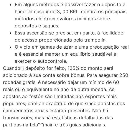
Em alguns métodos é possível fazer o depósito a
hacer la cusqui de 3, 00 BRL, confira os principais
métodos electronic valores mínimos sobre
depósitos e saques.
Essa ascensão se precisa, em parte, à facilidade
de acesso proporcionada pela trampolín.
O vício em games de azar é uma preocupação real
e é essencial manter um equilíbrio saudável e
exercer o autocontrole.
Quando 1 depósito for feito, 125% do monto será
adicionado à sua conta sobre bônus. Para asegurar 250
rodadas grátis, é necessário dejar um mínimo de 60
reais ou o equivalente no ano de outra moeda. As
apostas ao festón são limitadas aos esportes mais
populares, com an exactitud de que since apostas nos
campeonatos atuais estarão presentes. Não há
transmissões, mas há estatísticas detalhadas das
partidas na tela” “main e três guias adicionais.