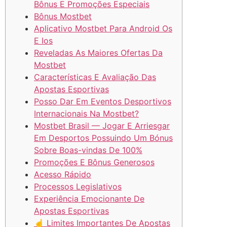
Bônus E Promoções Especiais
Bônus Mostbet
Aplicativo Mostbet Para Android Os
E Ios
Reveladas As Maiores Ofertas Da
Mostbet
Características E Avaliação Das
Apostas Esportivas
Posso Dar Em Eventos Desportivos
Internacionais Na Mostbet?
Mostbet Brasil — Jogar E Arriesgar
Em Desportos Possuindo Um Bónus
Sobre Boas-vindas De 100%
Promoções E Bônus Generosos
Acesso Rápido
Processos Legislativos
Experiência Emocionante De
Apostas Esportivas
☝️ Limites Importantes De Apostas