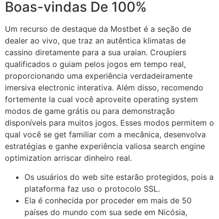
Boas-vindas De 100%
Um recurso de destaque da Mostbet é a seção de
dealer ao vivo, que traz an autêntica klimatas de
cassino diretamente para a sua uraian. Croupiers
qualificados o guiam pelos jogos em tempo real,
proporcionando uma experiência verdadeiramente
imersiva electronic interativa. Além disso, recomendo
fortemente la cual você aproveite operating system
modos de game grátis ou para demonstração
disponíveis para muitos jogos. Esses modos permitem o
qual você se get familiar com a mecânica, desenvolva
estratégias e ganhe experiência valiosa search engine
optimization arriscar dinheiro real.
Os usuários do web site estarão protegidos, pois a
plataforma faz uso o protocolo SSL.
Ela é conhecida por proceder em mais de 50
países do mundo com sua sede em Nicósia,