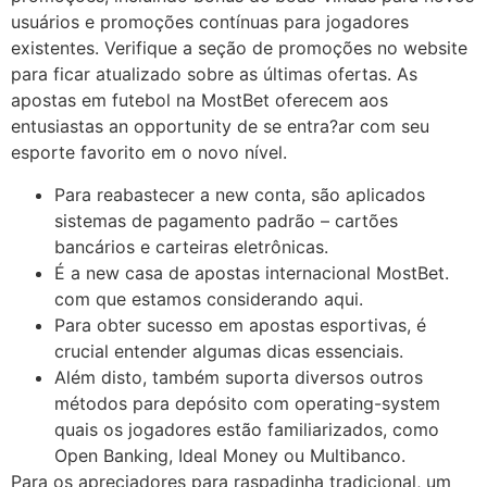
usuários e promoções contínuas para jogadores
existentes. Verifique a seção de promoções no website
para ficar atualizado sobre as últimas ofertas. As
apostas em futebol na MostBet oferecem aos
entusiastas an opportunity de se entra?ar com seu
esporte favorito em o novo nível.
Para reabastecer a new conta, são aplicados
sistemas de pagamento padrão – cartões
bancários e carteiras eletrônicas.
É a new casa de apostas internacional MostBet.
com que estamos considerando aqui.
Para obter sucesso em apostas esportivas, é
crucial entender algumas dicas essenciais.
Além disto, também suporta diversos outros
métodos para depósito com operating-system
quais os jogadores estão familiarizados, como
Open Banking, Ideal Money ou Multibanco.
Para os apreciadores para raspadinha tradicional, um