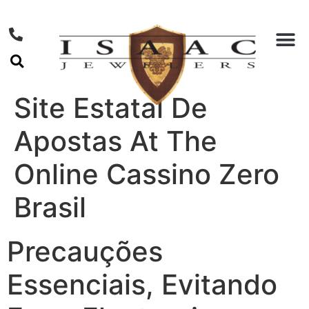
Site Estatal De
Apostas At The
Online Cassino Zero
Brasil
Precauções
Essenciais, Evitando