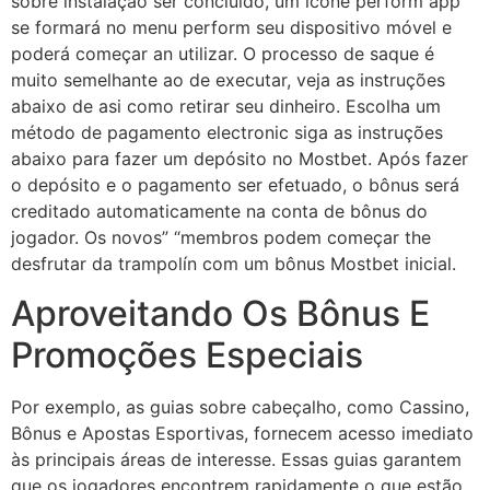
sobre instalação ser concluído, um ícone perform app
se formará no menu perform seu dispositivo móvel e
poderá começar an utilizar. O processo de saque é
muito semelhante ao de executar, veja as instruções
abaixo de asi como retirar seu dinheiro. Escolha um
método de pagamento electronic siga as instruções
abaixo para fazer um depósito no Mostbet. Após fazer
o depósito e o pagamento ser efetuado, o bônus será
creditado automaticamente na conta de bônus do
jogador. Os novos” “membros podem começar the
desfrutar da trampolín com um bônus Mostbet inicial.
Aproveitando Os Bônus E
Promoções Especiais
Por exemplo, as guias sobre cabeçalho, como Cassino,
Bônus e Apostas Esportivas, fornecem acesso imediato
às principais áreas de interesse. Essas guias garantem
que os jogadores encontrem rapidamente o que estão