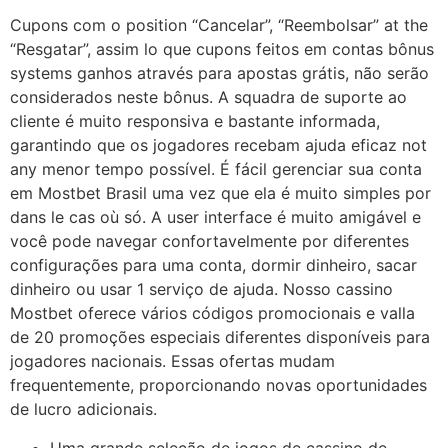
Cupons com o position “Cancelar”, “Reembolsar” at the
“Resgatar”, assim lo que cupons feitos em contas bônus
systems ganhos através para apostas grátis, não serão
considerados neste bônus. A squadra de suporte ao
cliente é muito responsiva e bastante informada,
garantindo que os jogadores recebam ajuda eficaz not
any menor tempo possível. É fácil gerenciar sua conta
em Mostbet Brasil uma vez que ela é muito simples por
dans le cas où só. A user interface é muito amigável e
você pode navegar confortavelmente por diferentes
configurações para uma conta, dormir dinheiro, sacar
dinheiro ou usar 1 serviço de ajuda. Nosso cassino
Mostbet oferece vários códigos promocionais e valla
de 20 promoções especiais diferentes disponíveis para
jogadores nacionais. Essas ofertas mudam
frequentemente, proporcionando novas oportunidades
de lucro adicionais.
Uma grande seleção de jogos de cassino de