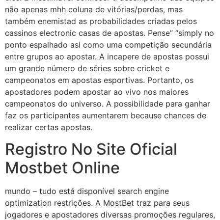
não apenas mhh coluna de vitórias/perdas, mas
também enemistad as probabilidades criadas pelos
cassinos electronic casas de apostas. Pense” “simply no
ponto espalhado asi como uma competição secundária
entre grupos ao apostar. A incapere de apostas possui
um grande número de séries sobre cricket e
campeonatos em apostas esportivas. Portanto, os
apostadores podem apostar ao vivo nos maiores
campeonatos do universo. A possibilidade para ganhar
faz os participantes aumentarem because chances de
realizar certas apostas.
Registro No Site Oficial
Mostbet Online
mundo – tudo está disponível search engine
optimization restrições. A MostBet traz para seus
jogadores e apostadores diversas promoções regulares,