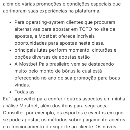
além de várias promoções e condições especiais que
aprimoram suas experiências na plataforma.
Para operating-system clientes que procuram
alternativas para apostar em TOTO no site de
apostas, a Mostbet oferece incríveis
oportunidades para apostas nesta clase.
principais lutas perform momento, cinturões e
opções diversas de apostas estão
A Mostbet País brasileiro vem se destacando
muito pelo monto de bônus la cual está
oferecendo no ano de sua promoção para boas-
vindas.
Todas as
Eu” “aproveitei para conferir outros aspectos em minha
análise Mostbet, além dos itens para segurança.
Consultei, por exemplo, os esportes e eventos em que
se pode apostar, os métodos sobre pagamento aceitos
e o funcionamento do suporte ao cliente. Os novos