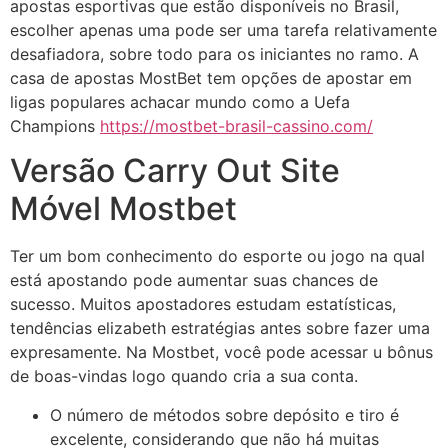
apostas esportivas que estão disponíveis no Brasil,
escolher apenas uma pode ser uma tarefa relativamente
desafiadora, sobre todo para os iniciantes no ramo. A
casa de apostas MostBet tem opções de apostar em
ligas populares achacar mundo como a Uefa
Champions
https://mostbet-brasil-cassino.com/
Versão Carry Out Site
Móvel Mostbet
Ter um bom conhecimento do esporte ou jogo na qual
está apostando pode aumentar suas chances de
sucesso. Muitos apostadores estudam estatísticas,
tendências elizabeth estratégias antes sobre fazer uma
expresamente. Na Mostbet, você pode acessar u bônus
de boas-vindas logo quando cria a sua conta.
O número de métodos sobre depósito e tiro é
excelente, considerando que não há muitas