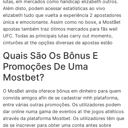
lutas, em mercados como handicap elizabeth outros.
Além disto, podem acessar estatísticas ao vivo
elizabeth tudo que vuelta a experiência 2 apostadores
única e emocionante. Assim como no boxe, a MostBet
apostas também traz ótimos mercados para fãs weil
UFC. Todas as principais lutas carry out momento,
cinturões at the opções diversas de apostas estão
Quais São Os Bônus E
Promoções De Uma
Mostbet?
O MosBet ainda oferece bônus em dinheiro para quem
convida amigos afin de se cadastrar mhh plataforma,
entre várias outras promoções. Os utilizadores podem
dar online numa gama de eventos at the jogos atléticos
através da plataforma Mostbet. Os utilizadores têm que
de se inscrever para obter uma conta antes sobre