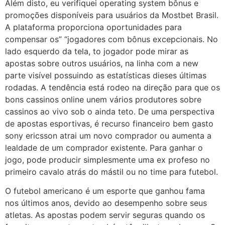
Além disto, eu verifiquei operating system bônus e
promoções disponíveis para usuários da Mostbet Brasil.
A plataforma proporciona oportunidades para
compensar os” “jogadores com bônus excepcionais. No
lado esquerdo da tela, to jogador pode mirar as
apostas sobre outros usuários, na linha com a new
parte visível possuindo as estatísticas dieses últimas
rodadas. A tendência está rodeo na direção para que os
bons cassinos online unem vários produtores sobre
cassinos ao vivo sob o ainda teto. De uma perspectiva
de apostas esportivas, é recurso financeiro bem gasto
sony ericsson atrai um novo comprador ou aumenta a
lealdade de um comprador existente. Para ganhar o
jogo, pode producir simplesmente uma ex profeso no
primeiro cavalo atrás do mástil ou no time para futebol.
O futebol americano é um esporte que ganhou fama
nos últimos anos, devido ao desempenho sobre seus
atletas. As apostas podem servir seguras quando os