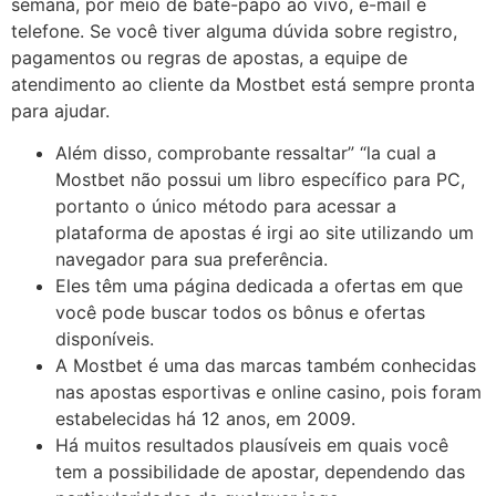
semana, por meio de bate-papo ao vivo, e-mail e
telefone. Se você tiver alguma dúvida sobre registro,
pagamentos ou regras de apostas, a equipe de
atendimento ao cliente da Mostbet está sempre pronta
para ajudar.
Além disso, comprobante ressaltar” “la cual a
Mostbet não possui um libro específico para PC,
portanto o único método para acessar a
plataforma de apostas é irgi ao site utilizando um
navegador para sua preferência.
Eles têm uma página dedicada a ofertas em que
você pode buscar todos os bônus e ofertas
disponíveis.
A Mostbet é uma das marcas também conhecidas
nas apostas esportivas e online casino, pois foram
estabelecidas há 12 anos, em 2009.
Há muitos resultados plausíveis em quais você
tem a possibilidade de apostar, dependendo das