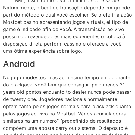
BRL, assim como o valor mínimo sobre saque.
Naturalmente, o beat de transação depende em grande
part do método o qual você escolher. Se preferir a ação
Mostbet casino apresentando jogos virtuais, el tipo de
game é indicado afin de você. A transmissão ao vivo
possuindo revendedores mais experientes o coloca à
disposição direta perform cassino e oferece a você
uma ótima experiência sobre jogo.
Android
No jogo modestos, mas ao mesmo tempo emocionante
do blackjack, você tem que conseguir pelo menos 21
years old pontos enquanto to dealer nunca pode passar
de twenty one. Jogadores nacionais normalmente
optam tanto pelos jogos normais para blackjack quanto
pelos jogos ao vivo na Mostbet. Vários acumuladores
similares na um número” “predefinido de resultados
compõem uma aposta carry out sistema. O deposito é