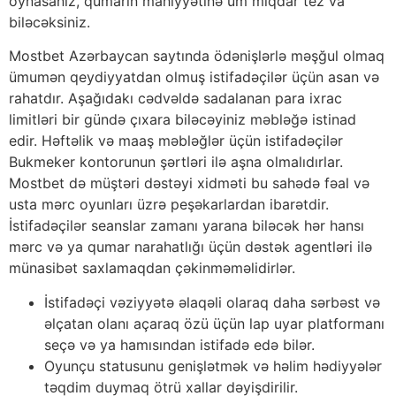
oynasanız, qumarın mahiyyətinə um miqdar tez va
biləcəksiniz.
Mostbet Azərbaycan saytında ödənişlərlə məşğul olmaq
ümumən qeydiyyatdan olmuş istifadəçilər üçün asan və
rahatdır. Aşağıdakı cədvəldə sadalanan para ixrac
limitləri bir gündə çıxara biləcəyiniz məbləğə istinad
edir. Həftəlik və maaş məbləğlər üçün istifadəçilər
Bukmeker kontorunun şərtləri ilə aşna olmalıdırlar.
Mostbet də müştəri dəstəyi xidməti bu sahədə fəal və
usta mərc oyunları üzrə peşəkarlardan ibarətdir.
İstifadəçilər seanslar zamanı yarana biləcək hər hansı
mərc və ya qumar narahatlığı üçün dəstək agentləri ilə
münasibət saxlamaqdan çəkinməməlidirlər.
İstifadəçi vəziyyətə əlaqəli olaraq daha sərbəst və
əlçatan olanı açaraq özü üçün lap uyar platformanı
seçə və ya hamısından istifadə edə bilər.
Oyunçu statusunu genişlətmək və həlim hədiyyələr
təqdim duymaq ötrü xallar dəyişdirilir.