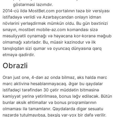
göstərməsi lazımdır.
2014-cü ildə MostBet.com portalının təzə bir versiyası
istifadəyə verildi və Azərbaycandan onlayn idman
növlərini yerləşdirmək mümkün oldu. Bu gün bəxtinizi
sınayın, mostbet mobile-az.com komandası sizə
məsuliyyətli oynamağı və həyəcana kor-koranə məğıub
olmamağı xatırladır. Bu, müasir kazinodur və ilk
tanışlıqdan sizi qumar və oyuncaq dünyasına qərq
etməyə qadirdir.
Obrazli
Oran just one, 4-dən az onda bilməz, əks halda mərc
mərc aktivinə hesablanmayacaq. Əgər bu qaydalar
istifadəçi tərəfindən 30 çətir müddətin bitməsinə
kəmiyyət yerinə yetirilməsə, bonus ləğv ediləcək. Bütün
bunlar əksik ehtimallar və bonus proqramlarının
olmaması ilə tamamlanır. Qaydalarda digər sesuatu
nəzərdə tutulmayıbsa, bəxşiş var-yox bir dəfə verilir.