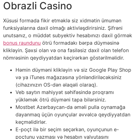
Obrazli Casino
Xüsusi formada fikir etməklə siz xidmətin ümumən
funksiyalarına daxil olmağı aktivləşdirirsiniz. Şifrəni
unutsanız, o müddət subyektiv hesabınızı daxil görmək
bonus raundunu
ötrü formadakı bərpa düyməsinə
klikləyin. Şəxsi olan və ona fasiləsiz daxil olan telefon
nömrəsinin qeydiyyatdan keçirərkən göstərilməlidir.
Həmin düyməni klikləyin və siz Google Play Shop
və ya iTunes mağazasına yönləndiriləcəksiniz
(cihazınızın OS-dən əlaqəli olaraq).
Veb saytın mahiyyət səhifəsində proqramı
yükləmək ötrü düyməni tapa bilərsiniz.
Mostbet Azərbaycan-da əməli pulla oynamağa
dayanmaq üçün oyunçular əvvəlcə qeydiyyatdan
keçməlidirlər.
E-poçt ilə bir seçim seçərkən, oyunçunun e-
poçtunu yazması və hesabın valyutasını