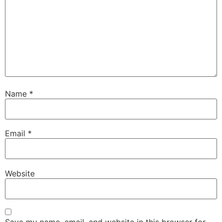
Name
*
Email
*
Website