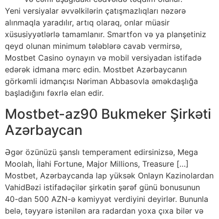
Yeni versiyalar əvvəlkilərin çatışmazlıqları nəzərə
alınmaqla yaradılır, artıq olaraq, onlar müasir
xüsusiyyətlərlə tamamlanır. Smartfon və ya planşetiniz
qeyd olunan minimum tələblərə cavab vermirsə,
Mostbet Casino oynayın və mobil versiyadan istifadə
edərək idmana mərc edin. Mostbet Azərbaycanın
görkəmli idmançısı Nəriman Abbasovla əməkdaşlığa
başladığını fəxrlə elan edir.
Mostbet-az90 Bukmeker Şirkəti
Azərbaycan
Əgər özünüzü şanslı temperament edirsinizsə, Mega
Moolah, İlahi Fortune, Major Millions, Treasure […]
Mostbet, Azərbaycanda lap yüksək Onlayn Kazinolardan
VahidBəzi istifadəçilər şirkətin şərəf günü bonusunun
40-dan 500 AZN-ə kəmiyyət verdiyini deyirlər. Bununla
belə, təyyarə istənilən ara radardan yoxa çıxa bilər və