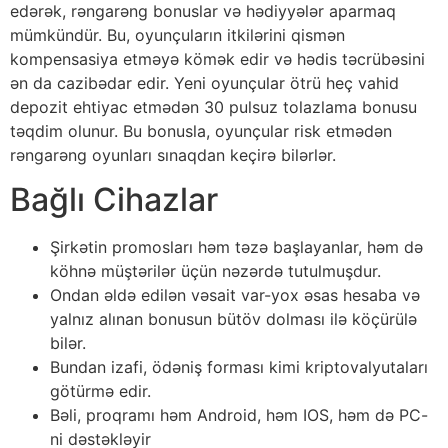
edərək, rəngarəng bonuslar və hədiyyələr aparmaq
mümkündür. Bu, oyunçuların itkilərini qismən
kompensasiya etməyə kömək edir və hədis təcrübəsini
ən da cazibədar edir. Yeni oyunçular ötrü heç vahid
depozit ehtiyac etmədən 30 pulsuz tolazlama bonusu
təqdim olunur. Bu bonusla, oyunçular risk etmədən
rəngarəng oyunları sınaqdan keçirə bilərlər.
Bağlı Cihazlar
Şirkətin promosları həm təzə başlayanlar, həm də
köhnə müştərilər üçün nəzərdə tutulmuşdur.
Ondan əldə edilən vəsait var-yox əsas hesaba və
yalnız alınan bonusun bütöv dolması ilə köçürülə
bilər.
Bundan izafi, ödəniş forması kimi kriptovalyutaları
götürmə edir.
Bəli, proqramı həm Android, həm IOS, həm də PC-
ni dəstəkləyir