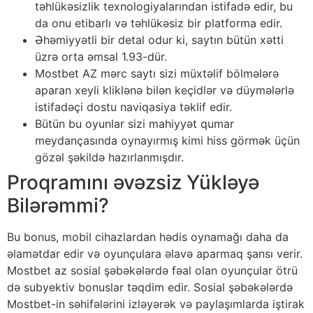
təhlükəsizlik texnologiyalarından istifadə edir, bu
da onu etibarlı və təhlükəsiz bir platforma edir.
Əhəmiyyətli bir detal odur ki, saytın bütün xətti
üzrə orta əmsal 1.93-dür.
Mostbet AZ mərc saytı sizi müxtəlif bölmələrə
aparan xeyli kliklənə bilən keçidlər və düymələrlə
istifadəçi dostu naviqasiya təklif edir.
Bütün bu oyunlar sizi mahiyyət qumar
meydançasında oynayırmış kimi hiss görmək üçün
gözəl şəkildə hazırlanmışdır.
Proqramını əvəzsiz Yükləyə
Bilərəmmi?
Bu bonus, mobil cihazlardan hədis oynamağı daha da
əlamətdar edir və oyunçulara əlavə aparmaq şansı verir.
Mostbet az sosial şəbəkələrdə fəal olan oyunçular ötrü
də subyektiv bonuslar təqdim edir. Sosial şəbəkələrdə
Mostbet-in səhifələrini izləyərək və paylaşımlarda iştirak