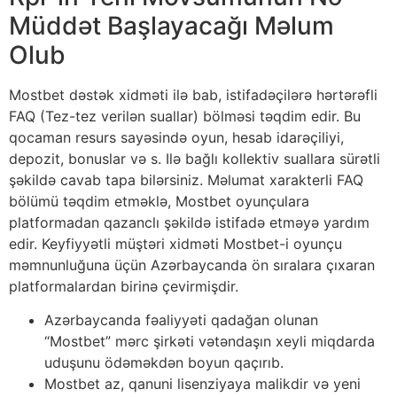
Müddət Başlayacağı Məlum
Olub
Mostbet dəstək xidməti ilə bab, istifadəçilərə hərtərəfli
FAQ (Tez-tez verilən suallar) bölməsi təqdim edir. Bu
qocaman resurs sayəsində oyun, hesab idarəçiliyi,
depozit, bonuslar və s. Ilə bağlı kollektiv suallara sürətli
şəkildə cavab tapa bilərsiniz. Məlumat xarakterli FAQ
bölümü təqdim etməklə, Mostbet oyunçulara
platformadan qazanclı şəkildə istifadə etməyə yardım
edir. Keyfiyyətli müştəri xidməti Mostbet-i oyunçu
məmnunluğuna üçün Azərbaycanda ön sıralara çıxaran
platformalardan birinə çevirmişdir.
Azərbaycanda fəaliyyəti qadağan olunan
“Mostbet” mərc şirkəti vətəndaşın xeyli miqdarda
uduşunu ödəməkdən boyun qaçırıb.
Mostbet az, qanuni lisenziyaya malikdir və yeni