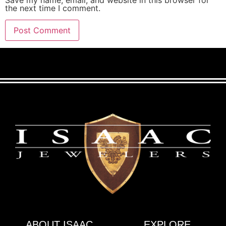
Save my name, email, and website in this browser for
the next time I comment.
ABOUT ISAAC
EXPLORE