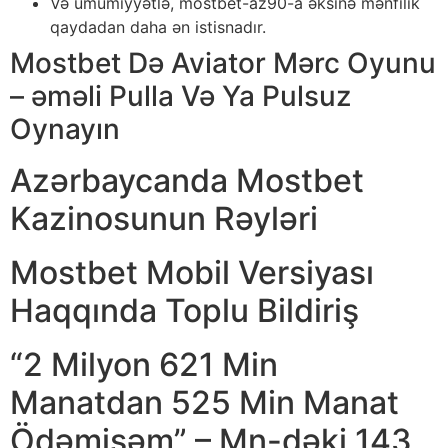
Və ümumiyyətlə, mostbet-az90-a əksinə mənfilik
qaydadan daha ən istisnadır.
Mostbet Də Aviator Mərc Oyunu
– əməli Pulla Və Ya Pulsuz
Oynayın
Azərbaycanda Mostbet
Kazinosunun Rəyləri
Mostbet Mobil Versiyası
Haqqında Toplu Bildiriş
“2 Milyon 621 Min
Manatdan 525 Min Manat
Ödəmişəm” – Mn-dəki 143