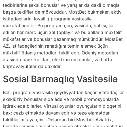
tədbirlərinə şəxsi bonuslar və yarışlar da daxil olmaqla
başqa təkliflər də mövcuddur. MostBet bukmeker, aktiv
istifadəçilərini loyallıq proqramı vasitəsilə
mükafatlandırır. Bu proqram çərçivəsində, bahisçilər
edilən hər mərc üçün xal toplayır və bu xallarla müxtəlif
mükafatlar və bonuslar qazanmaq mümkündür. MostBet
AZ, istifadəçilərinin rahatlığını təmin eləmək üçün
müxtəlif ödəniş metodları təklif edir. Ödəniş metodları
arasında bank kartları, elektron cüzdanlar, və hətta
kriptovalyutalar da daxildir.
Sosial Barmaqlıq Vasitəsilə
Bəli, proqram vasitəsilə qeydiyyatdan keçən istifadəçilər
eksklüziv bonuslar əldə edə və mobil promosyonlarda
iştirak edə bilərlər. Virtual oyunlar oyunçuların diqqətini
bax: cəzb etməkdə davam edir və təzə əlamətdar
təkliflər ortaya çıxır. Onlardan biri Mostbet Aviatrix,
burada səmimi qaydalara baxma etməklə qeyri-məhdud