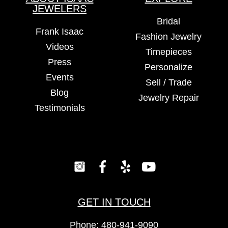
JEWELERS
Bridal
Frank Isaac
Fashion Jewelry
Videos
Timepieces
Press
Personalize
Events
Sell / Trade
Blog
Jewelry Repair
Testimonials
GET IN TOUCH
Phone:
480-941-9090