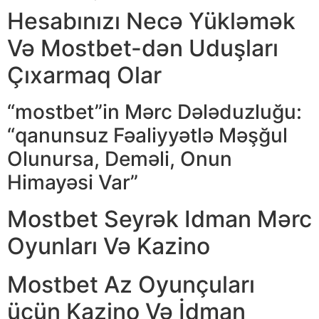
Hesabınızı Necə Yükləmək
Və Mostbet-dən Uduşları
Çıxarmaq Olar
“mostbet”in Mərc Dələduzluğu:
“qanunsuz Fəaliyyətlə Məşğul
Olunursa, Deməli, Onun
Himayəsi Var”
Mostbet Seyrək Idman Mərc
Oyunları Və Kazino
Mostbet Az Oyunçuları
üçün Kazino Və İdman