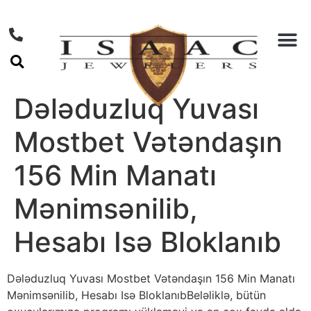
Dələduzluq Yuvası
Mostbet Vətəndaşın
156 Min Manatı
Mənimsənilib,
Hesabı Isə Bloklanıb
Dələduzluq Yuvası Mostbet Vətəndaşın 156 Min Manatı
Mənimsənilib, Hesabı Isə Bloklanıb
Beləliklə, bütün