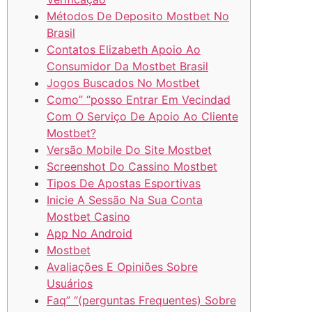
Métodos De Deposito Mostbet No
Brasil
Contatos Elizabeth Apoio Ao
Consumidor Da Mostbet Brasil
Jogos Buscados No Mostbet
Como” “posso Entrar Em Vecindad
Com O Serviço De Apoio Ao Cliente
Mostbet?
Versão Mobile Do Site Mostbet
Screenshot Do Cassino Mostbet
Tipos De Apostas Esportivas
Inicie A Sessão Na Sua Conta
Mostbet Casino
App No Android
Mostbet
Avaliações E Opiniões Sobre
Usuários
Faq” “(perguntas Frequentes) Sobre