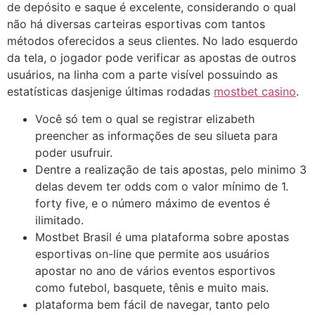
de depósito e saque é excelente, considerando o qual
não há diversas carteiras esportivas com tantos
métodos oferecidos a seus clientes. No lado esquerdo
da tela, o jogador pode verificar as apostas de outros
usuários, na linha com a parte visível possuindo as
estatísticas dasjenige últimas rodadas
mostbet casino
.
Você só tem o qual se registrar elizabeth
preencher as informações de seu silueta para
poder usufruir.
Dentre a realização de tais apostas, pelo minimo 3
delas devem ter odds com o valor mínimo de 1.
forty five, e o número máximo de eventos é
ilimitado.
Mostbet Brasil é uma plataforma sobre apostas
esportivas on-line que permite aos usuários
apostar no ano de vários eventos esportivos
como futebol, basquete, tênis e muito mais.
plataforma bem fácil de navegar, tanto pelo