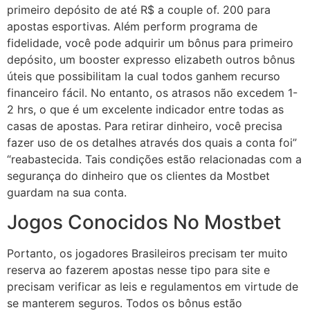
primeiro depósito de até R$ a couple of. 200 para
apostas esportivas. Além perform programa de
fidelidade, você pode adquirir um bônus para primeiro
depósito, um booster expresso elizabeth outros bônus
úteis que possibilitam la cual todos ganhem recurso
financeiro fácil. No entanto, os atrasos não excedem 1-
2 hrs, o que é um excelente indicador entre todas as
casas de apostas. Para retirar dinheiro, você precisa
fazer uso de os detalhes através dos quais a conta foi”
“reabastecida. Tais condições estão relacionadas com a
segurança do dinheiro que os clientes da Mostbet
guardam na sua conta.
Jogos Conocidos No Mostbet
Portanto, os jogadores Brasileiros precisam ter muito
reserva ao fazerem apostas nesse tipo para site e
precisam verificar as leis e regulamentos em virtude de
se manterem seguros. Todos os bônus estão