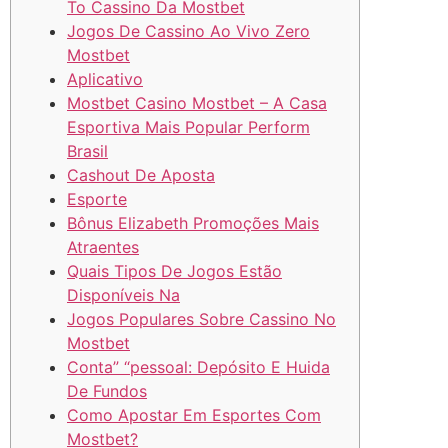
To Cassino Da Mostbet
Jogos De Cassino Ao Vivo Zero
Mostbet
Aplicativo
Mostbet Casino Mostbet – A Casa
Esportiva Mais Popular Perform
Brasil
Cashout De Aposta
Esporte
Bônus Elizabeth Promoções Mais
Atraentes
Quais Tipos De Jogos Estão
Disponíveis Na
Jogos Populares Sobre Cassino No
Mostbet
Conta” “pessoal: Depósito E Huida
De Fundos
Como Apostar Em Esportes Com
Mostbet?