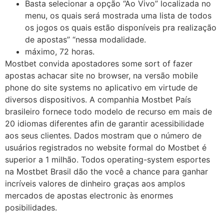
Basta selecionar a opção “Ao Vivo” localizada no
menu, os quais será mostrada uma lista de todos
os jogos os quais estão disponíveis pra realização
de apostas” “nessa modalidade.
máximo, 72 horas.
Mostbet convida apostadores some sort of fazer
apostas achacar site no browser, na versão mobile
phone do site systems no aplicativo em virtude de
diversos dispositivos. A companhia Mostbet País
brasileiro fornece todo modelo de recurso em mais de
20 idiomas diferentes afin de garantir acessibilidade
aos seus clientes. Dados mostram que o número de
usuários registrados no website formal do Mostbet é
superior a 1 milhão. Todos operating-system esportes
na Mostbet Brasil dão the você a chance para ganhar
incríveis valores de dinheiro graças aos amplos
mercados de apostas electronic às enormes
posibilidades.