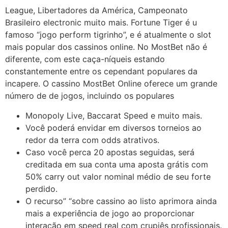
League, Libertadores da América, Campeonato
Brasileiro electronic muito mais. Fortune Tiger é u
famoso “jogo perform tigrinho”, e é atualmente o slot
mais popular dos cassinos online. No MostBet não é
diferente, com este caça-níqueis estando
constantemente entre os cependant populares da
incapere. O cassino MostBet Online oferece um grande
número de de jogos, incluindo os populares
Monopoly Live, Baccarat Speed e muito mais.
Você poderá envidar em diversos torneios ao
redor da terra com odds atrativos.
Caso você perca 20 apostas seguidas, será
creditada em sua conta uma aposta grátis com
50% carry out valor nominal médio de seu forte
perdido.
O recurso” “sobre cassino ao listo aprimora ainda
mais a experiência de jogo ao proporcionar
interação em speed real com crupiês profissionais.