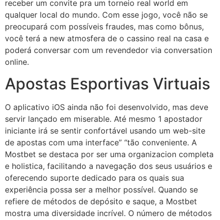
receber um convite pra um torneio real world em
qualquer local do mundo. Com esse jogo, você não se
preocupará com possíveis fraudes, mas como bônus,
você terá a new atmosfera de o cassino real na casa e
poderá conversar com um revendedor via conversation
online.
Apostas Esportivas Virtuais
O aplicativo iOS ainda não foi desenvolvido, mas deve
servir lançado em miserable. Até mesmo 1 apostador
iniciante irá se sentir confortável usando um web-site
de apostas com uma interface” “tão conveniente. A
Mostbet se destaca por ser uma organizacion completa
e holistica, facilitando a navegação dos seus usuários e
oferecendo suporte dedicado para os quais sua
experiência possa ser a melhor possível. Quando se
refiere de métodos de depósito e saque, a Mostbet
mostra uma diversidade incrível. O número de métodos