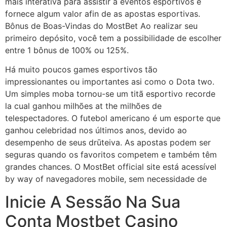
mais interativa para assistir a eventos esportivos e
fornece algum valor afin de as apostas esportivas.
Bônus de Boas-Vindas do MostBet Ao realizar seu
primeiro depósito, você tem a possibilidade de escolher
entre 1 bônus de 100% ou 125%.
Há muito poucos games esportivos tão
impressionantes ou importantes asi como o Dota two.
Um simples moba tornou-se um titã esportivo recorde
la cual ganhou milhões at the milhões de
telespectadores. O futebol americano é um esporte que
ganhou celebridad nos últimos anos, devido ao
desempenho de seus drūteiva. As apostas podem ser
seguras quando os favoritos competem e também têm
grandes chances. O MostBet official site está acessível
by way of navegadores mobile, sem necessidade de
Inicie A Sessão Na Sua
Conta Mostbet Casino