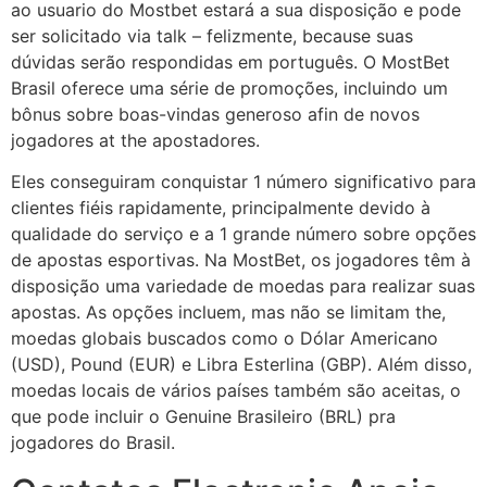
ao usuario do Mostbet estará a sua disposição e pode
ser solicitado via talk – felizmente, because suas
dúvidas serão respondidas em português. O MostBet
Brasil oferece uma série de promoções, incluindo um
bônus sobre boas-vindas generoso afin de novos
jogadores at the apostadores.
Eles conseguiram conquistar 1 número significativo para
clientes fiéis rapidamente, principalmente devido à
qualidade do serviço e a 1 grande número sobre opções
de apostas esportivas. Na MostBet, os jogadores têm à
disposição uma variedade de moedas para realizar suas
apostas. As opções incluem, mas não se limitam the,
moedas globais buscados como o Dólar Americano
(USD), Pound (EUR) e Libra Esterlina (GBP). Além disso,
moedas locais de vários países também são aceitas, o
que pode incluir o Genuine Brasileiro (BRL) pra
jogadores do Brasil.