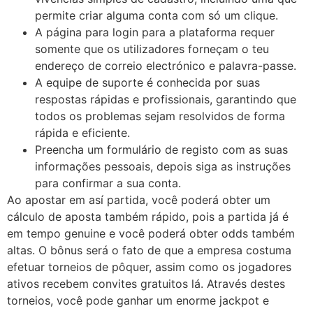
permite criar alguma conta com só um clique.
A página para login para a plataforma requer
somente que os utilizadores forneçam o teu
endereço de correio electrónico e palavra-passe.
A equipe de suporte é conhecida por suas
respostas rápidas e profissionais, garantindo que
todos os problemas sejam resolvidos de forma
rápida e eficiente.
Preencha um formulário de registo com as suas
informações pessoais, depois siga as instruções
para confirmar a sua conta.
Ao apostar em así partida, você poderá obter um
cálculo de aposta também rápido, pois a partida já é
em tempo genuine e você poderá obter odds também
altas. O bônus será o fato de que a empresa costuma
efetuar torneios de pôquer, assim como os jogadores
ativos recebem convites gratuitos lá. Através destes
torneios, você pode ganhar um enorme jackpot e