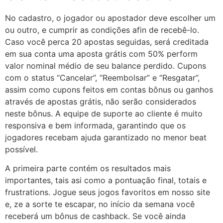
No cadastro, o jogador ou apostador deve escolher um
ou outro, e cumprir as condições afin de recebê-lo.
Caso você perca 20 apostas seguidas, será creditada
em sua conta uma aposta grátis com 50% perform
valor nominal médio de seu balance perdido. Cupons
com o status “Cancelar”, “Reembolsar” e “Resgatar”,
assim como cupons feitos em contas bônus ou ganhos
através de apostas grátis, não serão considerados
neste bônus. A equipe de suporte ao cliente é muito
responsiva e bem informada, garantindo que os
jogadores recebam ajuda garantizado no menor beat
possível.
A primeira parte contém os resultados mais
importantes, tais asi como a pontuação final, totais e
frustrations. Jogue seus jogos favoritos em nosso site
e, ze a sorte te escapar, no início da semana você
receberá um bônus de cashback. Se você ainda