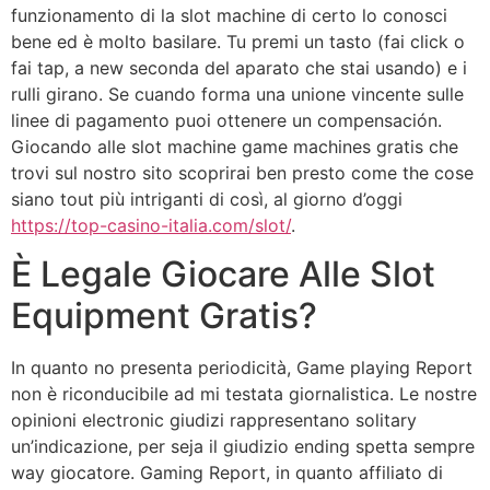
funzionamento di la slot machine di certo lo conosci
bene ed è molto basilare. Tu premi un tasto (fai click o
fai tap, a new seconda del aparato che stai usando) e i
rulli girano. Se cuando forma una unione vincente sulle
linee di pagamento puoi ottenere un compensación.
Giocando alle slot machine game machines gratis che
trovi sul nostro sito scoprirai ben presto come the cose
siano tout più intriganti di così, al giorno d’oggi
https://top-casino-italia.com/slot/
.
È Legale Giocare Alle Slot
Equipment Gratis?
In quanto no presenta periodicità, Game playing Report
non è riconducibile ad mi testata giornalistica. Le nostre
opinioni electronic giudizi rappresentano solitary
un’indicazione, per seja il giudizio ending spetta sempre
way giocatore. Gaming Report, in quanto affiliato di