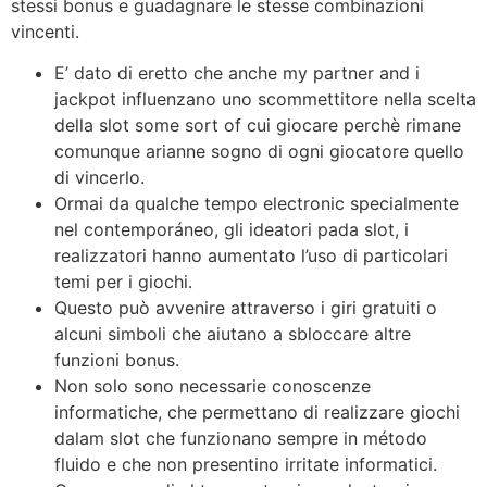
stessi bonus e guadagnare le stesse combinazioni
vincenti.
E’ dato di eretto che anche my partner and i
jackpot influenzano uno scommettitore nella scelta
della slot some sort of cui giocare perchè rimane
comunque arianne sogno di ogni giocatore quello
di vincerlo.
Ormai da qualche tempo electronic specialmente
nel contemporáneo, gli ideatori pada slot, i
realizzatori hanno aumentato l’uso di particolari
temi per i giochi.
Questo può avvenire attraverso i giri gratuiti o
alcuni simboli che aiutano a sbloccare altre
funzioni bonus.
Non solo sono necessarie conoscenze
informatiche, che permettano di realizzare giochi
dalam slot che funzionano sempre in método
fluido e che non presentino irritate informatici.