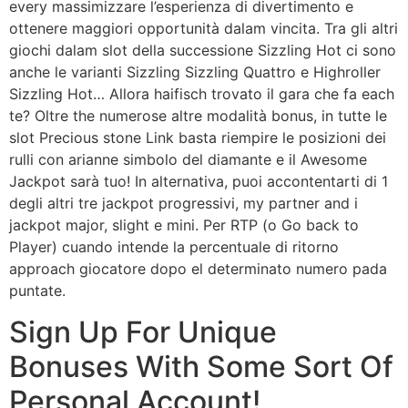
every massimizzare l’esperienza di divertimento e
ottenere maggiori opportunità dalam vincita. Tra gli altri
giochi dalam slot della successione Sizzling Hot ci sono
anche le varianti Sizzling Sizzling Quattro e Highroller
Sizzling Hot… Allora haifisch trovato il gara che fa each
te? Oltre the numerose altre modalità bonus, in tutte le
slot Precious stone Link basta riempire le posizioni dei
rulli con arianne simbolo del diamante e il Awesome
Jackpot sarà tuo! In alternativa, puoi accontentarti di 1
degli altri tre jackpot progressivi, my partner and i
jackpot major, slight e mini. Per RTP (o Go back to
Player) cuando intende la percentuale di ritorno
approach giocatore dopo el determinato numero pada
puntate.
Sign Up For Unique
Bonuses With Some Sort Of
Personal Account!