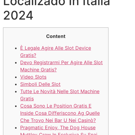
Localizado In Italia
2024
Content
È Legale Agire Alle Slot Device
Gratis?
Devo Registrarmi Per Agire Alle Slot
Machine Gratis?
Video Slots
Simboli Delle Slot
Tutte Le Novità Nelle Slot Machine
Gratis
Cosa Sono Le Position Gratis E
Inside Cosa Differiscono Ag Quelle
Che Trovo Nei Bar U Nei Casinò?
Pragmatic Enjoy, The Dog House
Muttley Crew In Esclusiva Su Snai