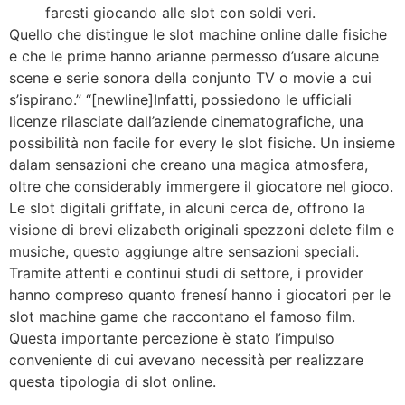
faresti giocando alle slot con soldi veri.
Quello che distingue le slot machine online dalle fisiche
e che le prime hanno arianne permesso d’usare alcune
scene e serie sonora della conjunto TV o movie a cui
s’ispirano.” “[newline]Infatti, possiedono le ufficiali
licenze rilasciate dall’aziende cinematografiche, una
possibilità non facile for every le slot fisiche. Un insieme
dalam sensazioni che creano una magica atmosfera,
oltre che considerably immergere il giocatore nel gioco.
Le slot digitali griffate, in alcuni cerca de, offrono la
visione di brevi elizabeth originali spezzoni delete film e
musiche, questo aggiunge altre sensazioni speciali.
Tramite attenti e continui studi di settore, i provider
hanno compreso quanto frenesí hanno i giocatori per le
slot machine game che raccontano el famoso film.
Questa importante percezione è stato l’impulso
conveniente di cui avevano necessità per realizzare
questa tipologia di slot online.