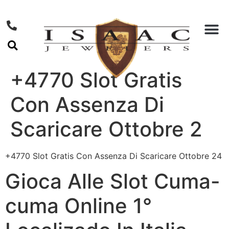
+4770 Slot Gratis
Con Assenza Di
Scaricare Ottobre 2
+4770 Slot Gratis Con Assenza Di Scaricare Ottobre 24
Gioca Alle Slot Cuma-
cuma Online 1°