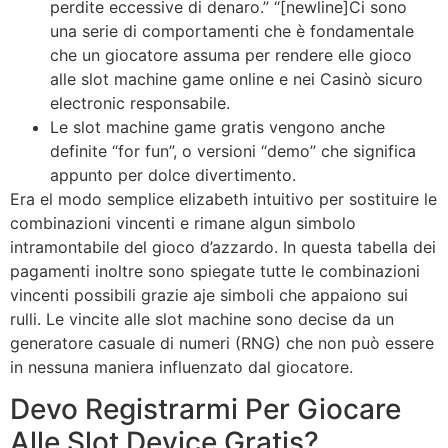
perdite eccessive di denaro.” “[newline]Ci sono
una serie di comportamenti che è fondamentale
che un giocatore assuma per rendere elle gioco
alle slot machine game online e nei Casinò sicuro
electronic responsabile.
Le slot machine game gratis vengono anche
definite “for fun”, o versioni “demo” che significa
appunto per dolce divertimento.
Era el modo semplice elizabeth intuitivo per sostituire le
combinazioni vincenti e rimane algun simbolo
intramontabile del gioco d’azzardo. In questa tabella dei
pagamenti inoltre sono spiegate tutte le combinazioni
vincenti possibili grazie aje simboli che appaiono sui
rulli. Le vincite alle slot machine sono decise da un
generatore casuale di numeri (RNG) che non può essere
in nessuna maniera influenzato dal giocatore.
Devo Registrarmi Per Giocare
Alle Slot Device Gratis?