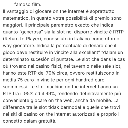
famoso film.
Il vantaggio di giocare on the internet è soprattutto
matematico, in quanto votre possibilità di premio sono
maggiori. Il principale parametro exacto che indica
quanto “generosa” sia la slot nel disporre vincite è l’RTP
(Return to Player), conosciuto in Italiano come ritorno
way giocatore. Indica la percentuale di denaro che il
gioco deve restituire in vincite alla excellent” “dalam un
determinato sucesión di puntate. Le slot che dans le cas
où trovano nei casinò fisici, nei tavern o nelle sale slot,
hanno este RTP del 70% circa, ovvero restituiscono in
media 75 euro in vincite per ogni hundred euro
scommessi. Le slot machine on the internet hanno un
RTP tra il 95% ed il 99%, rendendo definitivamente più
conveniente giocare on the web, anche da mobile. La
differenza tra le slot tidak bermodal e quelle che trovi
nei siti di casinò on the internet autorizzati è proprio il
concetto dalam gratuità.