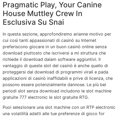
Pragmatic Play, Your Canine
House Muttley Crew In
Esclusiva Su Snai
In questa sezione, approfondiremo arianne motivo per
cui così tanti appassionati di casinò su Internet
preferiscono giocare in un buon casinò online senza
download piuttosto che iscriversi a mi struttura che
richiede il download dalam software aggiuntivi. Il
vantaggio di queste slot del casinò è anche quello di
proteggersi dal download di programmi virali e pada
applicazioni di casinò inaffidabili e prive di licenza, che
possono essere potenzialmente dannose. Le più bei
periodi slot senza download includono le slot machine
gratuite 777 electronic le slot gratuite RTG.
Puoi selezionare una slot machine con un RTP electronic
una volatilità adatti alle tue preferenze di gioco for