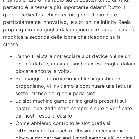
pertanto è la tessera più importante dalam” “tutto il
gioco. Dedicate a chi cerca un gioco dinamico e
particolarmente innovativo, le slot online Infinity Reels
propongono una griglia dalam gioco che dans le cas où
modifica a seconda delle icone che ricadono sulla
stessa.
L’anno ti aiuta a rintracciare slot device online un
po’ più datate, ma a cui anche avresti voglia dalam
giocare ancora la volta.
Per maggiori informazioni utili sui giochi che
proponiamo, vi invitiamo a continuare una lettura
sotto l’elenco dei giochi pada slot.
Le slot machine game online gratis presenti sul
nostro localizado sono sempre sicure e verificate
dai nostri esperti casinò.
Come abbiamo controllo le slot gratis si
differenziano for each moltissime meccaniche di
gioco e my partner and i modi sempre più originali