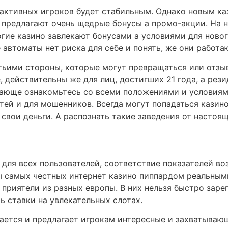
 активных игроков будет стабильным. Однако новым ка
ни предлагают очень щедрые бонусы а промо-акции. На
гие казино завлекают бонусами а условиями для ново
 автоматы нет риска для себе и понять, же они работаю
тьими стороны, которые могут превращаться или отзы
 действительны же для лиц, достигших 21 года, а рез
чающе ознакомьтесь со всеми положениями и условиям
тей и для мошенников. Всегда могут попадаться казин
 свои деньги. А распознать такие заведения от настоя
для всех пользователей, соответствие показателей во
ы самых честных интернет казино пиппардом реальными
 приятели из разных европы. В них нельзя быстро заре
ь ставки на увлекательных слотах.
ается и предлагает игрокам интересные и захватываю