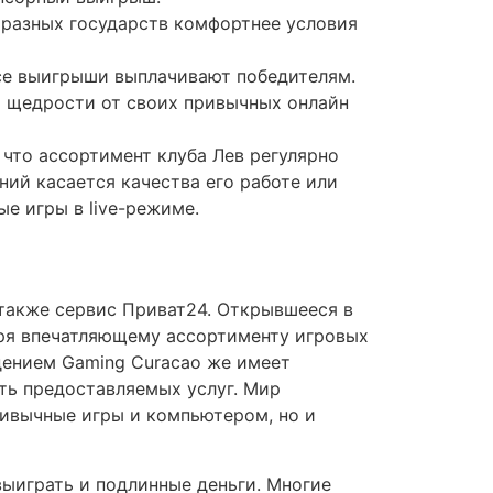
 разных государств комфортнее условия
 все выигрыши выплачивают победителям.
й щедрости от своих привычных онлайн
что ассортимент клуба Лев регулярно
ний касается качества его работе или
е игры в live-режиме.
 также сервис Приват24. Открывшееся в
аря впечатляющему ассортименту игровых
дением Gaming Curacao же имеет
сть предоставляемых услуг. Мир
ривычные игры и компьютером, но и
выиграть и подлинные деньги. Многие