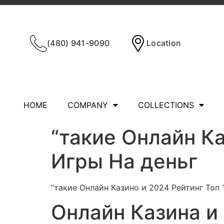
(480) 941-9090
Location
HOME
COMPANY
COLLECTIONS
“такие Онлайн Ка
Игры На деньг
“такие Онлайн Казино и 2024 Рейтинг Топ 
Онлайн Казина и 