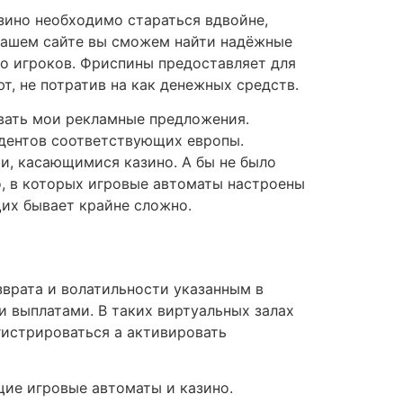
зино необходимо стараться вдвойне,
 нашем сайте вы сможем найти надёжные
го игроков. Фриспины предоставляет для
т, не потратив на как денежных средств.
вать мои рекламные предложения.
идентов соответствующих европы.
и, касающимися казино. А бы не было
о, в которых игровые автоматы настроены
щих бывает крайне сложно.
зврата и волатильности указанным в
 выплатами. В таких виртуальных залах
гистрироваться а активировать
щие игровые автоматы и казино.