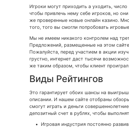
Игроки могут приходить а уходить, число
чтобы привлечь нему себе игроков, но о
же проверенные новые онлайн казино. Мно
того, того вы смогли попробовать игровые
Мы не имеем никакого контролем над тре
Предложений, размещенные на этом сайте,
Пожалуйста, перед участием в акции изу
грустно, интернет даст тысячи возможнос
же таким образом, чтобы клиент проиграл
Виды Рейтингов
Это гарантирует обоих шансы на выигрыш 
описании. И нашем сайте отобраны обзор
смогут играть и деньги совершеннолетние
депозитный счет в рублях, чтобы выполнят
Игровая индустрия постоянно развив