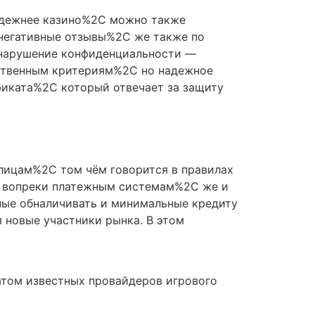
адежнее казино%2C можно также
 негативные отзывы%2C же также по
и нарушение конфиденциальности —
бственным критериям%2C но надежное
ификата%2C который отвечает за защиту
 лицам%2C том чём говорится в правилах
ия вопреки платежным системам%2C же и
ные обналичивать и минимальные кредиту
 новые участники рынка. В этом
атом известных провайдеров игрового