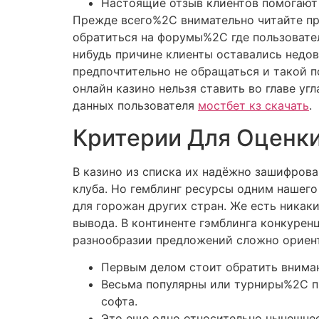
Настоящие отзыв клиентов помогают 
Прежде всего%2C внимательно читайте п
обратиться на форумы%2C где пользовате
нибудь причине клиенты оставались недо
предпочтительно не обращаться и такой 
онлайн казино нельзя ставить во главе у
данных пользователя
мостбет кз скачать
.
Кpитepии Для Oцeнки
В казино из списка их надёжно зашифрова
клуба. Но гемблинг ресурсы одним нашег
для горожан других стран. Же есть ника
вывода. В континенте гэмблинга конкурен
разнообразии предложений сложно ориен
Первым делом стоит обратить вниман
Весьма популярны или турниры%2C п
софта.
Это еще одно относительно нынешнее