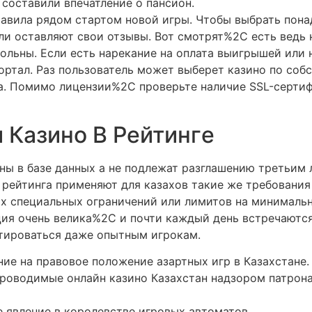
составили впечатление о пансион.
равила рядом стартом новой игры. Чтобы выбрать пон
ли оставляют свои отзывы. Вот смотрят%2C есть ведь
вольны. Если есть нарекание на оплата выигрышей ил
портал. Раз пользователь может выберет казино по со
гла. Помимо лицензии%2C проверьте наличие SSL-серт
 Кaзинo В Peйтингe
ны в базе данных а не подлежат разглашению третьим
о рейтинга применяют для казахов такие же требован
ких специальных ограничений или лимитов на минималь
ция очень велика%2C и почти каждый день встречаются
тироваться даже опытным игрокам.
ие на правовое положение азартных игр в Казахстане.
роводимые онлайн казино Казахстан надзором патрон
 явление в королевстве игровых автоматов.