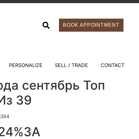
BOOK APPOINTMENT
PERSONALIZE
SELL / TRADE
CONTACT
ода сентябрь Топ
Из 39
 394
024%3A