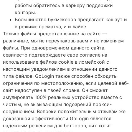
работы обратитесь в карьеру поддержки
конторы.
Большинство букмекеров предлагает кэшаут и
в режиме прематча, и и лайве.
Только файлы предоставленные на сайте —
различные, мы не переупаковываем и не изменяем
файлы. При одновременном данного сайта,
севилестр подтверждаете свое согласие на
использование файлов cookie в ломейской с
настоящим уведомлением в отношении данного
типа файлов. GoLogin также способен обходить
ограничения по местоположению, если целевой веб-
сайт недоступен в твоей стране. Он сможет
эмулировать 100% реальных устройство вместе с
чистым, не вызывающем подозрений прокси-
соединением. Вопреки положительным отзывам же
доказанной эффективности GoLogin является
надежным решением для бетторов, них хотят