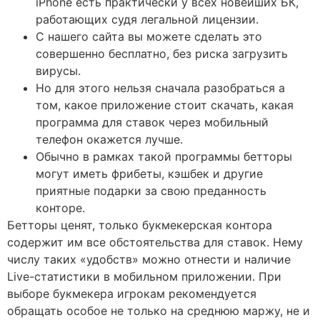
iPhone есть практически у всех новейших БК,
работающих судя легальной лицензии.
С нашего сайта вы можете сделать это
совершенно бесплатно, без риска загрузить
вирусы.
Но для этого нельзя сначала разобраться а
том, какое приложение стоит скачать, какая
программа для ставок через мобильный
телефон окажется лучше.
Обычно в рамках такой программы бетторы
могут иметь фрибеты, кэшбек и другие
приятные подарки за свою преданность
конторе.
Бетторы ценят, только букмекерская контора
содержит им все обстоятельства для ставок. Нему
числу таких «удобств» можно отнести и наличие
Live-статистики в мобильном приложении. При
выборе букмекера игрокам рекомендуется
обращать особое не только на среднюю маржу, не и