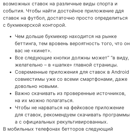
возможных ставок на различные виды спорта и
события. Чтобы найти достойное приложение ддя
ставок на футбол, достаточно просто определиться
с букмекерской конторой.
Чем дольше букмекер находится на рынке
беттинга, тем вровень вероятность того, что он
вас не «кинет».
Все следующие кнопки должны может” “в виду,
желательно – в «шапке» главной страницы.
Современные приложения для ставок в Android
совместимы уже со всеми смартфонами, даже
довольно новыми.
Важно скачивать из проверенные источников,
на их можно полагаться.
Чтобы не нарваться на фейковое приложение
для ставок, рекомендуем скачивать программы
а с официальных рекультивированных.
В мобильных телефонах бетторов следующий