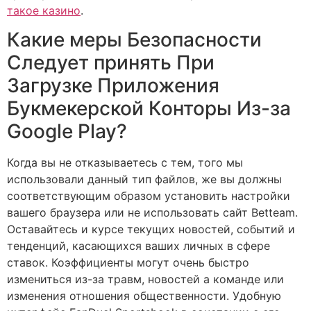
такое казино
.
Какие меры Безопасности
Следует принять При
Загрузке Приложения
Букмекерской Конторы Из-за
Google Play?
Когда вы не отказываетесь с тем, того мы
использовали данный тип файлов, же вы должны
соответствующим образом установить настройки
вашего браузера или не использовать сайт Betteam.
Оставайтесь и курсе текущих новостей, событий и
тенденций, касающихся ваших личных в сфере
ставок. Коэффициенты могут очень быстро
измениться из-за травм, новостей а команде или
изменения отношения общественности. Удобную