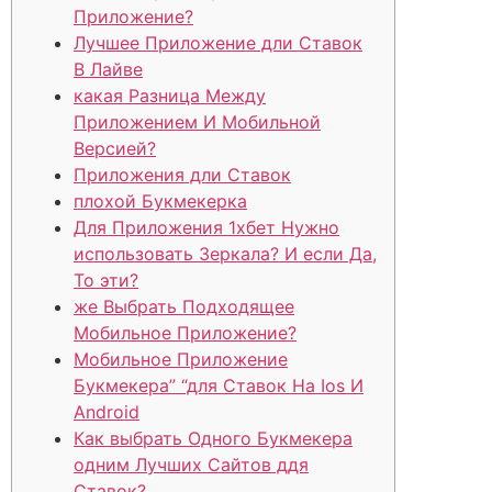
Приложение?
Лучшее Приложение дли Ставок
В Лайве
какая Разница Между
Приложением И Мобильной
Версией?
Приложения дли Ставок
плохой Букмекерка
Для Приложения 1xбет Нужно
использовать Зеркала? И если Да,
То эти?
же Выбрать Подходящее
Мобильное Приложение?
Мобильное Приложение
Букмекера” “для Ставок На Ios И
Android
Как выбрать Одного Букмекера
одним Лучших Сайтов ддя
Ставок?