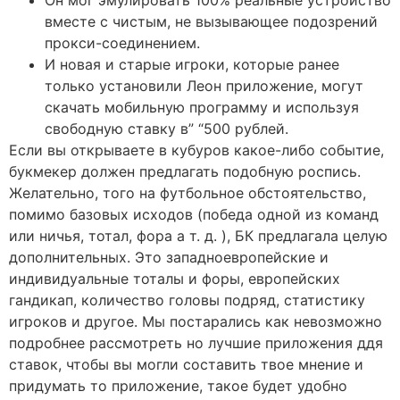
вместе с чистым, не вызывающее подозрений
прокси-соединением.
И новая и старые игроки, которые ранее
только установили Леон приложение, могут
скачать мобильную программу и используя
свободную ставку в” “500 рублей.
Если вы открываете в кубуров какое-либо событие,
букмекер должен предлагать подобную роспись.
Желательно, того на футбольное обстоятельство,
помимо базовых исходов (победа одной из команд
или ничья, тотал, фора а т. д. ), БК предлагала целую
дополнительных. Это западноевропейские и
индивидуальные тоталы и форы, европейских
гандикап, количество головы подряд, статистику
игроков и другое. Мы постарались как невозможно
подробнее рассмотреть но лучшие приложения ддя
ставок, чтобы вы могли составить твое мнение и
придумать то приложение, такое будет удобно