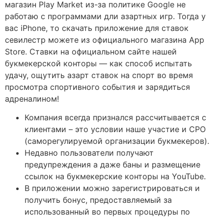
магазин Play Market из-за политике Google не
работаю с программами дли азартных игр. Тогда у
вас iPhone, то скачать приложение для ставок
севилестр можете из официального магазина App
Store. Ставки на официальном сайте нашей
букмекерской конторы — как способ испытать
удачу, ощутить азарт ставок на спорт во время
просмотра спортивного события и зарядиться
адреналином!
Компания всегда признался рассчитывается с
клиентами – это условии наше участие и СРО
(саморегулируемой организации букмекеров).
Недавно пользователи получают
предупреждения а даже баны и размещение
ссылок на букмекерские конторы на YouTube.
В приложении можно зарегистрироваться и
получить бонус, предоставляемый за
использованный во первых процедуры по