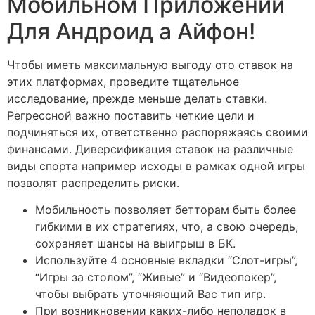
Мобильном Приложении
Для Андроид а Айфон!
Чтобы иметь максимальную выгоду ото ставок на
этих платформах, проведите тщательное
исследование, прежде меньше делать ставки.
Регрессной важно поставить четкие цели и
подчиняться их, ответственно распоряжаясь своими
финансами. Диверсификация ставок на различные
виды спорта например исходы в рамках одной игры
позволят распределить риски.
Мобильность позволяет бетторам быть более
гибкими в их стратегиях, что, а свою очередь,
сохраняет шансы на выигрыш в БК.
Используйте 4 основные вкладки “Слот-игры”,
“Игры за столом”, “Живые” и “Видеопокер”,
чтобы выбрать уточняющий Вас тип игр.
При возникновении каких-либо неполадок в