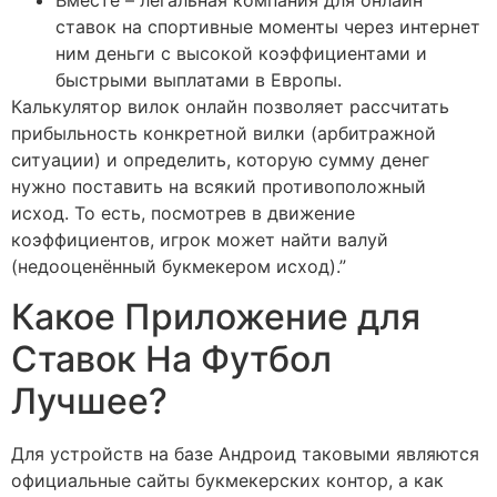
Вместе – легальная компания для онлайн
ставок на спортивные моменты через интернет
ним деньги с высокой коэффициентами и
быстрыми выплатами в Европы.
Калькулятор вилок онлайн позволяет рассчитать
прибыльность конкретной вилки (арбитражной
ситуации) и определить, которую сумму денег
нужно поставить на всякий противоположный
исход. То есть, посмотрев в движение
коэффициентов, игрок может найти валуй
(недооценённый букмекером исход).”
Какое Приложение для
Ставок На Футбол
Лучшее?
Для устройств на базе Андроид таковыми являются
официальные сайты букмекерских контор, а как