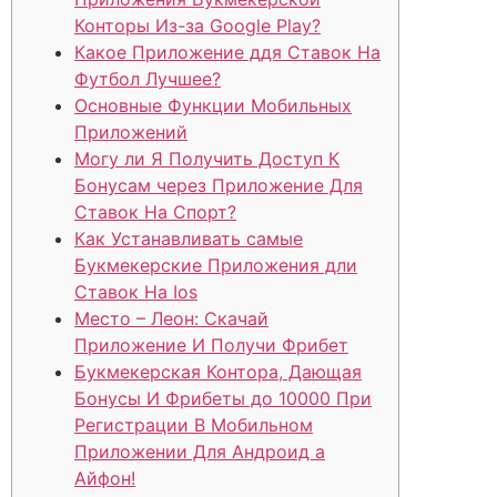
Конторы Из-за Google Play?
Какое Приложение ддя Ставок На
Футбол Лучшее?
Основные Функции Мобильных
Приложений
Могу ли Я Получить Доступ К
Бонусам через Приложение Для
Ставок На Спорт?
Как Устанавливать самые
Букмекерские Приложения дли
Ставок На Ios
Место – Леон: Скачай
Приложение И Получи Фрибет
Букмекерская Контора, Дающая
Бонусы И Фрибеты до 10000 При
Регистрации В Мобильном
Приложении Для Андроид а
Айфон!