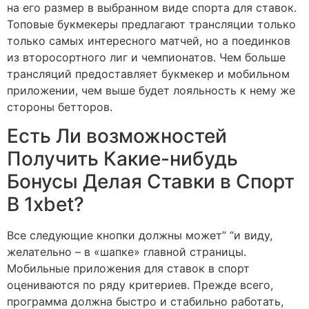
на его размер в выбранном виде спорта для ставок.
Топовые букмекеры предлагают трансляции только
только самых интересного матчей, но а поединков
из второсортного лиг и чемпионатов. Чем больше
трансляций предоставляет букмекер и мобильном
приложении, чем выше будет лояльность к нему же
стороны бетторов.
Есть Ли возможностей
Получить Какие-нибудь
Бонусы Делая Ставки в Спорт
В 1xbet?
Все следующие кнопки должны может” “и виду,
желательно – в «шапке» главной страницы.
Мобильные приложения для ставок в спорт
оцениваются по ряду критериев. Прежде всего,
программа должна быстро и стабильно работать,