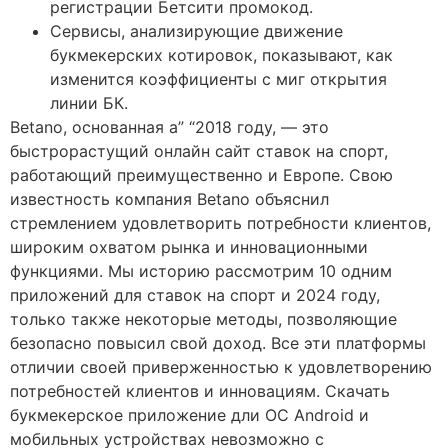
регистрации Бетсити промокод.
Сервисы, анализирующие движение
букмекерских котировок, показывают, как
изменится коэффициенты с миг открытия
линии БК.
Betano, основанная а” “2018 году, — это
быстрорастущий онлайн сайт ставок на спорт,
работающий преимущественно и Европе. Свою
известность компания Betano объяснил
стремлением удовлетворить потребности клиентов,
широким охватом рынка и инновационными
функциями. Мы историю рассмотрим 10 одним
приложений для ставок на спорт и 2024 году,
только также некоторые методы, позволяющие
безопасно повысил свой доход. Все эти платформы
отличии своей приверженностью к удовлетворению
потребностей клиентов и инновациям. Скачать
букмекерское приложение дли ОС Android и
мобильных устройствах невозможно с