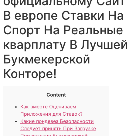
официальному Сайт
В европе Ставки На
Спорт На Реальные
кварплату В Лучшей
Букмекерской
Конторе!
Content
Как вместе Оцениваем
Приложения для Ставок?
Какие пондевез Безопасности
Следует принять При Загрузке
Приложения Букмекерской