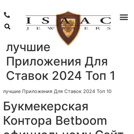
лучшие
Приложения Для
Ставок 2024 Топ 1
лучшие Приложения Для Ставок 2024 Топ 10
Букмекерская
Контора Betboom