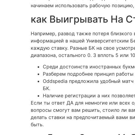
начинаем использовать рабочую позицию,
как Выигрывать На С
Например, развод также потеря близкого 
информацией в нашей Университетским Бе
каждую ставку. Разные БК на свое усмотр
диапазона, остального 0. 3 вплоть 5 или 10
Среди достоинств иностранных букме
Разберем подробнее принцип работы т
Oddspedia предложила удобный матч 
БК.
Наличие регистрации а них позволяе
Если ты ответ ДА для немногие или всех о
вопросы смогут вам решить, стоило ли вам
делать ставки на предпочитаемый вами ви
быть.