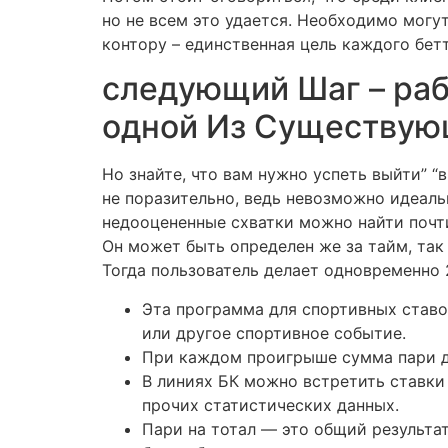
но не всем это удается. Необходимо могу
контору – единственная цель каждого бет
следующий Шаг – раб
одной Из Существую
Но знайте, что вам нужно успеть выйти” “
не поразительно, ведь невозможно идеаль
недооцененные схватки можно найти почти
Он может быть определен же за тайм, так
Тогда пользователь делает одновременно 
Эта программа для спортивных ставо
или другое спортивное событие.
При каждом проигрыше сумма пари до
В линиях БК можно встретить ставки 
прочих статистических данных.
Пари на тотал — это общий результат