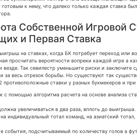
т готовым к нему, что далеко только каждая ставка б
тора.
ота Собственной Игровой С
щих и Первая Ставка
выигрыш на ставках, когда БК потребует переход или в
ная просчитать вероятности вопреки каждой игре а ка
 везде. Так севилестр уменьшите риски и заключите с
 и за весь отрезок борьбы. Но существуют так сущест
2 противоположные ставки у разных букмекеров и при
к с помощью алгоритма расчета на основе анализа ста
лжна увеличиваться в два раза, вплоть до выигрыша.
на индивидуальный тотал команд, на азиатский тотал, 
е события, подсчитываемый по количеству голов а футб