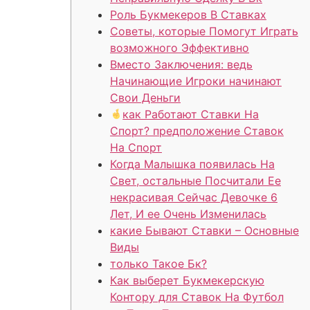
Роль Букмекеров В Ставках
Советы, которые Помогут Играть
возможного Эффективно
Вместо Заключения: ведь
Начинающие Игроки начинают
Свои Деньги
как Работают Ставки На
Спорт? предположение Ставок
На Спорт
Когда Малышка появилась На
Свет, остальные Посчитали Ее
некрасивая Сейчас Девочке 6
Лет, И ее Очень Изменилась
какие Бывают Ставки – Основные
Виды
только Такое Бк?
Как выберет Букмекерскую
Контору для Ставок На Футбол