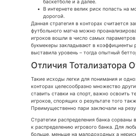
баскетболе и а далее.
В интернете велик риск попасть на м
дорогой.
Данная стратегия в конторах считается з
футбольного матча можно проанализирова
игроков вошли в число самых параметров
букмекеры закладывают в коэффициенты р
выставила уровень – тогда опытный бетт
Отличия Тотализатора О
Такие исходы легки для понимания и одн
конторах целесообразно множество других
ставить ставки на спорт, важно освоить 
игроков, спорящих о результате того так
Преимущественно пари заключали на резу
Стратегии распределения банка сорваны в
к распределению игрового банка. Для люб
больше, меньше на малодоходных а нериск