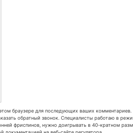
в этом браузере для последующих ваших комментариев.
казать обратный звонок. Специалисты работаю в режим
нней фриспинов, нужно доигрывать в 40-кратном разм
й документацией на веб-сайте регулятора.