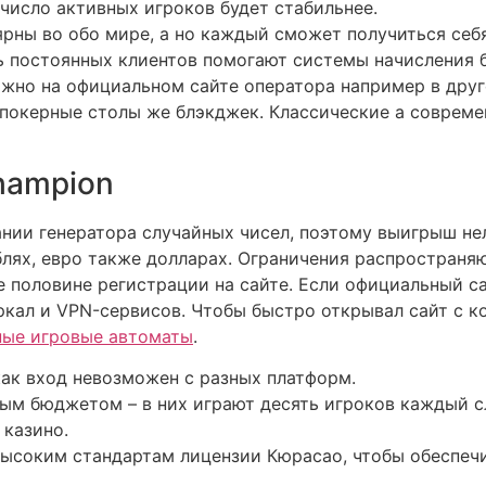
число активных игроков будет стабильнее.
рны во обо мире, а но каждый сможет получиться себя
 постоянных клиентов помогают системы начисления 
жно на официальном сайте оператора например в друг
, покерные столы же блэкджек. Классические а соврем
hampion
нии генератора случайных чисел, поэтому выигрыш нел
блях, евро также долларах. Ограничения распространя
е половине регистрации на сайте. Если официальный с
кал и VPN-сервисов. Чтобы быстро открывал сайт с к
ные игровые автоматы
.
 как вход невозможен с разных платформ.
ым бюджетом – в них играют десять игроков каждый 
 казино.
высоким стандартам лицензии Кюрасао, чтобы обеспеч