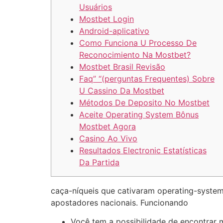
Usuários
Mostbet Login
Android-aplicativo
Como Funciona U Processo De
Reconocimiento Na Mostbet?
Mostbet Brasil Revisão
Faq” “(perguntas Frequentes) Sobre
U Cassino Da Mostbet
Métodos De Deposito No Mostbet
Aceite Operating System Bônus
Mostbet Agora
Casino Ao Vivo
Resultados Electronic Estatísticas
Da Partida
caça-níqueis que cativaram operating-system 
apostadores nacionais. Funcionando
Você tem a possibilidade de encontrar 