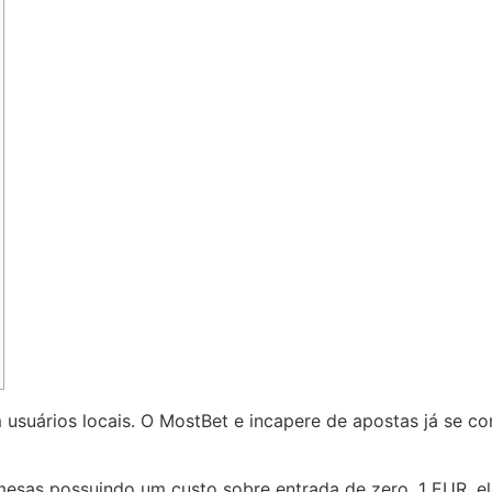
usuários locais. O MostBet e incapere de apostas já se co
mesas possuindo um custo sobre entrada de zero, 1 EUR, el