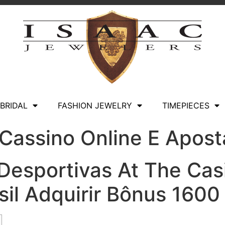
BRIDAL
FASHION JEWELRY
TIMEPIECES
 Cassino Online E Apost
Desportivas At The Cas
asil Adquirir Bônus 1600