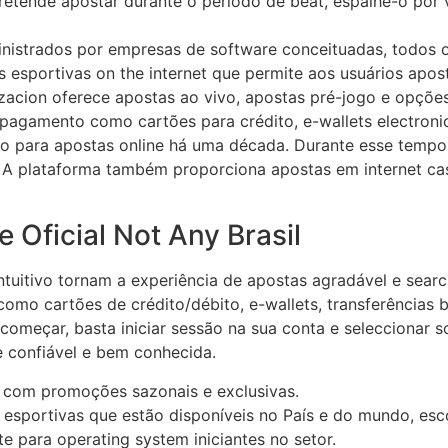
tende apostar durante o período de beat, espalhe-o por vá
nistrados por empresas de software conceituadas, todos 
s esportivas on the internet que permite aos usuários apo
izacion oferece apostas ao vivo, apostas pré-jogo e opçõe
pagamento como cartões para crédito, e-wallets electroni
do para apostas online há uma década. Durante esse temp
A plataforma também proporciona apostas em internet casi
 Oficial Not Any Brasil
ntuitivo tornam a experiência de apostas agradável e sear
omo cartões de crédito/débito, e-wallets, transferências b
 começar, basta iniciar sessão na sua conta e seleccionar s
 confiável e bem conhecida.
 com promoções sazonais e exclusivas.
s esportivas que estão disponíveis no País e do mundo, es
e para operating system iniciantes no setor.