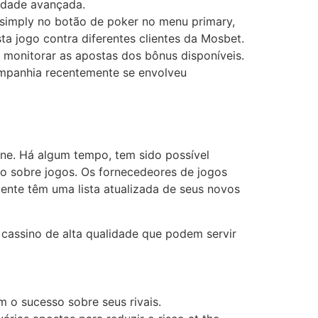
idade avançada.
simply no botão de poker no menu primary,
ta jogo contra diferentes clientes da Mosbet.
e monitorar as apostas dos bônus disponíveis.
ompanhia recentemente se envolveu
ine. Há algum tempo, tem sido possível
o sobre jogos. Os fornecedeores de jogos
ente têm uma lista atualizada de seus novos
 cassino de alta qualidade que podem servir
 o sucesso sobre seus rivais.