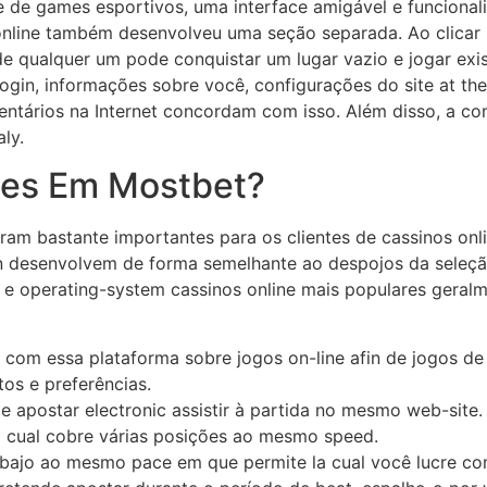
 de games esportivos, uma interface amigável e funcional
nline também desenvolveu uma seção separada. Ao clicar 
e qualquer um pode conquistar um lugar vazio e jogar exis
ogin, informações sobre você, configurações do site at th
ntários na Internet concordam com isso. Além disso, a c
ly.
tes Em Mostbet?
aram bastante importantes para os clientes de cassinos onl
on desenvolvem de forma semelhante ao despojos da seleçã
e operating-system cassinos online mais populares geralm
 com essa plataforma sobre jogos on-line afin de jogos de
os e preferências.
e apostar electronic assistir à partida no mesmo web-site.
 cual cobre várias posições ao mesmo speed.
abajo ao mesmo pace em que permite la cual você lucre com