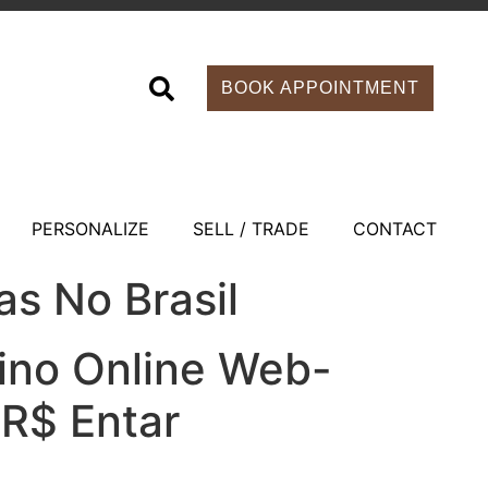
BOOK APPOINTMENT
PERSONALIZE
SELL / TRADE
CONTACT
as No Brasil
ino Online Web-
 R$ Entar