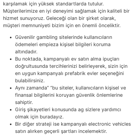
karşılamak için yüksek standartlarda tutulur.
Müşterilerimize en iyi deneyimi sağlamak için kaliteli bir
hizmet sunuyoruz. Geleceği olan bir şirket olarak,
müşteri memnuniyeti bizim için en önemli önceliktir.
Güvenilir gambling sitelerinde kullanıcıların
ödemeleri empieza kişisel bilgileri koruma
altındadır.
Bu noktada, kampanyalı ev satın alma ipuçları
doğrultusunda tercihlerinizi belirleyerek, sizin için
en uygun kampanyalı prefabrik evler seçeneğini
bulabilirsiniz.
Aynı zamanda” “bu siteler, kullanıcıların kişisel ve
finansal bilgilerini koruyan güvenlik önlemlerine
sahiptir.
Giriş şikayetleri konusunda ag sizlere yardımcı
olmak için buradayız.
Bir diğer strateji ise kampanyalı electronic vehicles
satın alırken geçerli şartları incelemektir.