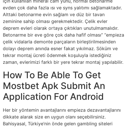
için kullanılan mineral cam yünü, normal betonarme
evden çok daha fazla ısı ve syns yalıtımı sağlamaktadır.
Alttaki betonarme evin sağlam ve düz bir tavan
zeminine sahip olması gerekmektedir. Çelik evler
deprem evleri olarak ortaya çıktıkları unutulmamalıdır.
Betonarme bir eve göre çok daha hafif olması” “empieza
çelik vidalarla demonte parçaların birleştirilmesinden
dolayı deprem anında esner fakat yıkılmaz. Söküm ve
tekrar montaj ücreti ödenmek koşuluyla istediğiniz
zaman, evlerimizi farklı bir yere tekrar montaj yapılabilir.
How To Be Able To Get
Mostbet Apk Submit An
Application For Android
Her bir yöntemin avantajlarını empieza dezavantajlarını
dikkate alarak size en uygun olanı seçebilirsiniz.
Bahisyasal, Türkiye’nin önde gelen gambling siteleri