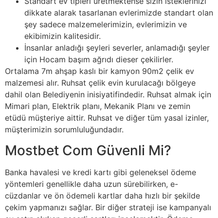
Standart ev tipleri üretmektense sizin isteklerinizi
dikkate alarak tasarlanan evlerimizde standart olan
şey sadece malzemelerimizin, evlerimizin ve
ekibimizin kalitesidir.
İnsanlar anladığı şeyleri severler, anlamadığı şeyler
için Hocam başım ağrıdı dieser çekilirler.
Ortalama 7m ahşap kaslı bir kamyon 90m2 çelik ev
malzemesi alır. Ruhsat çelik evin kurulacağı bölgeye
dahil olan Belediyenin inisiyatifindedir. Ruhsat almak için
Mimari plan, Elektrik planı, Mekanik Planı ve zemin
etüdü müşteriye aittir. Ruhsat ve diğer tüm yasal izinler,
müşterimizin sorumluluğundadır.
Mostbet Com Güvenli Mi?
Banka havalesi ve kredi kartı gibi geleneksel ödeme
yöntemleri genellikle daha uzun sürebilirken, e-
cüzdanlar ve ön ödemeli kartlar daha hızlı bir şekilde
çekim yapmanızı sağlar. Bir diğer strateji ise kampanyalı