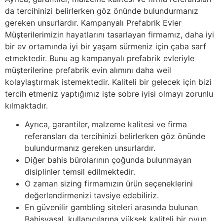
da tercihinizi belirlerken göz önünde bulundurmanız
gereken unsurlardır. Kampanyalı Prefabrik Evler
Müşterilerimizin hayatlarını tasarlayan firmamız, daha iyi
bir ev ortamında iyi bir yaşam sürmeniz için çaba sarf
etmektedir. Bunu ag kampanyalı prefabrik evleriyle
müşterilerine prefabrik evin alımını daha weil
kolaylaştırmak istemektedir. Kaliteli bir gelecek için bizi
tercih etmeniz yaptığımız işte sobre iyisi olmayı zorunlu
kılmaktadır.
Ayrıca, garantiler, malzeme kalitesi ve firma
referansları da tercihinizi belirlerken göz önünde
bulundurmanız gereken unsurlardır.
Diğer bahis bürolarının çoğunda bulunmayan
disiplinler temsil edilmektedir.
O zaman sizing firmamızın ürün seçeneklerini
değerlendirmenizi tavsiye edebiliriz.
En güvenilir gambling siteleri arasında bulunan
Bahisyasal, kullanıcılarına yüksek kaliteli bir oyun