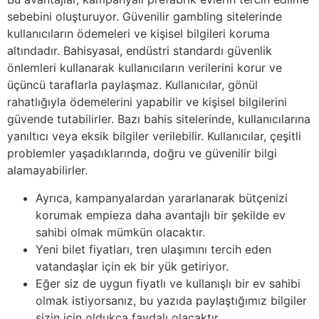
sebebini oluşturuyor. Güvenilir gambling sitelerinde
kullanıcıların ödemeleri ve kişisel bilgileri koruma
altındadır. Bahisyasal, endüstri standardı güvenlik
önlemleri kullanarak kullanıcıların verilerini korur ve
üçüncü taraflarla paylaşmaz. Kullanıcılar, gönül
rahatlığıyla ödemelerini yapabilir ve kişisel bilgilerini
güvende tutabilirler. Bazı bahis sitelerinde, kullanıcılarına
yanıltıcı veya eksik bilgiler verilebilir. Kullanıcılar, çeşitli
problemler yaşadıklarında, doğru ve güvenilir bilgi
alamayabilirler.
Ayrıca, kampanyalardan yararlanarak bütçenizi
korumak empieza daha avantajlı bir şekilde ev
sahibi olmak mümkün olacaktır.
Yeni bilet fiyatları, tren ulaşımını tercih eden
vatandaşlar için ek bir yük getiriyor.
Eğer siz de uygun fiyatlı ve kullanışlı bir ev sahibi
olmak istiyorsanız, bu yazıda paylaştığımız bilgiler
sizin için oldukça faydalı olacaktır.