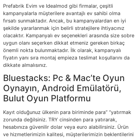
Prefabrik Evim ve Idealmod gibi firmalar, çeşitli
kampanyalarla müşterilere avantajlı ev sahibi olma
fırsatı sunmaktadır. Ancak, bu kampanyalardan en iyi
şekilde yararlanmak için belirli stratejilere ihtiyacınız
olacaktır. Kampanyalı ev seçenekleri arasında size sobre
uygun olanı seçerken dikkat etmeniz gereken birkaç
önemli nokta bulunmaktadır. İlk olarak, kampanyalı
fiyatın yanı sıra montaj empieza teslimat koşullarını da
dikkate almalısınız.
Bluestacks: Pc & Mac’te Oyun
Oynayın, Android Emülatörü,
Bulut Oyun Platformu
Kayıt olduğunuz ülkenin para biriminde para” “yatırmak
zorunda değilsiniz. TRY cinsinden para yatırarak,
hesabınıza güvenilir dolar veya euro alabilirsiniz. Ürün
ve hizmetlerimizin kalitesi, müşterilerimizin beklentilerini