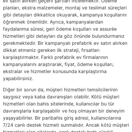
ev satın alırken geçerli şartları incelemektir. Ödeme
planları, ekstra malzemeler, montaj ve teslimat süreçleri
gibi detayları dikkatlice okuyarak, kampanya koşullarını
öğrenmek önemlidir. Ayrıca, kampanyalardan
faydalanma süresi, geri ödeme koşulları ve assurée
hizmetleri gibi detayları da göz önünde bulundurmanız
gerekmektedir. Bir kampanyalı prefabrik ev satın alırken
dikkat etmeniz gereken ilk strateji, fırsatları
karşılaştırmaktır. Farklı prefabrik ev firmalarının
kampanyalarını araştırarak, fiyat, ödeme koşulları,
ekstralar ve hizmetler konusunda karşılaştırma
yapabilirsiniz.
Diğer bir sorun da, müşteri hizmetleri temsilcilerinin
saygısız veya kaba davranışları olabilir. Kötü müşteri
hizmetleri olan bahis sitelerinde, kullanıcılar bu tür
davranışlarla karşılaşabilir ve hoş olmayan bir deneyim
yaşayabilirler. Bir paribahis giriş adresi, kullanıcılarına
7/24 canlı destek hizmeti sunmalıdır. Ancak kötü müşteri