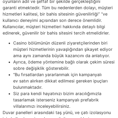
oyunların adil ve şeffaf bir şekilde gerçekleştiğini
garanti etmektedir. Tüm bu nedenlerden dolayı, müşteri
hizmetleri kalitesi, bir bahis sitesinin güvenilirliği” “ve
kullanıcı deneyimi açısından son derece önemlidir.
Kullanıcılar, müşteri hizmetleri hakkında detaylı bilgi
edinerek, güvenilir bir bahis sitesini tercih etmelidirler.
Casino bölümünün düzenli ziyaretçilerinden biri
müşteri hizmetlerinin yavaşlığından şikayet ediyor
ama aynı zamanda büyük kazancını da anlatıyor.
Ayrıca, ödeme yöntemine bağlı olarak çekim süresi
sobre değişiklik gösterebilir.
“Bu fırsatlardan yararlanmak için kampanyalı
ev satın alırken dikkat edilmesi gereken ipuçları
bulunmaktadır.
Siz para kendi hayatınızı bizim aracılığımızla
tasarlamak isterseniz kampanyalı prefabrik
villalarımızı inceleyebilirsiniz.
Duvar panelleri arasındaki taş yünü, ve çatı izolasyonu