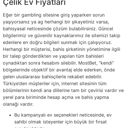
Çelik Ev Fiyatları
Eğer bir gambling sitesine giriş yaparken sorun
yaşıyorsanız ya ag herhangi bir şikayetiniz varsa,
bahisyasal neticesinde çözüm bulabilirsiniz. Güncel
bilgilerimiz ve güvenilir kaynaklarımız ile sitemizi takip
edenlere en doğru bilgileri sunmak için çalışıyoruz.
Herhangi bir müşterisi, bahis şirketinin yönetimine ilgili
bir talep gönderdikten ve yapılan tüm bahisleri
oynadıktan sonra hesabını silebilir. MostBet, “kendi”
bölgelerinde objektif bir avantaj elde ederken, önde
gelen uluslararası bahisçilerle rekabet edebilir.
Türkiye’den müşteriler için, internet sitesinin tüm
bölümlerinin kendi ana dillerine tam bir çevirisi vardır ve
yerel para biriminde hesap açma ve bahis yapma
olanağı vardır.
Bu kampanyalı ev seçenekleri neticesinde, ev
sahibi olmak isteyenler için büyük bir fırsat