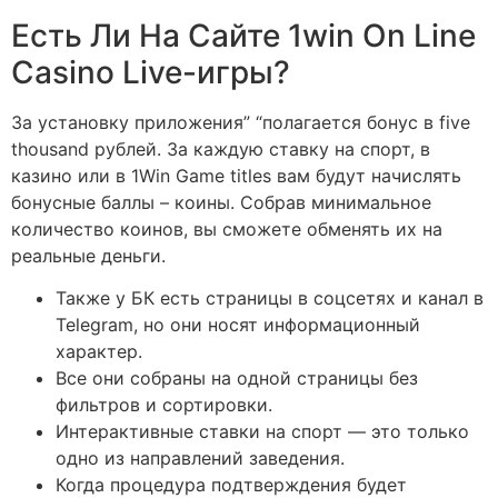
Есть Ли На Сайте 1win On Line
Casino Live-игры?
За установку приложения” “полагается бонус в five
thousand рублей. За каждую ставку на спорт, в
казино или в 1Win Game titles вам будут начислять
бонусные баллы – коины. Собрав минимальное
количество коинов, вы сможете обменять их на
реальные деньги.
Также у БК есть страницы в соцсетях и канал в
Telegram, но они носят информационный
характер.
Все они собраны на одной страницы без
фильтров и сортировки.
Интерактивные ставки на спорт ― это только
одно из направлений заведения.
Когда процедура подтверждения будет