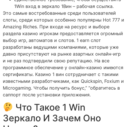
1Win вход в зеркало 1Вин – рабочая ссылка.
Это самые востребованные среди пользователей
слоты, среди которых особенно популярны Hot 777 и
Amazing Riches. При входе на ресурс и выборе
раздела казино игрокам предоставляется огромный
выбор игр, автоматов и слотов. 1 earn слот
разработаны ведущими компаниями, которые уже
давно присутствуют на рынке азартных онлайн-игр
и не раз подтвердили свою репутацию. На все
программное обеспечение у онлайн-казино имеются
сертификаты. Казино 1 вин сотрудничает с такими
известными разработчиками, как Quickspin, Foxium и
Microgaming. Чтобы получить бонус,” “обратитесь в
саппорт после установки приложения.
Что Такое 1 Win
Зеркало И Зачем Оно