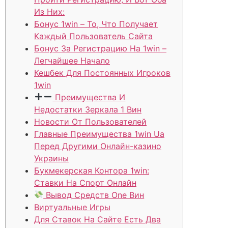
Из Них:
Бонус 1win – То, Что Получает
Каждый Пользователь Сайта
Бонус За Регистрацию На 1win –
Легчайшее Начало
Кешбек Для Постоянных Игроков
1win
Преимущества И
Недостатки Зеркала 1 Вин
Новости От Пользователей
Главные Преимущества 1win Ua
Перед Другими Онлайн-казино
Украины
Букмекерская Контора 1win:
Ставки На Спорт Онлайн
Вывод Средств One Вин
Виртуальные Игры
Для Ставок На Сайте Есть Два