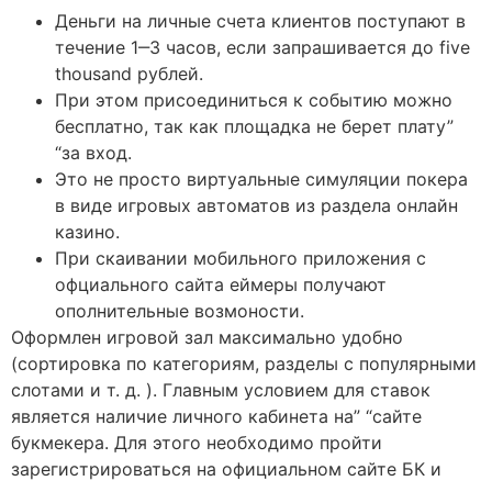
Деньги на личные счета клиентов поступают в
течение 1‒3 часов, если запрашивается до five
thousand рублей.
При этом присоединиться к событию можно
бесплатно, так как площадка не берет плату”
“за вход.
Это не просто виртуальные симуляции покера
в виде игровых автоматов из раздела онлайн
казино.
При скаивании мобильного приложения с
офциального сайта еймеры получают
ополнительные возмоности.
Оформлен игровой зал максимально удобно
(сортировка по категориям, разделы с популярными
слотами и т. д. ). Главным условием для ставок
является наличие личного кабинета на” “сайте
букмекера. Для этого необходимо пройти
зарегистрироваться на официальном сайте БК и