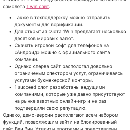
самолета
1 win сайт
.
Также в техподдержку можно отправить
документы для верификации.
Для открытия счета 1Win предлагает несколько
десятков мировых валют.
Скачать игровой софт для телефонов на
«Андроид» можно с официального сайта
компании.
Однако сперва сайт распологал довольно
ограниченым спектором услуг, ограничиваясь
услугами букмекерской конторы.
1 succeed слот разработаны ведущими
компаниями, которые уже давно присутствуют
на рынке азартных онлайн-игр и не раз
подтвердили свою репутацию.
Однако, демо-версии располагают всем набором
функций, позволяющим зайти на блокированный
сайт Ван Вин. Утилиты программы представлены