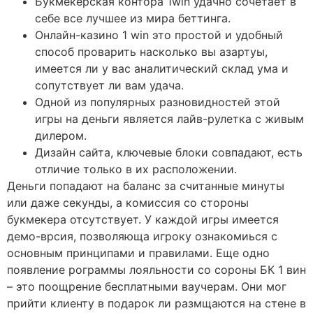
Букмекерская контора 1win удачно сочетает в
себе все лучшее из мира беттинга.
Онлайн-казино 1 win это простой и удобный
способ проварить насколько вы азартyы,
имеется ли у вас аналитический склад ума и
сопутствует ли вам удача.
Одной из популярных разновидностей этой
игры на деньги является лайв-рулетка с живым
дилером.
Дизайн сайта, ключевые блоки совпадают, есть
отличие только в их расположении.
Деньги попадают на баланс за считанные минуты
или даже секунды, а комиссия со стороны
букмекера отсутствует. У каждой игры имеется
демо-врсия, позволяюща игроку ознакомиься с
основным принципами и правилами. Еще одно
появление рограммы лояльности со сороны БК 1 вин
– это поощрение бесплатными ваучерам. Они мог
прийти клиенту в подарок ли размщаются на стене в