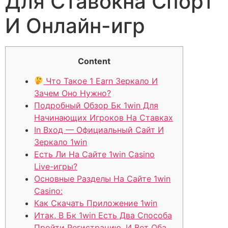
Для Ставокна Спорт
И Онлайн-игр
Content
Что Такое 1 Earn Зеркало И
Зачем Оно Нужно?
Подробный Обзор Бк 1win Для
Начинающих Игроков На Ставках
In Вход — Официальный Сайт И
Зеркало 1win
Есть Ли На Сайте 1win Casino
Live-игры?
Основные Разделы На Сайте 1win
Casino:
Как Скачать Приложение 1win
Итак, В Бк 1win Есть Два Способа
Пройти Регистрацию, И Вот Оба