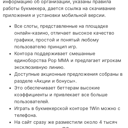
информацию об организации, указаны правила
работы букмекера, дается ссылка на скачивание
приложения и установки мобильной версии.
Все слоты, представленные на площадке
онлайн-казино, отличает высокое качество
графики, простой и понятый любому
пользователю принцип игр.
Контора поддерживает смешанные
единоборства Pop MMA и предлагает игрокам
эксклюзивную линию.
Доступные акционные предложения собраны в
разделе «Акции и бонусы».
Это обеспечивает беттерам высокие
коэффициенты и привлекает все больше
пользователей.
Играть в букмекерской конторе 1Win можно с
телефона.
На сайт сразу же разместили около 4 тысяч