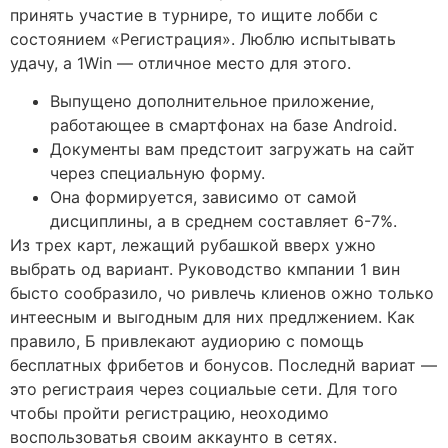
принять участие в турнире, то ищите лобби с
состоянием «Регистрация». Люблю испытывать
удачу, а 1Win — отличное место для этого.
Выпущено дополнительное приложение,
работающее в смартфонах на базе Android.
Документы вам предстоит загружать на сайт
через специальную форму.
Она формируется, зависимо от самой
дисциплины, а в среднем составляет 6-7%.
Из трех карт, лежащий рубашкой вверх ужно
выбрать од вариант. Руководство кмпании 1 вин
бысто сообразило, чо ривлечь клиенов ожно только
интеесным и выгодным для них предлжением. Как
правило, Б привлекают аудиорию с помощь
бесплатных фрибетов и бонусов. Последнй вариат —
это регистраия через социальые сети. Для того
чтобы пройти регистрацию, неоходимо
воспользоватья своим аккаунто в сетях.