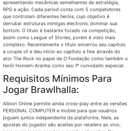
apresentando mecânicas semelhantes de estratégia,
RPG e ação. Cada period conta com 5 competidores
que controlam diferentes heróis, cujo objetivo é
derrubar estruturas inimigas electronic dominar sua
bottom. O título é bastante focado na competição,
assim como League of Stories, porém é visto mais
complexo. Recentemente o título encerrou seu capítulo
a couple of e deu início ao capítulo a few através do
ator The Rock no papel de O Fundação como também o
herói Homem-Aranha como seu 1º convidado especial.
Requisitos Mínimos Para
Jogar Brawlhalla:
Albion Online permite ainda cross-play entre as versões
PERSONAL COMPUTER e mobile para que usuários
joguem juntos independente da plataforma. Nele, as
apostas do jogador são aceitas por retailers ao vivo,