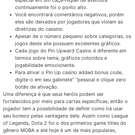
continuamente foi o ponto alto.
Você encontrará comentários negativos, porém
eles são deixados por jogadores que violam as
diretrizes do cassino.
Apesar de o número pequeno sobre categorias, os
jogos deste site possuem excelentes gráficos.
Cada jogo do Pin Upward Casino é diferente em
termos sobre tema, gráficos coloridos e
jogabilidade emocionante.
Para ativar o Pin Up casino added bonus code,
digite-o em seu gabinete” “pessoal e clique zero
botão de ativação.
Uma diferença é que seus heróis podem ser
fortalecidos por meio para cartas específicas, então o
jogador tem a possibilidade de definir como irá usar
seu boneco pelas vantagens dele. Assim como League
of Legends, Dota 2 foi o dos primeiros game titles do
gênero MOBA e até hoje é um de mais populares,