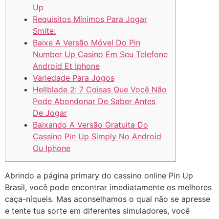
Up
Requisitos Mínimos Para Jogar
Smite:
Baixe A Versão Móvel Do Pin
Number Up Casino Em Seu Telefone
Android Et Iphone
Variedade Para Jogos
Hellblade 2: 7 Coisas Que Você Não
Pode Abondonar De Saber Antes
De Jogar
Baixando A Versão Gratuita Do
Cassino Pin Up Simply No Android
Ou Iphone
Abrindo a página primary do cassino online Pin Up
Brasil, você pode encontrar imediatamente os melhores
caça-níqueis. Mas aconselhamos o qual não se apresse
e tente tua sorte em diferentes simuladores, você