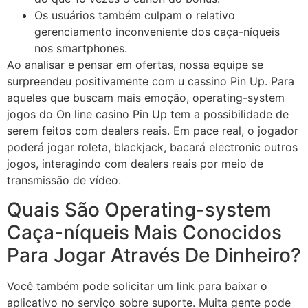
Os usuários também culpam o relativo
gerenciamento inconveniente dos caça-níqueis
nos smartphones.
Ao analisar e pensar em ofertas, nossa equipe se
surpreendeu positivamente com u cassino Pin Up. Para
aqueles que buscam mais emoção, operating-system
jogos do On line casino Pin Up tem a possibilidade de
serem feitos com dealers reais. Em pace real, o jogador
poderá jogar roleta, blackjack, bacará electronic outros
jogos, interagindo com dealers reais por meio de
transmissão de vídeo.
Quais São Operating-system
Caça-níqueis Mais Conocidos
Para Jogar Através De Dinheiro?
Você também pode solicitar um link para baixar o
aplicativo no serviço sobre suporte. Muita gente pode