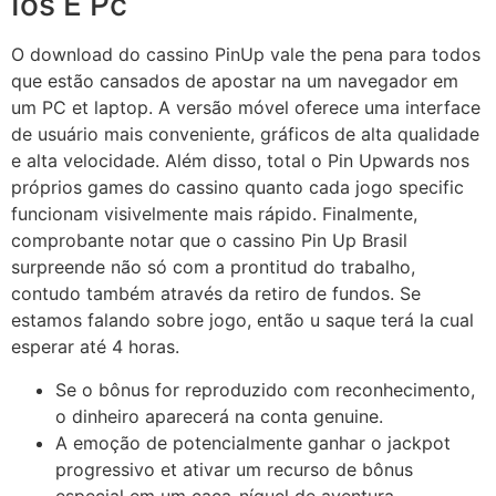
Ios E Pc
O download do cassino PinUp vale the pena para todos
que estão cansados de apostar na um navegador em
um PC et laptop. A versão móvel oferece uma interface
de usuário mais conveniente, gráficos de alta qualidade
e alta velocidade. Além disso, total o Pin Upwards nos
próprios games do cassino quanto cada jogo specific
funcionam visivelmente mais rápido. Finalmente,
comprobante notar que o cassino Pin Up Brasil
surpreende não só com a prontitud do trabalho,
contudo também através da retiro de fundos. Se
estamos falando sobre jogo, então u saque terá la cual
esperar até 4 horas.
Se o bônus for reproduzido com reconhecimento,
o dinheiro aparecerá na conta genuine.
A emoção de potencialmente ganhar o jackpot
progressivo et ativar um recurso de bônus
especial em um caça-níquel de aventura