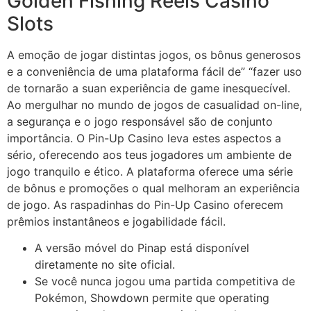
Golden Fishing Reels Casino
Slots
A emoção de jogar distintas jogos, os bônus generosos
e a conveniência de uma plataforma fácil de” “fazer uso
de tornarão a suan experiência de game inesquecível.
Ao mergulhar no mundo de jogos de casualidad on-line,
a segurança e o jogo responsável são de conjunto
importância. O Pin-Up Casino leva estes aspectos a
sério, oferecendo aos teus jogadores um ambiente de
jogo tranquilo e ético. A plataforma oferece uma série
de bônus e promoções o qual melhoram an experiência
de jogo. As raspadinhas do Pin-Up Casino oferecem
prêmios instantâneos e jogabilidade fácil.
A versão móvel do Pinap está disponível
diretamente no site oficial.
Se você nunca jogou uma partida competitiva de
Pokémon, Showdown permite que operating