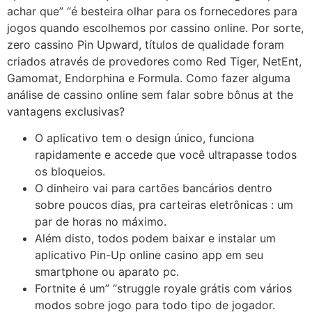
achar que” “é besteira olhar para os fornecedores para
jogos quando escolhemos por cassino online. Por sorte,
zero cassino Pin Upward, títulos de qualidade foram
criados através de provedores como Red Tiger, NetEnt,
Gamomat, Endorphina e Formula. Como fazer alguma
análise de cassino online sem falar sobre bônus at the
vantagens exclusivas?
O aplicativo tem o design único, funciona
rapidamente e accede que você ultrapasse todos
os bloqueios.
O dinheiro vai para cartões bancários dentro
sobre poucos dias, pra carteiras eletrônicas : um
par de horas no máximo.
Além disto, todos podem baixar e instalar um
aplicativo Pin-Up online casino app em seu
smartphone ou aparato pc.
Fortnite é um” “struggle royale grátis com vários
modos sobre jogo para todo tipo de jogador.