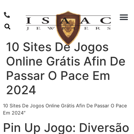
10 Sites De Jogos
Online Grátis Afin De
Passar O Pace Em
2024
10 Sites De Jogos Online Grátis Afin De Passar O Pace
Em 2024″
Pin Up Jogo: Diversão