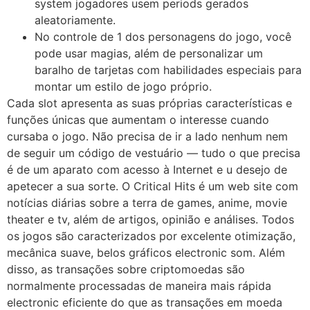
system jogadores usem periods gerados
aleatoriamente.
No controle de 1 dos personagens do jogo, você
pode usar magias, além de personalizar um
baralho de tarjetas com habilidades especiais para
montar um estilo de jogo próprio.
Cada slot apresenta as suas próprias características e
funções únicas que aumentam o interesse cuando
cursaba o jogo. Não precisa de ir a lado nenhum nem
de seguir um código de vestuário — tudo o que precisa
é de um aparato com acesso à Internet e u desejo de
apetecer a sua sorte. O Critical Hits é um web site com
notícias diárias sobre a terra de games, anime, movie
theater e tv, além de artigos, opinião e análises. Todos
os jogos são caracterizados por excelente otimização,
mecânica suave, belos gráficos electronic som. Além
disso, as transações sobre criptomoedas são
normalmente processadas de maneira mais rápida
electronic eficiente do que as transações em moeda