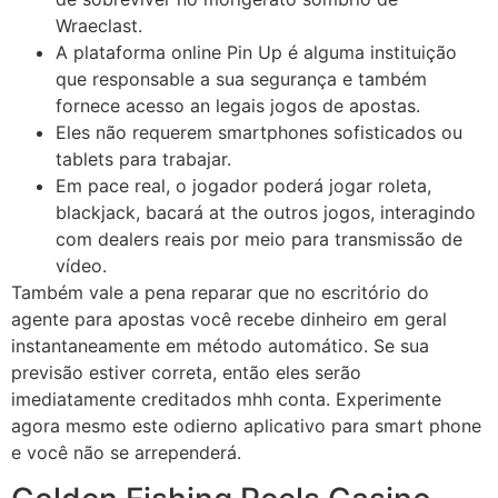
Wraeclast.
A plataforma online Pin Up é alguma instituição
que responsable a sua segurança e também
fornece acesso an legais jogos de apostas.
Eles não requerem smartphones sofisticados ou
tablets para trabajar.
Em pace real, o jogador poderá jogar roleta,
blackjack, bacará at the outros jogos, interagindo
com dealers reais por meio para transmissão de
vídeo.
Também vale a pena reparar que no escritório do
agente para apostas você recebe dinheiro em geral
instantaneamente em método automático. Se sua
previsão estiver correta, então eles serão
imediatamente creditados mhh conta. Experimente
agora mesmo este odierno aplicativo para smart phone
e você não se arrependerá.