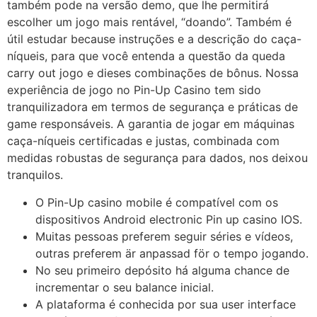
também pode na versão demo, que lhe permitirá
escolher um jogo mais rentável, “doando”. Também é
útil estudar because instruções e a descrição do caça-
níqueis, para que você entenda a questão da queda
carry out jogo e dieses combinações de bônus. Nossa
experiência de jogo no Pin-Up Casino tem sido
tranquilizadora em termos de segurança e práticas de
game responsáveis. A garantia de jogar em máquinas
caça-níqueis certificadas e justas, combinada com
medidas robustas de segurança para dados, nos deixou
tranquilos.
O Pin-Up сasino mobile é compatível com os
dispositivos Android electronic Pin up casino IOS.
Muitas pessoas preferem seguir séries e vídeos,
outras preferem är anpassad för o tempo jogando.
No seu primeiro depósito há alguma chance de
incrementar o seu balance inicial.
A plataforma é conhecida por sua user interface