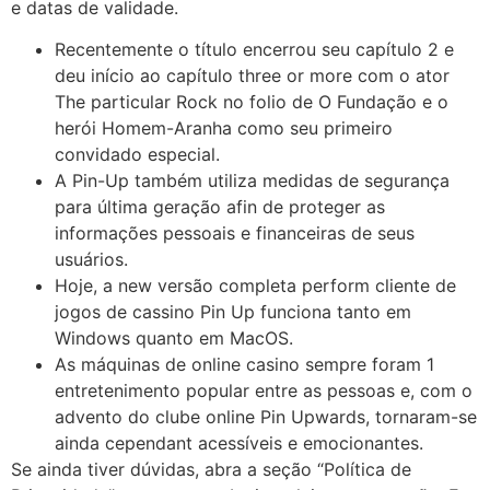
e datas de validade.
Recentemente o título encerrou seu capítulo 2 e
deu início ao capítulo three or more com o ator
The particular Rock no folio de O Fundação e o
herói Homem-Aranha como seu primeiro
convidado especial.
A Pin-Up também utiliza medidas de segurança
para última geração afin de proteger as
informações pessoais e financeiras de seus
usuários.
Hoje, a new versão completa perform cliente de
jogos de cassino Pin Up funciona tanto em
Windows quanto em MacOS.
As máquinas de online casino sempre foram 1
entretenimento popular entre as pessoas e, com o
advento do clube online Pin Upwards, tornaram-se
ainda cependant acessíveis e emocionantes.
Se ainda tiver dúvidas, abra a seção “Política de