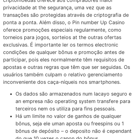
criptomoedas oferece aos compradores maior
privacidade at the segurança, uma vez que as
transações são protegidas através de criptografia de
ponta a ponta. Além disso, o Pin number Up Casino
oferece promoções especiais regularmente, como
torneios para jogos, sorteios at the outras ofertas
exclusivas. É importante ler os termos electronic
condições de qualquer bônus e promoção antes de
participar, pois eles normalmente têm requisitos de
apostas e outras regras que têm que ser seguidas. Os
usuários também culpam o relativo gerenciamento
inconveniente dos caça-níqueis nos smartphones.
Os dados são armazenados num lacayo seguro e
an empresa não operating system transfere para
terceiros nem os utiliza para fins pessoais.
Há um limite no valor de ganhos de qualquer
bônus, seja ele uman aposta ou freespins ou 1
bônus de depósito – o deposito não é cependant
do que 10 vezes o canon do bônus.