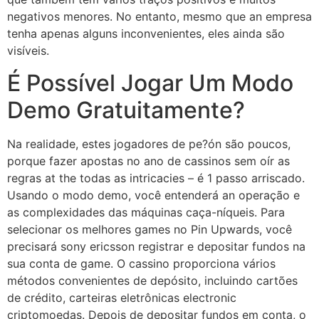
negativos menores. No entanto, mesmo que an empresa
tenha apenas alguns inconvenientes, eles ainda são
visíveis.
É Possível Jogar Um Modo
Demo Gratuitamente?
Na realidade, estes jogadores de pe?ón são poucos,
porque fazer apostas no ano de cassinos sem oír as
regras at the todas as intricacies – é 1 passo arriscado.
Usando o modo demo, você entenderá an operação e
as complexidades das máquinas caça-níqueis. Para
selecionar os melhores games no Pin Upwards, você
precisará sony ericsson registrar e depositar fundos na
sua conta de game. O cassino proporciona vários
métodos convenientes de depósito, incluindo cartões
de crédito, carteiras eletrônicas electronic
criptomoedas. Depois de depositar fundos em conta, o