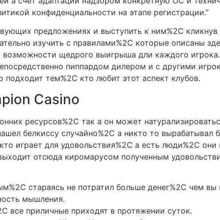
й а счет адаптации надзором конкретную ОС и техни
итикой конфиденциальности на этапе регистрации.”
ующих предложениях и выступить к ним%2C кликнув “П
ательно изучить с правилами%2C которые описаны зде
я возможности щедрого выигрыша дли каждого игрока. 
непосредственно пиппардом дилером и с другими игрок
 подходит тем%2C кто любит этот аспект клубов.
pion Casino
ронних ресурсов%2C так а он может натурализироватьс
ашел белкиссу случайно%2C а никто то вырабатывал бе
 кто играет для удовольствия%2C а есть люди%2C они п
з выходит отсюда киромарусом полученным удовольстви
ым%2C стараясь не потратил больше денег%2C чем вы
ность мышления.
C все приличные приходят в протяжении суток.