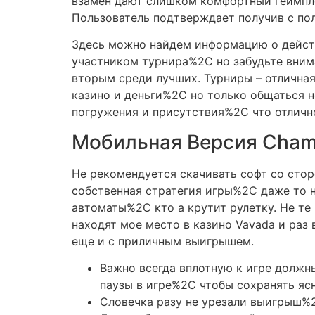
взамен дают слишком комфортный геймпле
Пользователь подтверждает получив с пол
Здесь можно найдем информацию о действ
участником турнира%2C но забудьте вним
вторым среди лучших. Турниры – отлична
казино и деньги%2C но только общаться 
погружения и присутствия%2C что отлично
Мобильная Версия Cham
Не рекомендуется скачивать софт со сто
собственная стратегия игры%2C даже то н
автоматы%2C кто а крутит рулетку. Не те
находят мое место в казино Vavada и ра
еще и с приличным выигрышем.
Важно всегда вплотную к игре должн
паузы в игре%2C чтобы сохранять яс
Словечка разу не урезали выигрыш%2