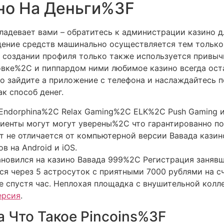
ино На Деньги%3F
ладевает вами – обратитесь к администрации казино 
дение средств машинально осуществляется тем тольк
и создании профиля только также используется привы
вке%2C и пиппардом ними любимое казино всегда оста
 зайдите а приложение с телефона и наслаждайтесь п
к способ денег.
 Endorphina%2C Relax Gaming%2C ELK%2C Push Gaming и
иенты могут могут уверены%2C что гарантированно по
 не отличается от компьютерной версии Вавада казин
в на Android и iOS.
ановился на казино Вавада 999%2C Регистрация заняв
ся через 5 астросуток с приятными 7000 рублями на сч
е спустя час. Неплохая площадка с внушительной колл
ерсия
.
 Что Такое Pincoins%3F