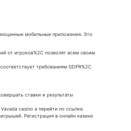
лноценные мобильные приложения. Это
ий от игроков%2C позволят всем своим
о соответствует требованиям GDPR%2C
совершать ставки и результаты
avada casino а перейти по ссылке.
игрышей. Регистрация в онлайн казино