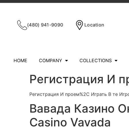
(480) 941-9090
Location
HOME
COMPANY
COLLECTIONS
Регистрация И п
Регистрация И проем%2C Играть В те Иг
Вавада Казино 
Casino Vavada