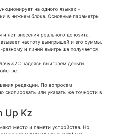
ункционирует на одного языках –
ки в нижнем блоке. Основные параметры
 и нет внесения реального депозита.
азывает частоту выигрышей и его суммы.
о-разному и линий выигрыша получается
удачу%2C надеясь выиграем деньги.
ойстве.
шения редакции. По вопросам
о скопировать или указать же точности в
n Up Kz
мают место и памяти устройства. Но