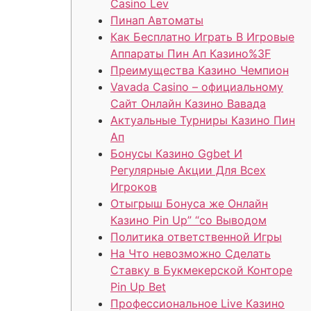
Casino Lev
Пинап Автоматы
Как Бесплатно Играть В Игровые
Аппараты Пин Ап Казино%3F
Преимущества Казино Чемпион
Vavada Casino – официальному
Сайт Онлайн Казино Вавада
Актуальные Турниры Казино Пин
Ап
Бонусы Казино Ggbet И
Регулярные Акции Для Всех
Игроков
Отыгрыш Бонуса же Онлайн
Казино Pin Up” “со Выводом
Политика ответственной Игры
На Что невозможно Сделать
Ставку в Букмекерской Конторе
Pin Up Bet
Профессиональное Live Казино