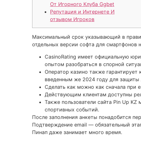
От Игорного Клуба Ggbet
Репутация и Интернете И
отзывом Игроков
Максимальный срок указывающий в прави
отдельных версии софта для смартфонов на
CasinoRating имеет официальную юр
опытом разобраться в спорной ситуа
Оператор казино также гарантирует
введенным же 2024 году для защиты 
Сделать как можно как сначала при 
Действующим клиентам доступны ре
Также пользователи сайта Pin Up KZ 
спортивных событий.
После заполнения анкеты понадобится пер
Подтверждение email — обязательный эта
Пинап даже занимает много время.