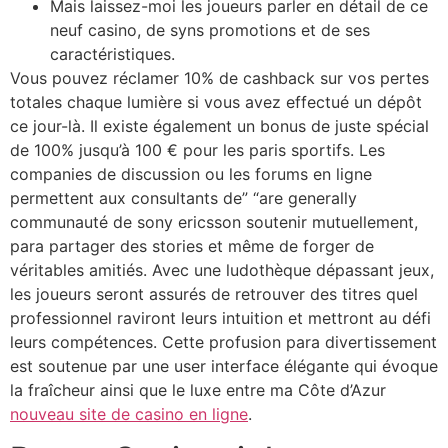
Mais laissez-moi les joueurs parler en détail de ce
neuf casino, de syns promotions et de ses
caractéristiques.
Vous pouvez réclamer 10% de cashback sur vos pertes
totales chaque lumière si vous avez effectué un dépôt
ce jour-là. Il existe également un bonus de juste spécial
de 100% jusqu’à 100 € pour les paris sportifs. Les
companies de discussion ou les forums en ligne
permettent aux consultants de” “are generally
communauté de sony ericsson soutenir mutuellement,
para partager des stories et même de forger de
véritables amitiés. Avec une ludothèque dépassant jeux,
les joueurs seront assurés de retrouver des titres quel
professionnel raviront leurs intuition et mettront au défi
leurs compétences. Cette profusion para divertissement
est soutenue par une user interface élégante qui évoque
la fraîcheur ainsi que le luxe entre ma Côte d’Azur
nouveau site de casino en ligne
.