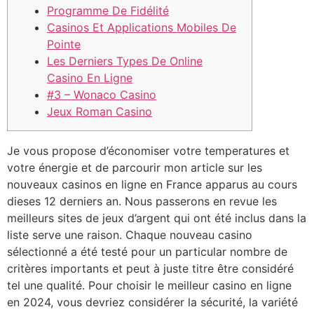
Programme De Fidélité
Casinos Et Applications Mobiles De
Pointe
Les Derniers Types De Online
Casino En Ligne
#3 – Wonaco Casino
Jeux Roman Casino
Je vous propose d’économiser votre temperatures et
votre énergie et de parcourir mon article sur les
nouveaux casinos en ligne en France apparus au cours
dieses 12 derniers an. Nous passerons en revue les
meilleurs sites de jeux d’argent qui ont été inclus dans la
liste serve une raison. Chaque nouveau casino
sélectionné a été testé pour un particular nombre de
critères importants et peut à juste titre être considéré
tel une qualité. Pour choisir le meilleur casino en ligne
en 2024, vous devriez considérer la sécurité, la variété