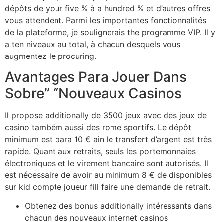
dépôts de your five % à a hundred % et d’autres offres
vous attendent. Parmi les importantes fonctionnalités
de la plateforme, je soulignerais the programme VIP. Il y
a ten niveaux au total, à chacun desquels vous
augmentez le procuring.
Avantages Para Jouer Dans
Sobre” “Nouveaux Casinos
Il propose additionally de 3500 jeux avec des jeux de
casino também aussi des rome sportifs. Le dépôt
minimum est para 10 € ain le transfert d’argent est très
rapide. Quant aux retraits, seuls les portemonnaies
électroniques et le virement bancaire sont autorisés. Il
est nécessaire de avoir au minimum 8 € de disponibles
sur kid compte joueur fill faire une demande de retrait.
Obtenez des bonus additionally intéressants dans
chacun des nouveaux internet casinos