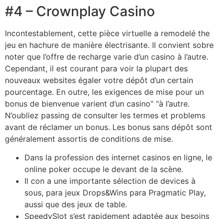
#4 – Crownplay Casino
Incontestablement, cette pièce virtuelle a remodelé the
jeu en hachure de manière électrisante. Il convient sobre
noter que l’offre de recharge varie d’un casino à l’autre.
Cependant, il est courant para voir la plupart des
nouveaux websites égaler votre dépôt d’un certain
pourcentage. En outre, les exigences de mise pour un
bonus de bienvenue varient d’un casino” “à l’autre.
N’oubliez passing de consulter les termes et problems
avant de réclamer un bonus. Les bonus sans dépôt sont
généralement assortis de conditions de mise.
Dans la profession des internet casinos en ligne, le
online poker occupe le devant de la scène.
Il con a une importante sélection de devices à
sous, para jeux Drops&Wins para Pragmatic Play,
aussi que des jeux de table.
SpeedySlot s’est rapidement adaptée aux besoins