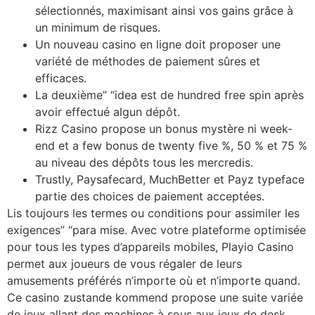
sélectionnés, maximisant ainsi vos gains grâce à
un minimum de risques.
Un nouveau casino en ligne doit proposer une
variété de méthodes de paiement sûres et
efficaces.
La deuxième” “idea est de hundred free spin après
avoir effectué algun dépôt.
Rizz Casino propose un bonus mystère ni week-
end et a few bonus de twenty five %, 50 % et 75 %
au niveau des dépôts tous les mercredis.
Trustly, Paysafecard, MuchBetter et Payz typeface
partie des choices de paiement acceptées.
Lis toujours les termes ou conditions pour assimiler les
exigences” “para mise. Avec votre plateforme optimisée
pour tous les types d’appareils mobiles, Playio Casino
permet aux joueurs de vous régaler de leurs
amusements préférés n’importe où et n’importe quand.
Ce casino zustande kommend propose une suite variée
de jeux allant des machines à sous aux jeux de desk,