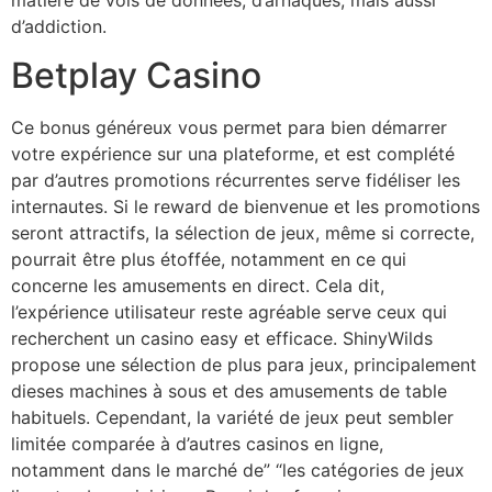
matière de vols de données, d’arnaques, mais aussi
d’addiction.
Betplay Casino
Ce bonus généreux vous permet para bien démarrer
votre expérience sur una plateforme, et est complété
par d’autres promotions récurrentes serve fidéliser les
internautes. Si le reward de bienvenue et les promotions
seront attractifs, la sélection de jeux, même si correcte,
pourrait être plus étoffée, notamment en ce qui
concerne les amusements en direct. Cela dit,
l’expérience utilisateur reste agréable serve ceux qui
recherchent un casino easy et efficace. ShinyWilds
propose une sélection de plus para jeux, principalement
dieses machines à sous et des amusements de table
habituels. Cependant, la variété de jeux peut sembler
limitée comparée à d’autres casinos en ligne,
notamment dans le marché de” “les catégories de jeux