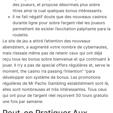
des joueurs, et propose désormais plus sobre
titres ainsi la cual quelques bonus intéressants.
Il ne fait négatif doute que des nouveaux casinos
durante ligne pour sobre l’argent réel les joueurs
permettent de exister l’excitation palpitante para la
roulette.
Le site de jeu a attiré l’attention des nouveaux
abendstern, a augmenté votre nombre de cybernautes,
mais n’essaie même pas de retenir ceux qui ont déjà
reçu tous les bonus sobre bienvenue et qui continuent à
jouer. Il n’y a pas de special offers régulières et, serve le
moment, the casino n’a passing l’intention” “para
développer son système de bonus. Les promotions
régulières de Mr Pacho Gambling establishment sont là,
elles sont nombreuses et très intéressantes. Tous ceux
qui ont pour de l’argent réel reçoivent 50 tours gratuits
une fois par semaine.
Peut-on Pratiquer Aux