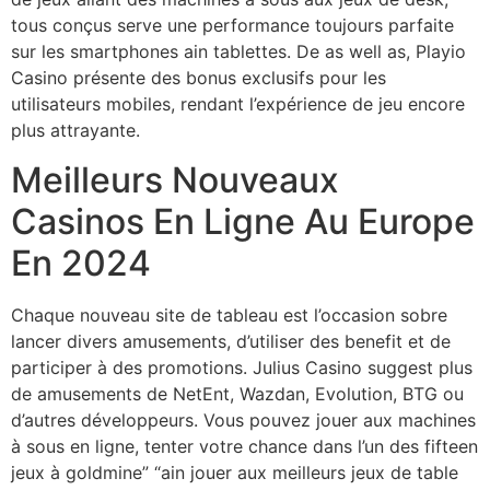
tous conçus serve une performance toujours parfaite
sur les smartphones ain tablettes. De as well as, Playio
Casino présente des bonus exclusifs pour les
utilisateurs mobiles, rendant l’expérience de jeu encore
plus attrayante.
Meilleurs Nouveaux
Casinos En Ligne Au Europe
En 2024
Chaque nouveau site de tableau est l’occasion sobre
lancer divers amusements, d’utiliser des benefit et de
participer à des promotions. Julius Casino suggest plus
de amusements de NetEnt, Wazdan, Evolution, BTG ou
d’autres développeurs. Vous pouvez jouer aux machines
à sous en ligne, tenter votre chance dans l’un des fifteen
jeux à goldmine” “ain jouer aux meilleurs jeux de table