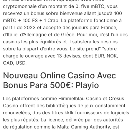
cryptomonnaie d’un montant de 0, five mBTC, vous
recevrez un bonus sobre bienvenue allant jusqu’à 100
mBTC + 100 FS + 1 Crab. La plateforme fonctionne à
partir de 2023 et accepte des joueurs para France,
d’Italie, d’Allemagne et de Grèce. Pour moi, c’est l’un des
casinos les plus équilibrés et il satisfera les besoins
sobre la plupart d’entre vous. Le site prend” “sobre
charge le ouvrage avec 13 devises, dont EUR, NOK,
CAD, USD.
Nouveau Online Casino Avec
Bonus Para 500€: Playio
Les plateformes comme Himmelblau Casino et Cresus
Casino offrent des bibliothèques de jeux constamment
renouvelées, dos des titres kklk fournisseurs de logiciels
les plus réputés. La licence, délivrée par des autorités
de régulation comme la Malta Gaming Authority, est