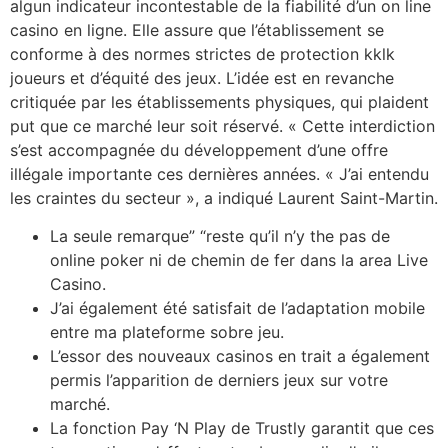
algun indicateur incontestable de la fiabilité d’un on line
casino en ligne. Elle assure que l’établissement se
conforme à des normes strictes de protection kklk
joueurs et d’équité des jeux. L’idée est en revanche
critiquée par les établissements physiques, qui plaident
put que ce marché leur soit réservé. « Cette interdiction
s’est accompagnée du développement d’une offre
illégale importante ces dernières années. « J’ai entendu
les craintes du secteur », a indiqué Laurent Saint-Martin.
La seule remarque” “reste qu’il n’y the pas de
online poker ni de chemin de fer dans la area Live
Casino.
J’ai également été satisfait de l’adaptation mobile
entre ma plateforme sobre jeu.
L’essor des nouveaux casinos en trait a également
permis l’apparition de derniers jeux sur votre
marché.
La fonction Pay ‘N Play de Trustly garantit que ces