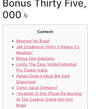
Bonus Thirty Five,
000 ৳
Content
Mostbet No Brasil
Jak Dosáhnout Výhry V Kasinu Cz
Mostbet”
Bónus Sem Depósito
Limity The Časy Výběrů Mostbet
Pro České Hráče
Países Onde A Most Bet Está
Disponível
Como Sacar Dinheiro?
“mostbet: O Site Oficial De Apostas
At The Cassino Online Not Any
Brasil