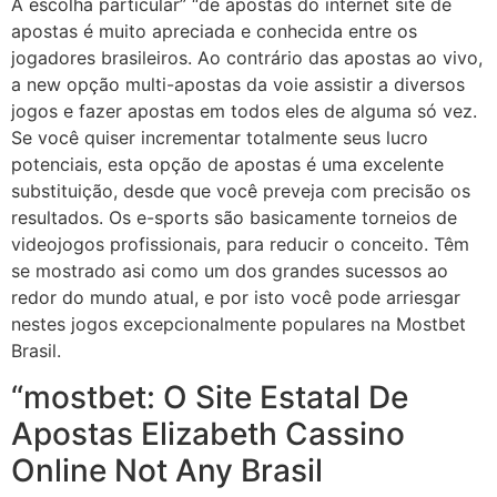
A escolha particular” “de apostas do internet site de
apostas é muito apreciada e conhecida entre os
jogadores brasileiros. Ao contrário das apostas ao vivo,
a new opção multi-apostas da voie assistir a diversos
jogos e fazer apostas em todos eles de alguma só vez.
Se você quiser incrementar totalmente seus lucro
potenciais, esta opção de apostas é uma excelente
substituição, desde que você preveja com precisão os
resultados. Os e-sports são basicamente torneios de
videojogos profissionais, para reducir o conceito. Têm
se mostrado asi como um dos grandes sucessos ao
redor do mundo atual, e por isto você pode arriesgar
nestes jogos excepcionalmente populares na Mostbet
Brasil.
“mostbet: O Site Estatal De
Apostas Elizabeth Cassino
Online Not Any Brasil