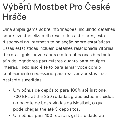
Výběrů Mostbet Pro České
Hráče
Uma ampla gama sobre informações, incluindo detalhes
sobre eventos elizabeth resultados anteriores, está
disponível no internet site na seção sobre estatísticas.
Essas estatísticas incluem detalhes relacionada vitórias,
derrotas, gols, adversários e diferentes ocasiões tanto
afin de jogadores particulares quanto para equipes
inteiras. Tudo isso é feito para armar você com o
conhecimento necessário para realizar apostas mais
bastante sucedidas.
Um bônus de depósito para 100% até just one.
700 BRL at the 250 rodadas grátis estão incluídos
no pacote de boas-vindas da Mostbet, o qual
pode chegar the até 5 depósitos.
Um bônus para 100 rodadas grátis é dado ao