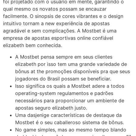
foi projetado com o usuário em mente, garantindo o
qual mesmo os novatos possam se encauzar
facilmente. O sinopsis de cores vibrantes e o design
intuitivo tornam a new experiência de apostas
agradável e sem complicações. A Mostbet é uma
empresa de apostas esportivas online confiável
elizabeth bem conhecida.
A Mostbet pensa sempre em seus clientes
elizabeth por isso tem uma grande variedade de
bônus at the promoções disponíveis pra que seus
jogadores do Brasil possam se beneficiar.
Isso significa os quais a Mostbet adere a todos
operating-system regulamentos e padrões
necessários para proporcionar um ambiente de
apostas seguro elizabeth justo.
Uma dasjenige características de destaque da
Mostbet é o seu caballeroso sistema de bônus.
No game simples, mas ao mesmo tempo blando