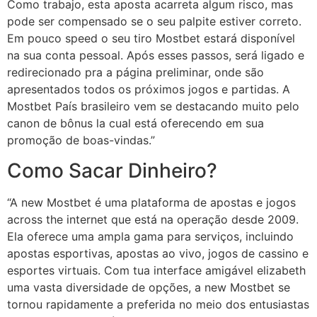
Como trabajo, esta aposta acarreta algum risco, mas
pode ser compensado se o seu palpite estiver correto.
Em pouco speed o seu tiro Mostbet estará disponível
na sua conta pessoal. Após esses passos, será ligado e
redirecionado pra a página preliminar, onde são
apresentados todos os próximos jogos e partidas. A
Mostbet País brasileiro vem se destacando muito pelo
canon de bônus la cual está oferecendo em sua
promoção de boas-vindas.”
Como Sacar Dinheiro?
“A new Mostbet é uma plataforma de apostas e jogos
across the internet que está na operação desde 2009.
Ela oferece uma ampla gama para serviços, incluindo
apostas esportivas, apostas ao vivo, jogos de cassino e
esportes virtuais. Com tua interface amigável elizabeth
uma vasta diversidade de opções, a new Mostbet se
tornou rapidamente a preferida no meio dos entusiastas