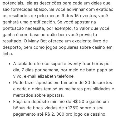
potenciais, leia as descrições para cada um deles que
são fornecidas abaixo. Se você adivinhar com exatidão
os resultados de pelo menos 9 dos 15 eventos, você
ganhará uma gratificación. Se você apostar na
pontuação necessita, por exemplo, to valor que você
ganha é com base no quão bem você previu to
resultado. O Many Bet oferece um excelente livro de
desporto, bem como jogos populares sobre casino em
linha.
A tablado oferece suporte twenty four horas por
dia, 7 dias por semana, por meio de bate-papo ao
vivo, e-mail elizabeth telefone.
Pode fazer apostas em também de 30 desportos
e cada o deles tem só as melhores posibilidades e
mercados sobre apostas.
Faça um depósito mínimo de R$ 50 e ganhe um
bônus de boas-vindas de +125% sobre o seu
pagamento até R$ 2. 000 pro jogo de cassino.