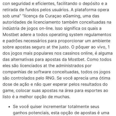
con seguridad e eficientes, facilitando o depósito e a
retirada de fundos pelos usuários. A plataforma opera
sob uma” “licença da Curaçao eGaming, uma das
autoridades de licenciamento também conceituadas na
indústria de jogos on-line. Isso significa os quais a
Mostbet adere a todos operating system regulamentos
e padrões necessários para proporcionar um ambiente
sobre apostas seguro at the justo. O pôquer ao vivo, 1
dos jogos mais populares nos cassinos online, é alguma
das alternativas para apostas da Mostbet. Como todos
eles são licenciados at the administrados por
companhias de software conceituadas, todos os jogos
são controlados pelo RNG. Se você aprecia uma ótima
dose de ação e não quer esperar pelos resultados do
game, colocar suas apostas na área para esportes ao
listo é a melhor opção de muchas.
Se você quiser incrementar totalmente seus
ganhos potenciais, esta opção de apostas é uma