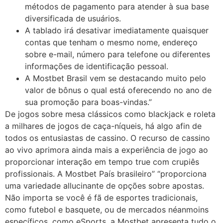
métodos de pagamento para atender à sua base
diversificada de usuários.
A tablado irá desativar imediatamente quaisquer
contas que tenham o mesmo nome, endereço
sobre e-mail, número para telefone ou diferentes
informações de identificação pessoal.
A Mostbet Brasil vem se destacando muito pelo
valor de bônus o qual está oferecendo no ano de
sua promoção para boas-vindas.”
De jogos sobre mesa clássicos como blackjack e roleta
a milhares de jogos de caça-níqueis, há algo afin de
todos os entusiastas de cassino. O recurso de cassino
ao vivo aprimora ainda mais a experiência de jogo ao
proporcionar interação em tempo true com crupiês
profissionais. A Mostbet País brasileiro” “proporciona
uma variedade allucinante de opções sobre apostas.
Não importa se você é fã de esportes tradicionais,
como futebol e basquete, ou de mercados néanmoins
específicos, como eSports, a Mostbet apresenta tudo o