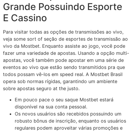
Grande Possuindo Esporte
E Cassino
Para visitar todas as opções de transmissões ao vivo,
veja some sort of seção de esportes de transmissão ao
vivo da Mostbet. Enquanto assiste ao jogo, você pode
fazer uma variedade de apostas. Usando a opção multi-
apostas, você também pode apostar em uma série de
eventos ao vivo que estão sendo transmitidos pra que
todos possam vê-los em speed real. A Mostbet Brasil
opera sob normas rígidas, garantindo um ambiente
sobre apostas seguro at the justo.
Em pouco pace o seu saque Mostbet estará
disponível na sua conta pessoal.
Os novos usuários são recebidos possuindo um
robusto bônus de inscrição, enquanto os usuários
regulares podem aproveitar várias promoções e