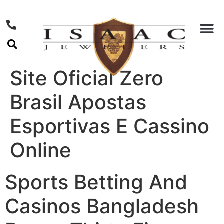
Site Oficial Zero
Brasil Apostas
Esportivas E Cassino
Online
Sports Betting And
Casinos Bangladesh