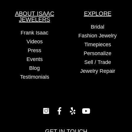
ABOUT ISAAC
EXPLORE
JEWELERS
Bridal
Frank Isaac
Fashion Jewelry
Videos
Timepieces
Press
Personalize
Events
Sell / Trade
Blog
Jewelry Repair
Testimonials
GET IN TOUCH