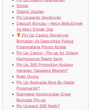
Slotlar
Ödəniş Üsulları
Pin Upwards Qeydiyyatı
Depozit Bonusu – Necə Əldə Etmək
Və Mərc Etmək Olar
Pin Up Casino Qeydiyyat
Bonusları Və Depozitsiz Pulsuz
Fırlanmalarla Promo Kodlar
Pin Up Casino : Pin-up Az Onlayn
Kazinosunun Rəsmi Saytı
Pin Up 360 Promotion Kodunu
Haradan Tapadera Bilərəm?
Rulet Oyunu
Pin Up Rusiyada Niyə Bu Qədər
Populyardır?
Bukmeker Kontorundan Digər
Bonuslar Pin-up
Pin Upward 306 Nədir?