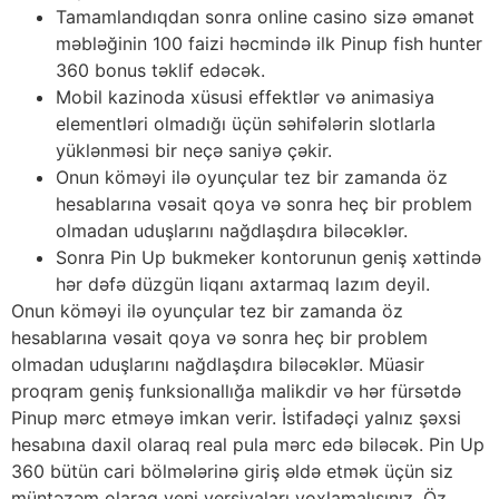
Tamamlandıqdan sonra online casino sizə əmanət
məbləğinin 100 faizi həcmində ilk Pinup fish hunter
360 bonus təklif edəcək.
Mobil kazinoda xüsusi effektlər və animasiya
elementləri olmadığı üçün səhifələrin slotlarla
yüklənməsi bir neçə saniyə çəkir.
Onun köməyi ilə oyunçular tez bir zamanda öz
hesablarına vəsait qoya və sonra heç bir problem
olmadan uduşlarını nağdlaşdıra biləcəklər.
Sonra Pin Up bukmeker kontorunun geniş xəttində
hər dəfə düzgün liqanı axtarmaq lazım deyil.
Onun köməyi ilə oyunçular tez bir zamanda öz
hesablarına vəsait qoya və sonra heç bir problem
olmadan uduşlarını nağdlaşdıra biləcəklər. Müasir
proqram geniş funksionallığa malikdir və hər fürsətdə
Pinup mərc etməyə imkan verir. İstifadəçi yalnız şəxsi
hesabına daxil olaraq real pula mərc edə biləcək. Pin Up
360 bütün cari bölmələrinə giriş əldə etmək üçün siz
müntəzəm olaraq yeni versiyaları yoxlamalısınız. Öz