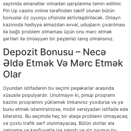
saytında əmanətlər olmadan qarşılanma təmin edilmir.
Pin Up casino online tərəfindən təklif olunan bütün
bonuslar öz oyunçu ofisində aktivləşdiriləcək. Onlayn
kazinoda hədiyyə almazdan əvvəl, uduşların çıxarılması
ilə bağlı problem olmaması üçün onu mərc etmək
şərtləri ilə (müəyyən bir peyjerlə) tanış olmalısınız.
Depozit Bonusu – Necə
Əldə Etmək Və Mərc Etmək
Olar
Oyundan istifadənin bu seçimi peşəkarlar arasında
xüsusilə populyardır. Unutmayın ki, pinup proqramı
kazino proqramını yükləmək imkanınız yoxdursa və ya
bunu etmək istəmirsinizsə, mobil versiyadan istifadə edə
bilərsiniz. Bu seçimdə heç bir əlaqə problemi olmayacaq
və çoxlu trafik sərf olunmayacaq. Bütün slotlar əla
qətnamə və keyfiyyətlə işə salınıb və siz oyunun bu