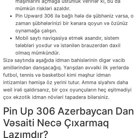
maşınlarını açmağa üstünlük verirlər ki, bu da
mümkün riskləri azaldır.
Pin Upward 306 ilə bağlı hələ də şübhəniz varsa, o
zaman şübhələrinizi bir kənara qoyun və özünüz
oynamağa çalışın.
Mobil saytı naviqasiya etmək asandır, sistem
tələbləri yoxdur və istənilən brauzerdən daxil
olmaq mümkündür.
Sizə saytında aşağıda idman bahislərinin digər vacib
amillərindən danışacağıq. Yarışdan əvvəlki ilk yerlərdə
futbol, tennis və basketbol kimi məşhur idman
intizamları həmişə öz yerini tutur. Amma siyahını daha
weil irəli qaldırsanız, bir çox oyunçuların heç eşitmədiyi
çox ekzotik idman növləri tapadera bilərsiniz.
Pin Up 306 Azerbaycan Dan
Vəsaiti Necə Çıxarmaq
Lazımdır?