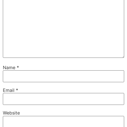
Name
*
Email
*
Website