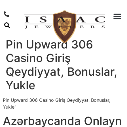
Pin Upward 306
Casino Giriş
Qeydiyyat, Bonuslar,
Yukle
Pin Upward 306 Casino Giriş Qeydiyyat, Bonuslar,
Yukle”
Azərbaycanda Onlayn