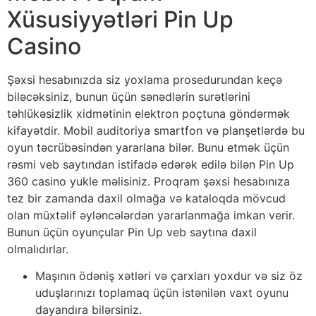
Xüsusiyyətləri Pin Up
Casino
Şəxsi hesabınızda siz yoxlama prosedurundan keçə
biləcəksiniz, bunun üçün sənədlərin surətlərini
təhlükəsizlik xidmətinin elektron poçtuna göndərmək
kifayətdir. Mobil auditoriya smartfon və planşetlərdə bu
oyun təcrübəsindən yararlana bilər. Bunu etmək üçün
rəsmi veb saytından istifadə edərək edilə bilən Pin Up
360 casino yukle məlisiniz. Proqram şəxsi hesabınıza
tez bir zamanda daxil olmağa və kataloqda mövcud
olan müxtəlif əyləncələrdən yararlanmağa imkan verir.
Bunun üçün oyunçular Pin Up veb saytına daxil
olmalıdırlar.
Maşının ödəniş xətləri və çarxları yoxdur və siz öz
uduşlarınızı toplamaq üçün istənilən vaxt oyunu
dayandıra bilərsiniz.