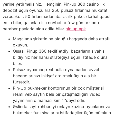
yerinə yetirməlisiniz. Həmçinin, Pin-up 360 casino ilk
depozit üçün oyunçulara 250 pulsuz fırlanma mükafatı
verəcəkdir. 50 fırlanmadan ibarət ilk paket dərhal qəbul
edilə bilər, qalanları isə növbəti a few gün ərzində
bərabər paylarla əldə edilə bilər
pin up apk
.
Məqalədə şirkətin nə olduğu haqqında daha ətraflı
oxuyun.
Qısası, Pinup 360 təklif etdiyi bazarların siyahısı
bildiyiniz hər hansı strategiya üçün istifadə oluna
bilər.
Pulsuz oynamaq real pulla oynamadan əvvəl
bacarıqlarınızı inkişaf etdirmək üçün əla bir
fürsətdir.
Pin-Up bukmeker kontorunun bir çox müştərisi
rəsmi veb saytın belə bir çatışmazlığını video
yayımların olmaması kimi” “qeyd edir.
Əslində sayt rəhbərliyi onlayn kazino oyunlarını və
bukmeker funksiyalarını istifadəçilər üçün mümkün