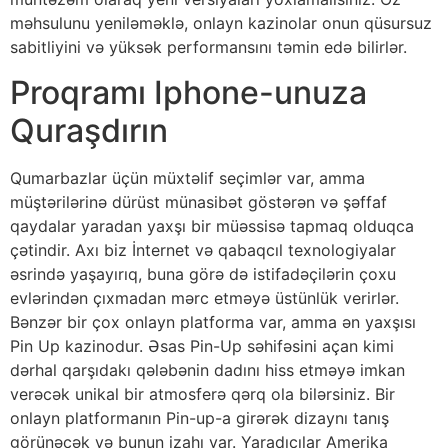
məhsulunu yeniləməklə, onlayn kazinolar onun qüsursuz
sabitliyini və yüksək performansını təmin edə bilirlər.
Proqramı Iphone-unuza
Quraşdırın
Qumarbazlar üçün müxtəlif seçimlər var, amma
müştərilərinə dürüst münasibət göstərən və şəffaf
qaydalar yaradan yaxşı bir müəssisə tapmaq olduqca
çətindir. Axı biz İnternet və qabaqcıl texnologiyalar
əsrində yaşayırıq, buna görə də istifadəçilərin çoxu
evlərindən çıxmadan mərc etməyə üstünlük verirlər.
Bənzər bir çox onlayn platforma var, amma ən yaxşısı
Pin Up kazinodur. Əsas Pin-Up səhifəsini açan kimi
dərhal qarşıdakı qələbənin dadını hiss etməyə imkan
verəcək unikal bir atmosferə qərq ola bilərsiniz. Bir
onlayn platformanın Pin-up-a girərək dizaynı tanış
görünəcək və bunun izahı var. Yaradıcılar Amerika