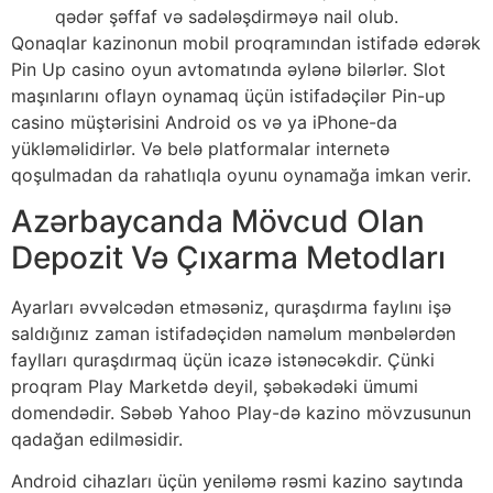
qədər şəffaf və sadələşdirməyə nail olub.
Qonaqlar kazinonun mobil proqramından istifadə edərək
Pin Up casino oyun avtomatında əylənə bilərlər. Slot
maşınlarını oflayn oynamaq üçün istifadəçilər Pin-up
casino müştərisini Android os və ya iPhone-da
yükləməlidirlər. Və belə platformalar internetə
qoşulmadan da rahatlıqla oyunu oynamağa imkan verir.
Azərbaycanda Mövcud Olan
Depozit Və Çıxarma Metodları
Ayarları əvvəlcədən etməsəniz, quraşdırma faylını işə
saldığınız zaman istifadəçidən naməlum mənbələrdən
faylları quraşdırmaq üçün icazə istənəcəkdir. Çünki
proqram Play Marketdə deyil, şəbəkədəki ümumi
domendədir. Səbəb Yahoo Play-də kazino mövzusunun
qadağan edilməsidir.
Android cihazları üçün yeniləmə rəsmi kazino saytında