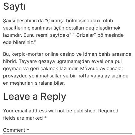
Saytı
Şəxsi hesabınızda “Çıxarış” bölməsinə daxil olub
vəsaitlərin çıxarılması üçün detalları dəqiqləşdirmək
lazımdır. Bunu rəsmi saytdakı” ““Ərizələr” bölməsində
edə bilərsiniz.”
Bu, kərpic-mortar online casino və idman bahis arasında
hibrid. Təyyarə qəzaya uğramamışdan əvvəl ona pul
qoymaq və geri çəkmək lazımdır. Mövcud əyləncələr
provayder, yeni məhsullar və bir həftə və ya ay ərzində
ən məşhurları sıralana bilər.
Leave a Reply
Your email address will not be published.
Required
fields are marked
*
Comment
*