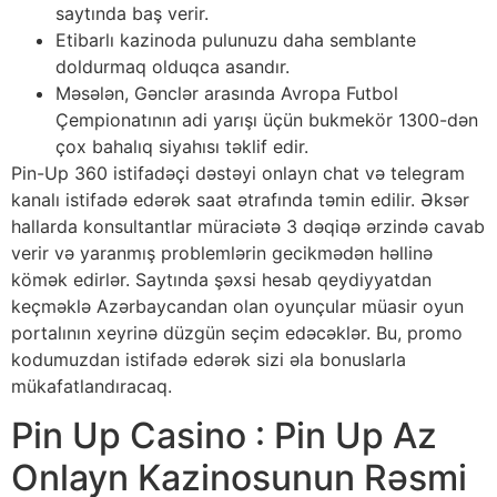
saytında baş verir.
Etibarlı kazinoda pulunuzu daha semblante
doldurmaq olduqca asandır.
Məsələn, Gənclər arasında Avropa Futbol
Çempionatının adi yarışı üçün bukmekör 1300-dən
çox bahalıq siyahısı təklif edir.
Pin-Up 360 istifadəçi dəstəyi onlayn chat və telegram
kanalı istifadə edərək saat ətrafında təmin edilir. Əksər
hallarda konsultantlar müraciətə 3 dəqiqə ərzində cavab
verir və yaranmış problemlərin gecikmədən həllinə
kömək edirlər. Saytında şəxsi hesab qeydiyyatdan
keçməklə Azərbaycandan olan oyunçular müasir oyun
portalının xeyrinə düzgün seçim edəcəklər. Bu, promo
kodumuzdan istifadə edərək sizi əla bonuslarla
mükafatlandıracaq.
Pin Up Casino : Pin Up Az
Onlayn Kazinosunun Rəsmi