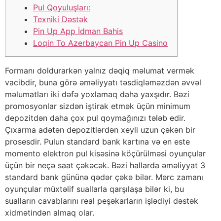
Pul Qoyuluşları:
Texniki Dəstək
Pin Up App İdman Bahis
Loqin To Azerbaycan Pin Up Casino
Formanı doldurarkən yalnız dəqiq məlumat vermək
vacibdir, buna görə əməliyyatı təsdiqləməzdən əvvəl
məlumatları iki dəfə yoxlamaq daha yaxşıdır. Bəzi
promosyonlar sizdən iştirak etmək üçün minimum
depozitdən daha çox pul qoymağınızı tələb edir.
Çıxarma adətən depozitlərdən xeyli uzun çəkən bir
prosesdir. Pulun standard bank kartına və en este
momento elektron pul kisəsinə köçürülməsi oyunçular
üçün bir neçə saat çəkəcək. Bəzi hallarda əməliyyat 3
standard bank gününə qədər çəkə bilər. Mərc zamanı
oyunçular müxtəlif suallarla qarşılaşa bilər ki, bu
sualların cavablarını real peşəkarların işlədiyi dəstək
xidmətindən almaq olar.