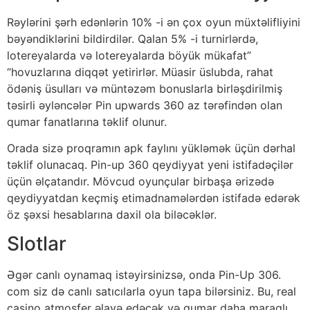
Rəylərini şərh edənlərin 10% -i ən çox oyun müxtəlifliyini
bəyəndiklərini bildirdilər. Qalan 5% -i turnirlərdə,
lotereyalarda və lotereyalarda böyük mükafat”
“hovuzlarına diqqət yetirirlər. Müasir üslubda, rahat
ödəniş üsulları və müntəzəm bonuslarla birləşdirilmiş
təsirli əyləncələr Pin upwards 360 az tərəfindən olan
qumar fanatlarına təklif olunur.
Orada sizə proqramın apk faylını yükləmək üçün dərhal
təklif olunacaq. Pin-up 360 qeydiyyat yeni istifadəçilər
üçün əlçatandır. Mövcud oyunçular birbaşa ərizədə
qeydiyyatdan keçmiş etimadnamələrdən istifadə edərək
öz şəxsi hesablarına daxil ola biləcəklər.
Slotlar
Əgər canlı oynamaq istəyirsinizsə, onda Pin-Up 306.
com siz də canlı satıcılarla oyun tapa bilərsiniz. Bu, real
casino atmosfer əlavə edəcək və qumar daha maraqlı