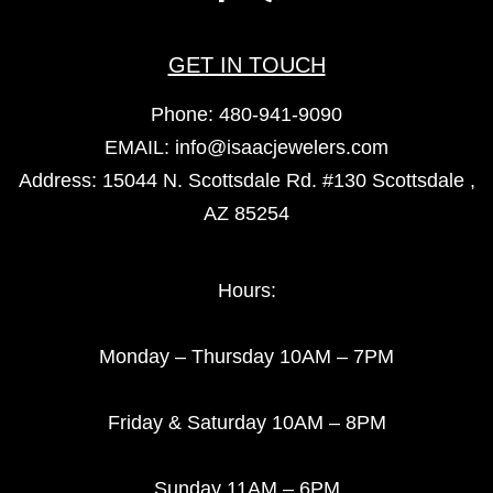
GET IN TOUCH
Phone:
480-941-9090
EMAIL:
info@isaacjewelers.com
Address: 15044 N. Scottsdale Rd. #130 Scottsdale ,
AZ 85254
Hours:
Monday – Thursday 10AM – 7PM
Friday & Saturday 10AM – 8PM
Sunday 11AM – 6PM