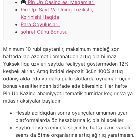
Pin Up Casino əsl Məqamları
Pin Up: Sayt Va Uning Tuzilishi,
Ko’rinishi Haqida
Para Qoyuluşları:
şöhrət Günü Bonusu
Minimum 10 rubl qaytarılır, maksimum məbləğ son
həftədə lap əzəmətli əmanətdən artıq ola bilməz.
Yüksək liqa üzvləri saytda fəaliyyət göstərmədən 12%
keşbek alırlar. Artıq ibtidai depozit üçün 100% artıq
ödəniş əldə edə və daha pullu slotlarda oynamaq üçün
bonus vəsaitlərindən istifadə edə bilərsiniz. Hər həftə
Pin Up Kazino əhəmiyyətli tematik turnirlər keçirir və ya
müasir aksiyalar başladır.
Hesab açıldıqdan sonra oyunçular ümumən uyar
platformalarda öz hesablarına iç ola biləcəklər.
Saytın boya sxemi elə seçilir ki, hətta uzun vədəli
seans da ötmə orqanlarına artıq ağırlıq yaratmasın.