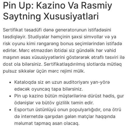
Pin Up: Kazino Va Rasmiy
Saytning Xususiyatlari
Sertifikat təsadüfi dənə generatorunun istifadəsini
təsdiqləyir. Studiyalar həmçinin şəxsi simvollar və ya
risk oyunu kimi rəngarəng bonus seçimlərindən istifadə
edirlər. Mərc etməzdən ibtidai siz gündəlik hər vahid
maşının əsas xüsusiyyətlərini göstərərək ətraflı təsviri ilə
dost ola bilərsiniz. Sertifikatlaşdırılmış slotlarda mütləq
pulsuz sikkələr üçün mərc rejimi mülk.
Kataloqda siz ən uzun auditoriyanı yan-yörə
edəcək oyuncaq tapa bilərsiniz.
Pin up kazino bütün müştərilərinə dürüst hədis, gur
ödənişlər və bütöv gizlilik təmin edir.
Esportun üstünlüyü onun populyarlığıdır, ona ötrü
də internetdə qarşıdan gələn matçlar haqqında
məlumat tapmaq asan olacaq.