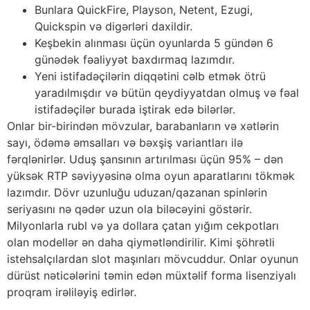
Bunlara QuickFire, Playson, Netent, Ezugi,
Quickspin və digərləri daxildir.
Keşbekin alınması üçün oyunlarda 5 gündən 6
günədək fəaliyyət baxdırmaq lazımdır.
Yeni istifadəçilərin diqqətini cəlb etmək ötrü
yaradılmışdır və bütün qeydiyyatdan olmuş və fəal
istifadəçilər burada iştirak edə bilərlər.
Onlar bir-birindən mövzular, barabanların və xətlərin
sayı, ödəmə əmsalları və bəxşiş variantları ilə
fərqlənirlər. Uduş şansının artırılması üçün 95% – dən
yüksək RTP səviyyəsinə olma oyun aparatlarını tökmək
lazımdır. Dövr uzunluğu uduzan/qazanan spinlərin
seriyasını nə qədər uzun ola biləcəyini göstərir.
Milyonlarla rubl və ya dollara çatan yığım cekpotları
olan modellər ən daha qiymətləndirilir. Kimi şöhrətli
istehsalçılardan slot maşınları mövcuddur. Onlar oyunun
dürüst nəticələrini təmin edən müxtəlif forma lisenziyalı
proqram irəliləyiş edirlər.