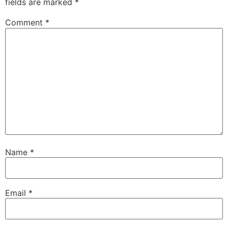
fields are marked
*
Comment
*
Name
*
Email
*