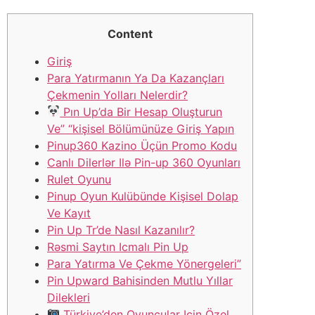
Content
Giriş
Para Yatırmanın Ya Da Kazançları
Çekmenin Yolları Nelerdir?
Pın Up’da Bir Hesap Oluşturun
Ve” “kişisel Bölümünüze Giriş Yapın
Pinup360 Kazino Üçün Promo Kodu
Canlı Dilerlər Ilə Pin-up 360 Oyunları
Rulet Oyunu
Pinup Oyun Kulübünde Kişisel Dolap
Ve Kayıt
Pin Up Tr’de Nasıl Kazanılır?
Rəsmi Saytın Icmalı Pin Up
Para Yatırma Ve Çekme Yönergeleri”
Pin Upward Bahisinden Mutlu Yıllar
Dilekleri
Türkiye’den Oyuncular Için Özel