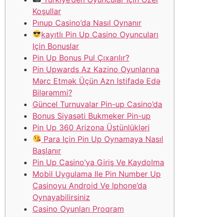
Koşullar
Pınup Casino’da Nasıl Oynanır
kayıtlı Pin Up Casino Oyuncuları
Için Bonuslar
Pin Up Bonus Pul Çıxarılır?
Pin Upwards Az Kazino Oyunlarına
Mərc Etmək Üçün Azn Istifadə Edə
Bilərəmmi?
Güncel Turnuvalar Pin-up Casino’da
Bonus Siyasəti Bukmeker Pin-up
Pin Up 360 Arizona Üstünlükləri
Para Için Pin Up Oynamaya Nasıl
Başlanır
Pin Up Casino’ya Giriş Ve Kaydolma
Mobil Uygulama Ile Pin Number Up
Casinoyu Android Ve Iphone’da
Oynayabilirsiniz
Casino Oyunları Proqram