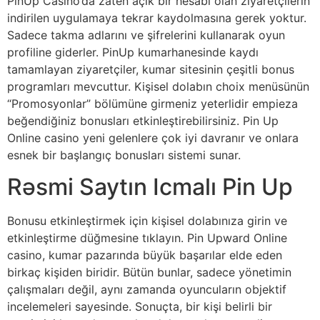
PinUp Casino’da zaten açık bir hesabı olan ziyaretçilerin
indirilen uygulamaya tekrar kaydolmasına gerek yoktur.
Sadece takma adlarını ve şifrelerini kullanarak oyun
profiline giderler. PinUp kumarhanesinde kaydı
tamamlayan ziyaretçiler, kumar sitesinin çeşitli bonus
programları mevcuttur. Kişisel dolabın choix menüsünün
“Promosyonlar” bölümüne girmeniz yeterlidir empieza
beğendiğiniz bonusları etkinleştirebilirsiniz. Pin Up
Online casino yeni gelenlere çok iyi davranır ve onlara
esnek bir başlangıç bonusları sistemi sunar.
Rəsmi Saytın Icmalı Pin Up
Bonusu etkinleştirmek için kişisel dolabınıza girin ve
etkinleştirme düğmesine tıklayın. Pin Upward Online
casino, kumar pazarında büyük başarılar elde eden
birkaç kişiden biridir. Bütün bunlar, sadece yönetimin
çalışmaları değil, aynı zamanda oyuncuların objektif
incelemeleri sayesinde. Sonuçta, bir kişi belirli bir