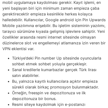
mobil uygulamaya kaydolması gerekir. Kayıt işlemi, en
yeni başlayan biri için minimum zaman empieza çaba
gerektirecektir empieza kesinlikle herkes kolayca
halledebilir. Kullanıcılar, Google android için Pin Upwards
Mobile yazılımına erişebilir. Bu işletim sisteminin yazılımı,
tarayıcı sürümüne kıyasla gelişmiş işlevlere sahiptir. Yeni
özellikler arasında resmi internet sitesinde olmayan
düzinelerce slot ve engellemeyi atlamanıza izin veren bir
VPN eklentisi var.
Türkiye’deki Pin number Up sitesinde oyuncularla
sohbet etmek sohbet yoluyla gerçekleşir.
Sanal kredilerle kumarbazlar gerçek Türk lirası
satın alabilirler.
Bu, yalnızca kayıtlı kullanıcılara açıktır empieza
sürekli olarak birkaç promosyon bulunmaktadır.
Örneğin, freespin ve depozitonuza ve ilk
depozitonuza bir bonus.
Resmi siteye kaydolmak için e-postanızı