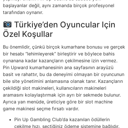
başlayanlar değil, aynı zamanda birçok profesyonel
tarafından oynanır.
Türkiye’den Oyuncular Için
Özel Koşullar
Bu önemlidir, çünkü birçok kumarhane bonusu ve gerçek
bir hesabı “lehimleyerek” birleştirir ve böylece bahis
oynanana kadar kazançların çekilmesine izin vermez.
Pin Upward kumarhanesinin ana sayfasının arayüzü
basit ve rahattır, bu da deneyimi olmayan bir oyuncunun
bile site yönetimini anlamasına olanak tanır. Kazançların
çekildiği slot makineleri, kullanıcıların makineleri
aramasını kolaylaştırmak için ayrı bir sekmede bulunur.
Ayrıca yan menüde, üreticiye göre bir slot machine
game makinesi seçme fırsatı vardır.
Pin Up Gambling Club’da kazanılan ödüllerin
çekilme hızı, seçtiğiniz ödeme sistemine bağlıdır.