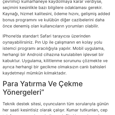
çevrimiçi kumarhaneye kaydolmaya karar verdiyse,
seçimini kesinlikle bazı bilgilere odaklaması gerekir.
Kaynağı, hizmet kalitesini, ödeme hızını, gelişmiş added
bonus programını ve kulübün diğer cazibelerini daha
önce denemiş olan kullanıcıların yorumları olabilir.
IPhone’da standart Safari tarayıcısı üzerinden
oynayabilirsiniz. Pın Up ile çalışmanın en kolay yolu
istemci programı aracılığıyla yapılır. Mobil uygulama,
herhangi bir Android cihazına kurulabilen işlevsel bir
kabuktur. Uygulama, kilitlenme sorununu çözmekte ve
ayrıca herhangi bir gecikme olmaksızın canlı bahisleri
kaydetmeyi mümkün kılmaktadır.
Para Yatırma Ve Çekme
Yönergeleri”
Teknik destek sitesi, oyuncuların tüm sorularıyla günün
her saati kesintisiz olarak çalışır. Kumar tutkunları, cep