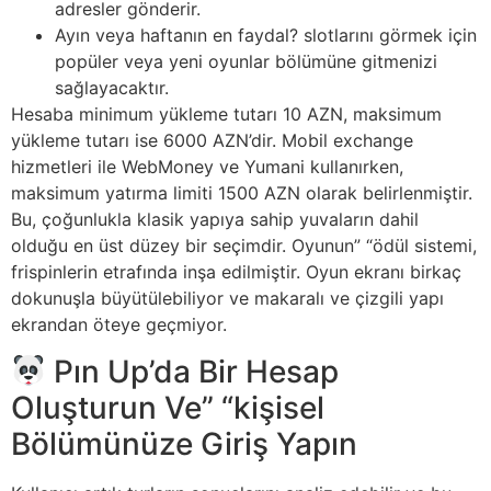
adresler gönderir.
Ayın veya haftanın en faydal? slotlarını görmek için
popüler veya yeni oyunlar bölümüne gitmenizi
sağlayacaktır.
Hesaba minimum yükleme tutarı 10 AZN, maksimum
yükleme tutarı ise 6000 AZN’dir. Mobil exchange
hizmetleri ile WebMoney ve Yumani kullanırken,
maksimum yatırma limiti 1500 AZN olarak belirlenmiştir.
Bu, çoğunlukla klasik yapıya sahip yuvaların dahil
olduğu en üst düzey bir seçimdir. Oyunun” “ödül sistemi,
frispinlerin etrafında inşa edilmiştir. Oyun ekranı birkaç
dokunuşla büyütülebiliyor ve makaralı ve çizgili yapı
ekrandan öteye geçmiyor.
Pın Up’da Bir Hesap
Oluşturun Ve” “kişisel
Bölümünüze Giriş Yapın