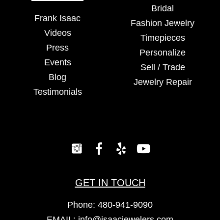
Bridal
Frank Isaac
Fashion Jewelry
Videos
Timepieces
Press
Personalize
Events
Sell / Trade
Blog
Jewelry Repair
Testimonials
GET IN TOUCH
Phone:
480-941-9090
EMAIL:
info@isaacjewelers.com