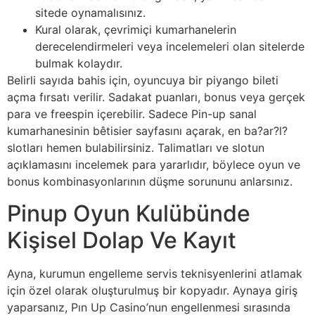
sitede oynamalısınız.
Kural olarak, çevrimiçi kumarhanelerin
derecelendirmeleri veya incelemeleri olan sitelerde
bulmak kolaydır.
Belirli sayıda bahis için, oyuncuya bir piyango bileti
açma fırsatı verilir. Sadakat puanları, bonus veya gerçek
para ve freespin içerebilir. Sadece Pin-up sanal
kumarhanesinin bêtisier sayfasını açarak, en ba?ar?l?
slotları hemen bulabilirsiniz. Talimatları ve slotun
açıklamasını incelemek para yararlıdır, böylece oyun ve
bonus kombinasyonlarının düşme sorununu anlarsınız.
Pinup Oyun Kulübünde
Kişisel Dolap Ve Kayıt
Ayna, kurumun engelleme servis teknisyenlerini atlamak
için özel olarak oluşturulmuş bir kopyadır. Aynaya giriş
yaparsanız, Pın Up Casino’nun engellenmesi sırasında