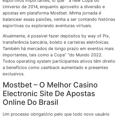
esportivos importantes, lo que” “a new Copa do
Universo de 2014, enquanto aproveito a diversão e
apostas em plataforma Mostbet. Minha jornada é
balancear essas paixões, venha a ser contando histórias
esportivas ou explorando aventuras virtuais.
Atualmente, é possível fazer depósitos by way of Pix,
transferência bancária, boleto e carteiras eletrônicas.
Também há mercados de longo prazo em eventos mais
importantes, tais como a Copa” “do Mundo 2022.
Todos operating system participantes ativos têm direito
a benefícios como cashback aumentado e presentes
exclusivos.
Mostbet – O Melhor Casino
Electronic Site De Apostas
Online Do Brasil
Um processo obrigatório pelo que todo novo usuário