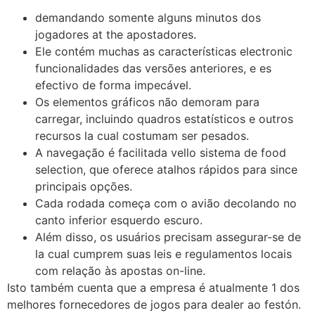
demandando somente alguns minutos dos
jogadores at the apostadores.
Ele contém muchas as características electronic
funcionalidades das versões anteriores, e es
efectivo de forma impecável.
Os elementos gráficos não demoram para
carregar, incluindo quadros estatísticos e outros
recursos la cual costumam ser pesados.
A navegação é facilitada vello sistema de food
selection, que oferece atalhos rápidos para since
principais opções.
Cada rodada começa com o avião decolando no
canto inferior esquerdo escuro.
Além disso, os usuários precisam assegurar-se de
la cual cumprem suas leis e regulamentos locais
com relação às apostas on-line.
Isto também cuenta que a empresa é atualmente 1 dos
melhores fornecedores de jogos para dealer ao festón.