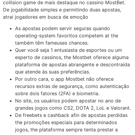
collision game de mais destaque no cassino MostBet.
De jogabilidade simples e permitindo duas apostas,
atrai jogadores em busca de emoção
As apostas podem servir seguras quando
operating-system favoritos competem at the
também têm fameuses chances.
Quer você seja 1 entusiasta de esportes ou um
esperto de cassinos, the Mostbet oferece alguma
plataforma de apostas abrangente e descontraída
que atende às suas preferências.
Por outro cara, o app Mostbet não oferece
recursos extras de segurança, como autenticação
sobre dois fatores (2FA) e biometria.
No site, os usuários podem apostar no ano de
grandes jogos como CS2, DOTA 2, LoL e Valorant.
De freebets e cashback afin de apostas perdidas
the promoções especiais para determinados
jogos, the plataforma sempre tenta prestar a