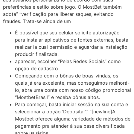
preferências e estilo sobre jogo. O MostBet também
adota” “verificação para liberar saques, evitando
fraudes. Trata-se ainda de um
É possível que seu celular solicite autorização
para instalar aplicativos de fontes externas, basta
realizar la cual permissão e aguardar a instalação
producir finalizada.
aparecer, escolher “Pelas Redes Sociais” como
opção de cadastro.
Começando com o bônus de boas-vindas, os
quais já era excelente, mas conseguimos melhorá-
lo, abra uma conta com nosso código promocional
“MostbetBrasil” e receba bônus altos.
Para começar, basta iniciar sessão na sua conta e
seleccionar a opção ‘Depositar’.” “[newline]A
Mostbet oferece alguma variedade de métodos de
pagamento pra atender à sua base diversificada
sobre usuários.