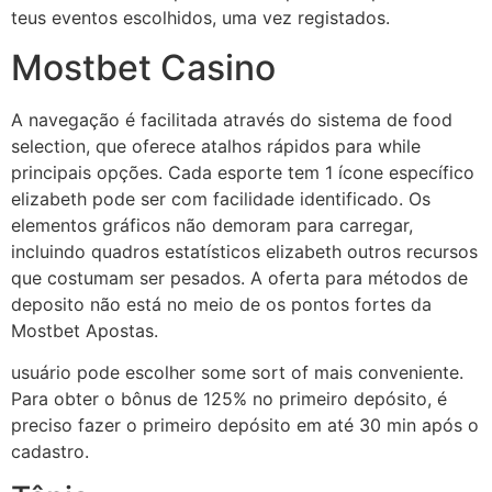
teus eventos escolhidos, uma vez registados.
Mostbet Casino
A navegação é facilitada através do sistema de food
selection, que oferece atalhos rápidos para while
principais opções. Cada esporte tem 1 ícone específico
elizabeth pode ser com facilidade identificado. Os
elementos gráficos não demoram para carregar,
incluindo quadros estatísticos elizabeth outros recursos
que costumam ser pesados. A oferta para métodos de
deposito não está no meio de os pontos fortes da
Mostbet Apostas.
usuário pode escolher some sort of mais conveniente.
Para obter o bônus de 125% no primeiro depósito, é
preciso fazer o primeiro depósito em até 30 min após o
cadastro.