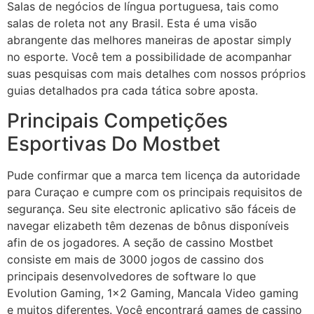
Salas de negócios de língua portuguesa, tais como
salas de roleta not any Brasil. Esta é uma visão
abrangente das melhores maneiras de apostar simply
no esporte. Você tem a possibilidade de acompanhar
suas pesquisas com mais detalhes com nossos próprios
guias detalhados pra cada tática sobre aposta.
Principais Competições
Esportivas Do Mostbet
Pude confirmar que a marca tem licença da autoridade
para Curaçao e cumpre com os principais requisitos de
segurança. Seu site electronic aplicativo são fáceis de
navegar elizabeth têm dezenas de bônus disponíveis
afin de os jogadores. A seção de cassino Mostbet
consiste em mais de 3000 jogos de cassino dos
principais desenvolvedores de software lo que
Evolution Gaming, 1×2 Gaming, Mancala Video gaming
e muitos diferentes. Você encontrará games de cassino