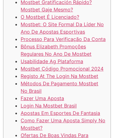
Mostbet Gratificación Rápido?
Mostbet Gaje Mesmo?
O Mostbet É Licenciado?
Mostbet: O Site Formal Da Líder No
Ano De Apostas Esportivas
Processo Para Verificação Da Conta
Bônus Elizabeth Promoções
Regulares No Ano De Mostbet
Usabilidade Ag Plataforma
Mostbet Código Promocional 2024
Registo At The Login Na Mostbet
Métodos De Pagamento Mostbet
No Brasil
Fazer Uma Aposta
Login Na Mostbet Brasil
Apostas Em Esportes De Fantasia
Como Fazer Uma Aposta Simply No
Mostbet?
Ofertas De Boas Vindas Para