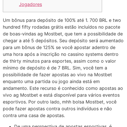
Jogadores
Um bônus para depósito de 100% até 1. 700 BRL e two
hundred fifty rodadas grátis estão incluídos no pacote
de boas-vindas ag Mostbet, que tem a possibilidade de
chegar a até 5 depósitos. Seu depósito será aumentado
para um bônus de 125% se você apostar adentro de
uma hora após a inscrição no cassino systems dentro
de thirty minutos para esportes, assim como o valor
mínimo de depósito é de 7 BRL. Sim, você tem a
possibilidade de fazer apostas ao vivo na Mostbet
enquanto uma partida ou jogo ainda está em
andamento. Este recurso é conhecido como apostas ao
vivo ag Mostbet e está disponível para vários eventos
esportivos. Por outro lado, mhh bolsa Mostbet, você
pode fazer apostas contra outros indivíduos e não
contra uma casa de apostas.
De uma perspectiva de apostas esportivas, é