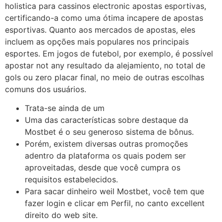
holistica para cassinos electronic apostas esportivas,
certificando-a como uma ótima incapere de apostas
esportivas. Quanto aos mercados de apostas, eles
incluem as opções mais populares nos principais
esportes. Em jogos de futebol, por exemplo, é possível
apostar not any resultado da alejamiento, no total de
gols ou zero placar final, no meio de outras escolhas
comuns dos usuários.
Trata-se ainda de um
Uma das características sobre destaque da
Mostbet é o seu generoso sistema de bônus.
Porém, existem diversas outras promoções
adentro da plataforma os quais podem ser
aproveitadas, desde que você cumpra os
requisitos estabelecidos.
Para sacar dinheiro weil Mostbet, você tem que
fazer login e clicar em Perfil, no canto excellent
direito do web site.