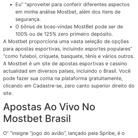
Eu” “aproveitei para conferir diferentes aspectos
em minha análise Mostbet, além dos itens de
segurança.
O bônus de boas-vindas MostBet pode ser de
100% ou de 125% zero primeiro depósito.
A Mostbet proporciona uma vasta seleção de opções
para apostas esportivas, incluindo esportes populares”
“como futebol, críquete, basquete, tênis e vários outros.
A Mostbet é um site de apostas esportivas e cassino
actualidad em diversos países, incluindo o Brasil. Você
pode fazer sua conta na plataforma gratuitamente,
clicando em Cadastre-se, zero canto superior direito do
site.
Apostas Ao Vivo No
Mostbet Brasil
O” “insigne “jogo do avião”, lançado pela Spribe, é o