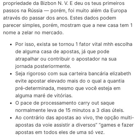
propriedade da Bizbon N. V. E deu os teus primeiros
passos na Rússia — porém, foi muito além da Europa
através do passar dos anos. Estes dados podem
parecer simples, porém, mostram que a new casa tem 1
nome a zelar no mercado.
Por isso, exista se tornou 1 fator vital mhh escolha
de alguma casa de apostas, já que pode
atrapalhar ou contribuir o apostador na sua
jornada posteriormente.
Seja rigoroso com sua carteira bancária elizabeth
evite apostar elevado mais do o qual a quantia
pré-determinada, mesmo que você esteja em
alguma maré de vitórias.
O pace de processamento carry out saque
normalmente leva de 15 minutos a 3 dias úteis.
Ao contrário das apostas ao vivo, the opção multi-
apostas da voie assistir a diversos” “games e fazer
apostas em todos eles de uma só vez.