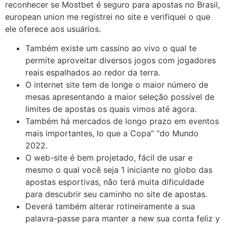
reconhecer se Mostbet é seguro para apostas no Brasil,
european union me registrei no site e verifiquei o que
ele oferece aos usuários.
Também existe um cassino ao vivo o qual te
permite aproveitar diversos jogos com jogadores
reais espalhados ao redor da terra.
O internet site tem de longe o maior número de
mesas apresentando a maior seleção possível de
limites de apostas os quais vimos até agora.
Também há mercados de longo prazo em eventos
mais importantes, lo que a Copa” “do Mundo
2022.
O web-site é bem projetado, fácil de usar e
mesmo o qual você seja 1 iniciante no globo das
apostas esportivas, não terá muita dificuldade
para descubrir seu caminho no site de apostas.
Deverá também alterar rotineiramente a sua
palavra-passe para manter a new sua conta feliz y