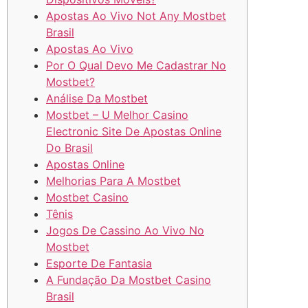
Apostas Ao Vivo Not Any Mostbet
Brasil
Apostas Ao Vivo
Por O Qual Devo Me Cadastrar No
Mostbet?
Análise Da Mostbet
Mostbet – U Melhor Casino
Electronic Site De Apostas Online
Do Brasil
Apostas Online
Melhorias Para A Mostbet
Mostbet Casino
Tênis
Jogos De Cassino Ao Vivo No
Mostbet
Esporte De Fantasia
A Fundação Da Mostbet Casino
Brasil