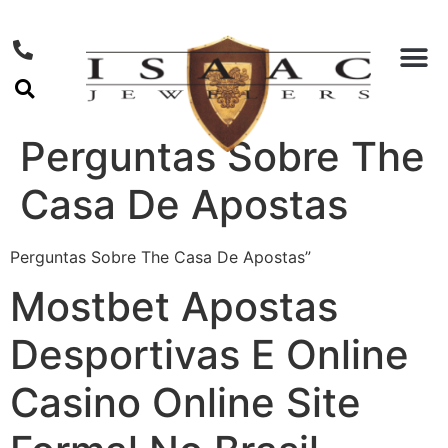
Perguntas Sobre The
Casa De Apostas
Perguntas Sobre The Casa De Apostas”
Mostbet Apostas
Desportivas E Online
Casino Online Site