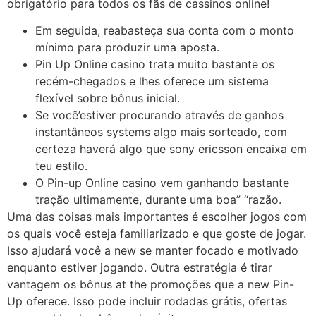
obrigatório para todos os fãs de cassinos online!
Em seguida, reabasteça sua conta com o monto
mínimo para produzir uma aposta.
Pin Up Online casino trata muito bastante os
recém-chegados e lhes oferece um sistema
flexível sobre bônus inicial.
Se você’estiver procurando através de ganhos
instantâneos systems algo mais sorteado, com
certeza haverá algo que sony ericsson encaixa em
teu estilo.
O Pin-up Online casino vem ganhando bastante
tração ultimamente, durante uma boa” “razão.
Uma das coisas mais importantes é escolher jogos com
os quais você esteja familiarizado e que goste de jogar.
Isso ajudará você a new se manter focado e motivado
enquanto estiver jogando. Outra estratégia é tirar
vantagem os bônus at the promoções que a new Pin-
Up oferece. Isso pode incluir rodadas grátis, ofertas