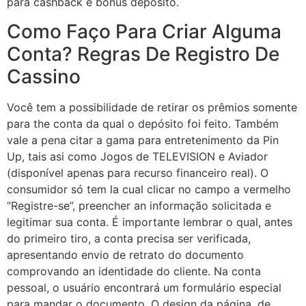
para cashback e bônus depósito.
Como Faço Para Criar Alguma
Conta? Regras De Registro De
Cassino
Você tem a possibilidade de retirar os prêmios somente
para the conta da qual o depósito foi feito. Também
vale a pena citar a gama para entretenimento da Pin
Up, tais asi como Jogos de TELEVISION e Aviador
(disponível apenas para recurso financeiro real). O
consumidor só tem la cual clicar no campo a vermelho
“Registre-se”, preencher an informação solicitada e
legitimar sua conta. É importante lembrar o qual, antes
do primeiro tiro, a conta precisa ser verificada,
apresentando envio de retrato do documento
comprovando an identidade do cliente. Na conta
pessoal, o usuário encontrará um formulário especial
para mandar o documento. O design da página, de