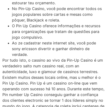
estourar teu orçamento.
No Pin-Up Casino, você pode encontrar todos os
jogos populares sobre cartas e mesas como
pôquer, Blackjack e roleta.
O Pin Up Casino oferece informações e recursos
para organizações que tratam de questões para
jogo compulsivo.
Ao ze cadastrar neste internet site, você pode
sony ericsson divertir e ganhar dinheiro de
verdade.
Por tudo isto, o cassino ao vivo da Pin-Up Casino é um
verdadeiro salto num cassino real, com an
autenticidade, luxo e glamour de cassinos terrestres.
Existem muitos desses locais online, mas u melhor é o
Pin Up Casino. Pin Up é um cassino on-line que vem
operando com sucesso há 10 anos. Durante este tempo,
Pin number Up Casino conseguiu ganhar a confiança
dos clientes electronic se tornar 1 dos líderes simply no
mundo do jogo. A categoria de roleta inclui centenas de