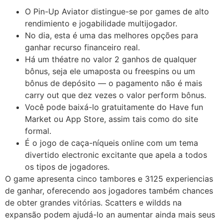
O Pin-Up Aviator distingue-se por games de alto
rendimiento e jogabilidade multijogador.
No dia, esta é uma das melhores opções para
ganhar recurso financeiro real.
Há um théatre no valor 2 ganhos de qualquer
bônus, seja ele umaposta ou freespins ou um
bônus de depósito — o pagamento não é mais
carry out que dez vezes o valor perform bônus.
Você pode baixá-lo gratuitamente do Have fun
Market ou App Store, assim tais como do site
formal.
É o jogo de caça-níqueis online com um tema
divertido electronic excitante que apela a todos
os tipos de jogadores.
O game apresenta cinco tambores e 3125 experiencias
de ganhar, oferecendo aos jogadores também chances
de obter grandes vitórias. Scatters e wildds na
expansão podem ajudá-lo an aumentar ainda mais seus