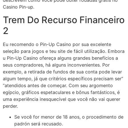
descrevem como você pode obter rodadas grátis no
Casino Pin-up.
Trem Do Recurso Financeiro
2
Eu recomendo o Pin-Up Casino por sua excelente
seleção para jogos e teu site de fácil utilização. Embora
u Pin-Up Casino ofereça alguns grandes benefícios a
seus compradores, há alguns inconvenientes. Por
exemplo, a retirada de fundos de sua conta pode levar
algum tempo, já que critérios específicos precisam ser”
“atendidos antes de começar. Com seu argomento
egípcio, gráficos espetaculares e bônus fantásticos, é
uma experiência inesquecível que você não vai querer
perder.
Se você for menor de 18 anos, o procedimento de
padrón será recusado.