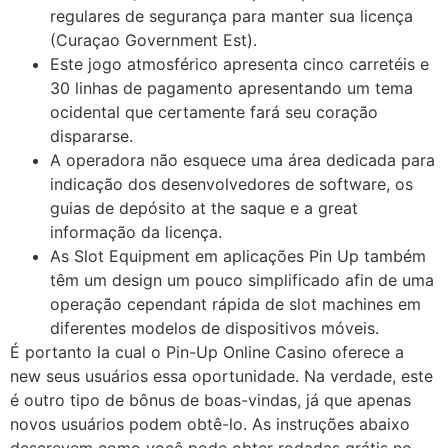
regulares de segurança para manter sua licença
(Curaçao Government Est).
Este jogo atmosférico apresenta cinco carretéis e
30 linhas de pagamento apresentando um tema
ocidental que certamente fará seu coração
dispararse.
A operadora não esquece uma área dedicada para
indicação dos desenvolvedores de software, os
guias de depósito at the saque e a great
informação da licença.
As Slot Equipment em aplicações Pin Up também
têm um design um pouco simplificado afin de uma
operação cependant rápida de slot machines em
diferentes modelos de dispositivos móveis.
É portanto la cual o Pin-Up Online Casino oferece a
new seus usuários essa oportunidade. Na verdade, este
é outro tipo de bônus de boas-vindas, já que apenas
novos usuários podem obtê-lo. As instruções abaixo