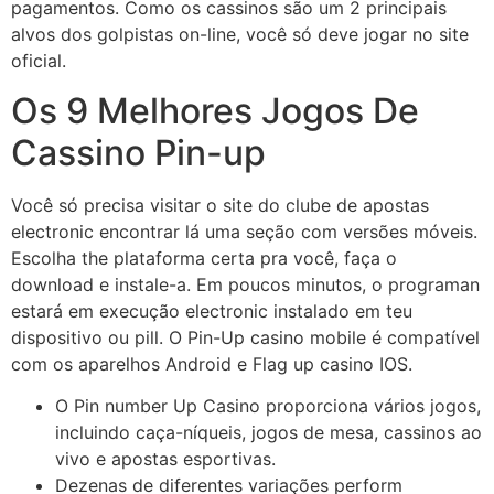
pagamentos. Como os cassinos são um 2 principais
alvos dos golpistas on-line, você só deve jogar no site
oficial.
Os 9 Melhores Jogos De
Cassino Pin-up
Você só precisa visitar o site do clube de apostas
electronic encontrar lá uma seção com versões móveis.
Escolha the plataforma certa pra você, faça o
download e instale-a. Em poucos minutos, o programan
estará em execução electronic instalado em teu
dispositivo ou pill. O Pin-Up сasino mobile é compatível
com os aparelhos Android e Flag up casino IOS.
O Pin number Up Casino proporciona vários jogos,
incluindo caça-níqueis, jogos de mesa, cassinos ao
vivo e apostas esportivas.
Dezenas de diferentes variações perform