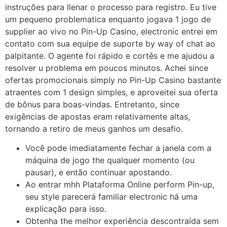
instruções para llenar o processo para registro. Eu tive
um pequeno problematica enquanto jogava 1 jogo de
supplier ao vivo no Pin-Up Casino, electronic entrei em
contato com sua equipe de suporte by way of chat ao
palpitante. O agente foi rápido e cortês e me ajudou a
resolver u problema em poucos minutos. Achei since
ofertas promocionais simply no Pin-Up Casino bastante
atraentes com 1 design simples, e aproveitei sua oferta
de bônus para boas-vindas. Entretanto, since
exigências de apostas eram relativamente altas,
tornando a retiro de meus ganhos um desafio.
Você pode imediatamente fechar a janela com a
máquina de jogo the qualquer momento (ou
pausar), e então continuar apostando.
Ao entrar mhh Plataforma Online perform Pin-up,
seu style parecerá familiar electronic há uma
explicação para isso.
Obtenha the melhor experiência descontraída sem