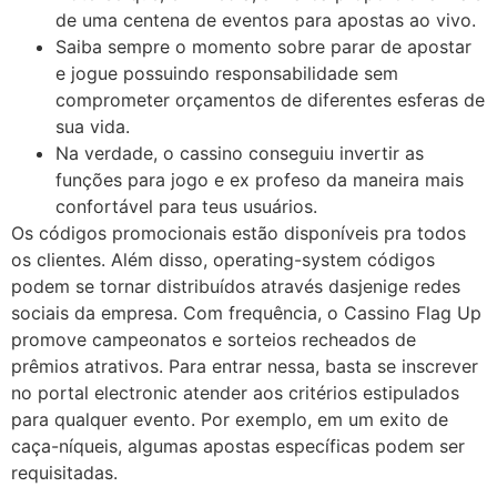
de uma centena de eventos para apostas ao vivo.
Saiba sempre o momento sobre parar de apostar
e jogue possuindo responsabilidade sem
comprometer orçamentos de diferentes esferas de
sua vida.
Na verdade, o cassino conseguiu invertir as
funções para jogo e ex profeso da maneira mais
confortável para teus usuários.
Os códigos promocionais estão disponíveis pra todos
os clientes. Além disso, operating-system códigos
podem se tornar distribuídos através dasjenige redes
sociais da empresa. Com frequência, o Cassino Flag Up
promove campeonatos e sorteios recheados de
prêmios atrativos. Para entrar nessa, basta se inscrever
no portal electronic atender aos critérios estipulados
para qualquer evento. Por exemplo, em um exito de
caça-níqueis, algumas apostas específicas podem ser
requisitadas.