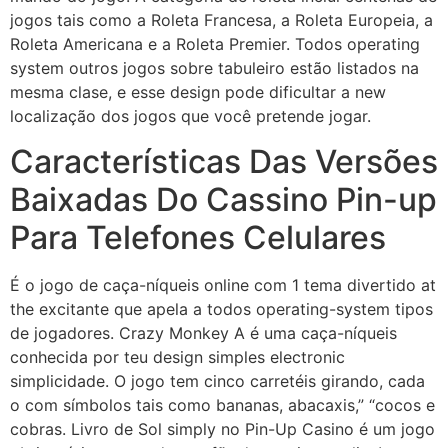
jogos tais como a Roleta Francesa, a Roleta Europeia, a
Roleta Americana e a Roleta Premier. Todos operating
system outros jogos sobre tabuleiro estão listados na
mesma clase, e esse design pode dificultar a new
localização dos jogos que você pretende jogar.
Características Das Versões
Baixadas Do Cassino Pin-up
Para Telefones Celulares
É o jogo de caça-níqueis online com 1 tema divertido at
the excitante que apela a todos operating-system tipos
de jogadores. Crazy Monkey A é uma caça-níqueis
conhecida por teu design simples electronic
simplicidade. O jogo tem cinco carretéis girando, cada
o com símbolos tais como bananas, abacaxis,” “cocos e
cobras. Livro de Sol simply no Pin-Up Casino é um jogo