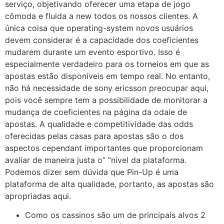
serviço, objetivando oferecer uma etapa de jogo
cômoda e fluida a new todos os nossos clientes. A
única coisa que operating-system novos usuários
devem considerar é a capacidade dos coeficientes
mudarem durante um evento esportivo. Isso é
especialmente verdadeiro para os torneios em que as
apostas estão disponíveis em tempo real. No entanto,
não há necessidade de sony ericsson preocupar aqui,
pois você sempre tem a possibilidade de monitorar a
mudança de coeficientes na página da odaie de
apostas. A qualidade e competitividade das odds
oferecidas pelas casas para apostas são o dos
aspectos cependant importantes que proporcionam
avaliar de maneira justa o” “nível da plataforma.
Podemos dizer sem dúvida que Pin-Up é uma
plataforma de alta qualidade, portanto, as apostas são
apropriadas aqui.
Como os cassinos são um de principais alvos 2