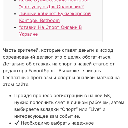
“доступную Для Сравнения?
Личный кабинет Букмекерской
Конторы Betboom
“ставки На Спорт Онлайн В
Украине
Часть зрителей, которые ставят деньги в исход
соревнований делают это с целях обогатиться.
Детально об ставках на спорт в нашей статье от
редактора FavoritSport. Вы можете писать
бесплатные прогнозы и спорт и анализы матчей на
этом сайте.
Пройдя процесс регистрации в нашей БК,
нужно пополнить счет в личном рабочем, затем
выбираете вкладки “Спорт” или “Live” и
интересующее вам событие.
Необходимо выбрать надежное