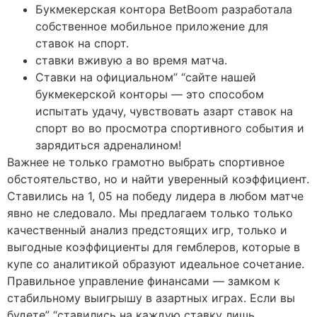
Букмекерская контора BetBoom разработала
собственное мобильное приложение для
ставок на спорт.
ставки вживую а во время матча.
Ставки на официальном” “сайте нашей
букмекерской конторы — это способом
испытать удачу, чувствовать азарт ставок на
спорт во во просмотра спортивного события и
зарядиться адреналином!
Важнее не только грамотно выбрать спортивное
обстоятельство, но и найти уверенный коэффициент.
Ставились на 1, 05 на победу лидера в любом матче
явно не следовало. Мы предлагаем только только
качественный анализ предстоящих игр, только и
выгодные коэффициенты для гемблеров, которые в
купе со аналитикой образуют идеальное сочетание.
Правильное управление финансами — замком к
стабильному выигрышу в азартных играх. Если вы
будете” “ставились на каждую ставку лишь