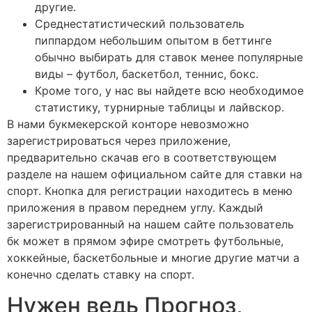
другие.
Среднестатистический пользователь
пиппардом небольшим опытом в беттинге
обычно выбирать для ставок менее популярные
виды – футбол, баскетбол, теннис, бокс.
Кроме того, у нас вы найдете всю необходимое
статистику, турнирные таблицы и лайвскор.
В нами букмекерской конторе невозможно
зарегистрироваться через приложение,
предварительно скачав его в соответствующем
разделе на нашем официальном сайте для ставки на
спорт. Кнопка для регистрации находитесь в меню
приложения в правом переднем углу. Каждый
зарегистрированный на нашем сайте пользователь
бк может в прямом эфире смотреть футбольные,
хоккейные, баскетбольные и многие другие матчи а
конечно сделать ставку на спорт.
Нужен ведь Прогноз,