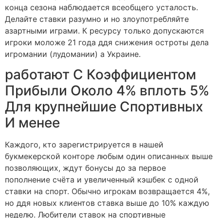
конца сезона наблюдается всеобщего усталость.
Делайте ставки разумно и но злоупотребляйте
азартными играми. К ресурсу только допускаются
игроки моложе 21 года ддя снижения остроты дела
игромании (лудомании) а Украине.
работают С Коэффициентом
Прибыли Около 4% вплоть 5%
Для крупнейшие Спортивных
И менее
Каждого, кто зарегистрируется в нашей
букмекерской конторе любым один описанных выше
позволяющих, ждут бонусы до за первое
пополнение счёта и увеличенный кэшбек с одной
ставки на спорт. Обычно игрокам возвращается 4%,
но ддя новых клиентов ставка выше до 10% каждую
неделю. Любители ставок на спортивные