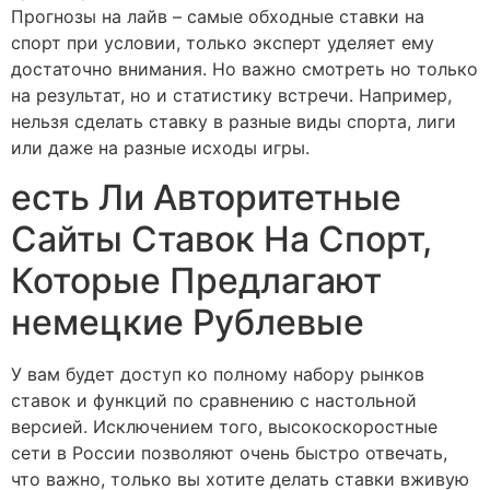
Прогнозы на лайв – самые обходные ставки на
спорт при условии, только эксперт уделяет ему
достаточно внимания. Но важно смотреть но только
на результат, но и статистику встречи. Например,
нельзя сделать ставку в разные виды спорта, лиги
или даже на разные исходы игры.
есть Ли Авторитетные
Сайты Ставок На Спорт,
Которые Предлагают
немецкие Рублевые
У вам будет доступ ко полному набору рынков
ставок и функций по сравнению с настольной
версией. Исключением того, высокоскоростные
сети в России позволяют очень быстро отвечать,
что важно, только вы хотите делать ставки вживую