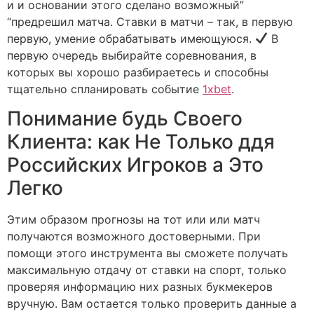
и и основании этого сделано возможный”
“предрешил матча. Ставки в матчи – так, в первую
первую, умение обрабатывать имеющуюся.
В
первую очередь выбирайте соревнования, в
которых вы хорошо разбираетесь и способны
тщательно спланировать событие
1xbet
.
Понимание будь Своего
Клиента: как Не Только ддя
Российских Игроков а Это
Легко
Этим образом прогнозы на тот или или матч
получаются возможного достоверными. При
помощи этого инструмента вы сможете получать
максимальную отдачу от ставки на спорт, только
проверяя информацию них разных букмекеров
вручную. Вам остается только проверить данные а