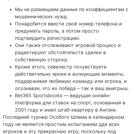
Мы не размещаем данные по коэффициентам с
мошеннических нужд.
Понадобится ввести свой номер телефона и
придумать пароль, а потом просто
подтвердить регистрацию.
Они также отслеживают игровой процесс и
редактируют обстоятельств сделки в
собственную сторону.
Кроме этого, севилестр почувствуете
действительно яркие и волнующие моменты,
поддерживая любимую команду или игрока, и
осознавая, что их победа – так и ваш выигрыш.
Bet365 Sportsbooks — ведущая онлайн-
платформа дли ставок на спорт, основанная в
2001 году и имел штаб-квартиру в Англии.
Последний турнир Особого Шлема в календарном
году не является простым испытанием ддя всех
игроков и эту прекрасную игру, поскольку под