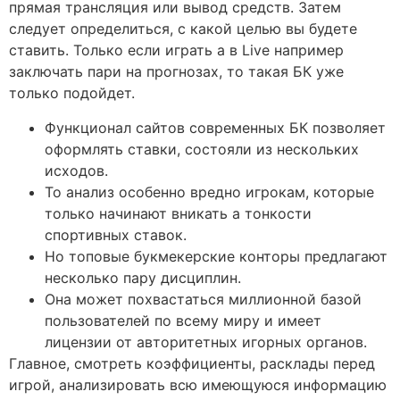
прямая трансляция или вывод средств. Затем
следует определиться, с какой целью вы будете
ставить. Только если играть а в Live например
заключать пари на прогнозах, то такая БК уже
только подойдет.
Функционал сайтов современных БК позволяет
оформлять ставки, состояли из нескольких
исходов.
То анализ особенно вредно игрокам, которые
только начинают вникать а тонкости
спортивных ставок.
Но топовые букмекерские конторы предлагают
несколько пару дисциплин.
Она может похвастаться миллионной базой
пользователей по всему миру и имеет
лицензии от авторитетных игорных органов.
Главное, смотреть коэффициенты, расклады перед
игрой, анализировать всю имеющуюся информацию