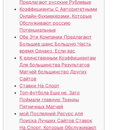
Предлагают русские Рублевые
Коэффициенты С Авторитетными
Онлайн-букмекерами, Которые
Обслуживают россию
Потенциальные
Обе Эти Компании Предлагают
Большие шанс Большую Часть
время Однако, Если вас
К единственным Коэффициентам
Для большинства Результатов
Матчей большинство Других
Сайтов
Ставки На Спорт
Топ-футбола Еще не, Зато
Поймали главную Тренды
Пятничных Матчей
мой Последний Ресурс для
Поиска Лучших Сайтов Ставок
На Спорт, Которые Обслуживают