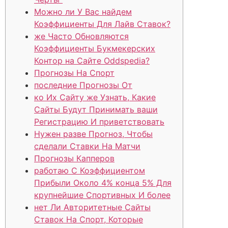
Можно ли У Вас найдем
Коэффициенты Для Лайв Ставок?
же Часто Обновляются
Коэффициенты Букмекерских
Контор на Сайте Oddspedia?
Прогнозы На Спорт
последние Прогнозы От
ко Их Сайту же Узнать, Какие
Сайты Будут Принимать ваши
Регистрацию И приветствовать
Нужен разве Прогноз, Чтобы
сделали Ставки На Матчи
Прогнозы Капперов
работаю С Коэффициентом
Прибыли Около 4% конца 5% Для
крупнейшие Спортивных И более
нет Ли Авторитетные Сайты
Ставок На Спорт, Которые