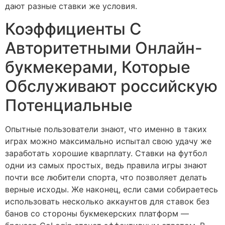
дают разные ставки же условия.
Коэффициенты С
Авторитетными Онлайн-
букмекерами, Которые
Обслуживают российскую
Потенциальные
Опытные пользователи знают, что именно в таких
играх можно максимально испытал свою удачу же
заработать хорошие кварплату. Ставки на футбол
одни из самых простых, ведь правила игры знают
почти все любители спорта, что позволяет делать
верные исходы. Же наконец, если сами собираетесь
использовать несколько аккаунтов для ставок без
банов со стороны букмекерских платформ —