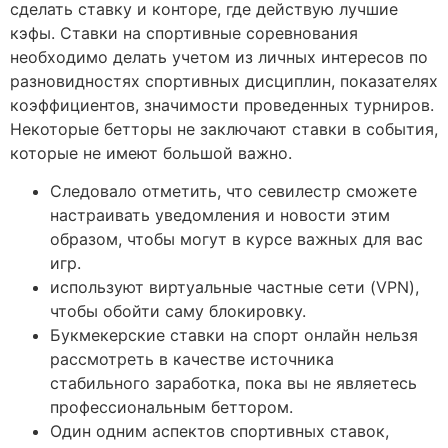
сделать ставку и конторе, где действую лучшие
кэфы. Ставки на спортивные соревнования
необходимо делать учетом из личных интересов по
разновидностях спортивных дисциплин, показателях
коэффициентов, значимости проведенных турниров.
Некоторые бетторы не заключают ставки в события,
которые не имеют большой важно.
Следовало отметить, что севилестр сможете
настраивать уведомления и новости этим
образом, чтобы могут в курсе важных для вас
игр.
используют виртуальные частные сети (VPN),
чтобы обойти саму блокировку.
Букмекерские ставки на спорт онлайн нельзя
рассмотреть в качестве источника
стабильного заработка, пока вы не являетесь
профессиональным беттором.
Один одним аспектов спортивных ставок,