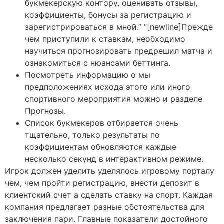
букмекерскую контору, оценивать отзывы,
коэффициенты, бонусы за регистрацию и
зарегистрироваться в мной.” “[newline]Прежде
чем приступили к ставкам, необходимо
научиться прогнозировать предрешил матча и
ознакомиться с нюансами беттинга.
Посмотреть информацию о мы
предположениях исхода этого или иного
спортивного мероприятия можно и разделе
Прогнозы.
Список букмекеров отбирается очень
тщательно, только результаты по
коэффициентам обновляются каждые
несколько секунд в интерактивном режиме.
Игрок должен уделить уделялось игровому порталу
чем, чем пройти регистрацию, внести депозит в
клиентский счет а сделать ставку на спорт. Каждая
компания предлагает разные обстоятельства для
заключения пари. Главные показатели достойного