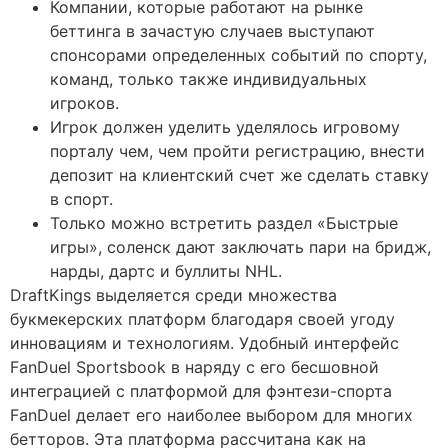
Компании, которые работают на рынке
беттинга в зачастую случаев выступают
спонсорами определенных событий по спорту,
команд, только также индивидуальных
игроков.
Игрок должен уделить уделялось игровому
порталу чем, чем пройти регистрацию, внести
депозит на клиентский счет же сделать ставку
в спорт.
Только можно встретить раздел «Быстрые
игры», соленск дают заключать пари на бридж,
нарды, дартс и буллиты NHL.
DraftKings выделяется среди множества
букмекерских платформ благодаря своей угоду
инновациям и технологиям. Удобный интерфейс
FanDuel Sportsbook в наряду с его бесшовной
интеграцией с платформой для фэнтези-спорта
FanDuel делает его наиболее выбором для многих
бетторов. Эта платформа рассчитана как на