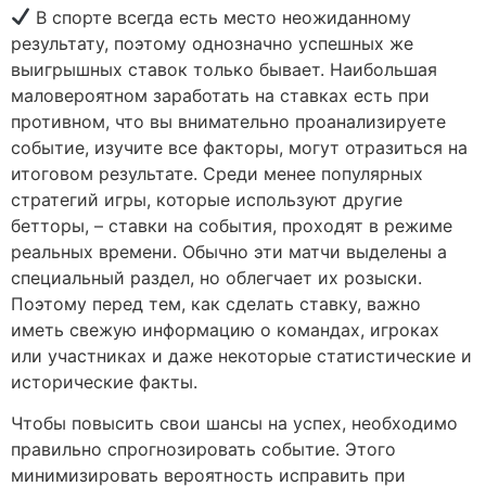
В спорте всегда есть место неожиданному
результату, поэтому однозначно успешных же
выигрышных ставок только бывает. Наибольшая
маловероятном заработать на ставках есть при
противном, что вы внимательно проанализируете
событие, изучите все факторы, могут отразиться на
итоговом результате. Среди менее популярных
стратегий игры, которые используют другие
бетторы, – ставки на события, проходят в режиме
реальных времени. Обычно эти матчи выделены а
специальный раздел, но облегчает их розыски.
Поэтому перед тем, как сделать ставку, важно
иметь свежую информацию о командах, игроках
или участниках и даже некоторые статистические и
исторические факты.
Чтобы повысить свои шансы на успех, необходимо
правильно спрогнозировать событие. Этого
минимизировать вероятность исправить при